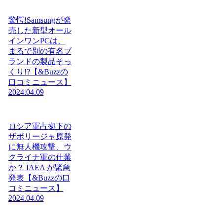
驚愕!Samsungが発
売した新型オール
インワンPCは、
まるで別の有名ブ
ランドの製品そっ
くり!?【&Buzzの
口コミニュース】
2024.04.09
ロシア軍占拠下の
ザポリージャ原発
に無人機攻撃、ウ
クライナ軍の仕業
か？ IAEA が緊急
発表【&Buzzの口
コミニュース】
2024.04.09