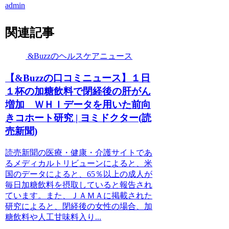
admin
関連記事
&Buzzのヘルスケアニュース
【&Buzzの口コミニュース】１日
１杯の加糖飲料で閉経後の肝がん
増加 ＷＨＩデータを用いた前向
きコホート研究 | ヨミドクター(読
売新聞)
読売新聞の医療・健康・介護サイトであ
るメディカルトリビューンによると、米
国のデータによると、65％以上の成人が
毎日加糖飲料を摂取していると報告され
ています。また、ＪＡＭＡに掲載された
研究によると、閉経後の女性の場合、加
糖飲料や人工甘味料入り...