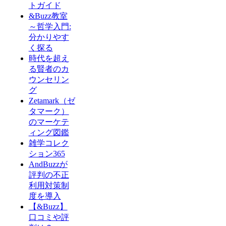
トガイド
&Buzz教室
～哲学入門:
分かりやす
く探る
時代を超え
る賢者のカ
ウンセリン
グ
Zetamark（ゼ
タマーク）
のマーケテ
ィング図鑑
雑学コレク
ション365
AndBuzzが
評判の不正
利用対策制
度を導入
【&Buzz】
口コミや評