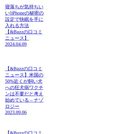
寝落ちが気持ちい
い!iPhoneの秘密の
設定で快眠を手に
入れる方法
【&Buzzの口コミ
ニュース】
2024.04.09
【&Buzzの口コミ
ニュース】米国の
50%近くが飼い犬
への狂犬病ワクチ
ンは不要だと考え
始めている – ナゾ
ロジー
2023.09.06
【&Buzzの口コミ