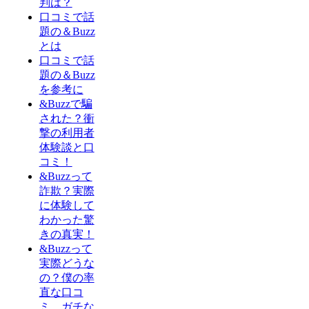
判は？
口コミで話
題の＆Buzz
とは
口コミで話
題の＆Buzz
を参考に
&Buzzで騙
された？衝
撃の利用者
体験談と口
コミ！
&Buzzって
詐欺？実際
に体験して
わかった驚
きの真実！
&Buzzって
実際どうな
の？僕の率
直な口コ
ミ、ガチな