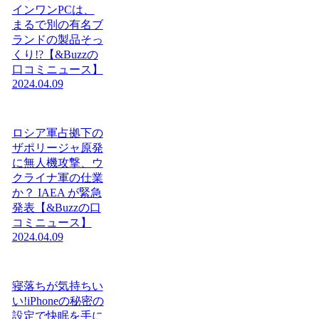
インワンPCは、
まるで別の有名ブ
ランドの製品そっ
くり!?【&Buzzの
口コミニュース】
2024.04.09
ロシア軍占拠下の
ザポリージャ原発
に無人機攻撃、ウ
クライナ軍の仕業
か？ IAEA が緊急
発表【&Buzzの口
コミニュース】
2024.04.09
寝落ちが気持ちい
い!iPhoneの秘密の
設定で快眠を手に