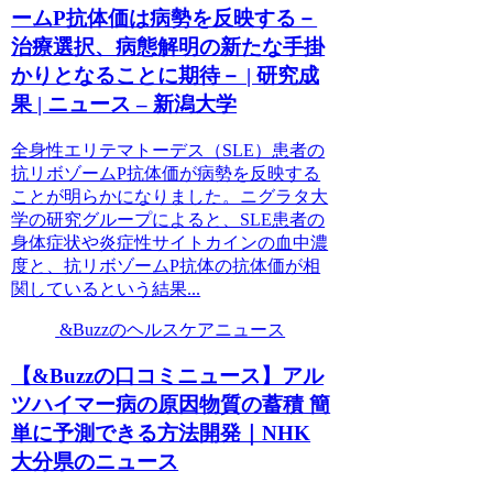
ームP抗体価は病勢を反映する－
治療選択、病態解明の新たな手掛
かりとなることに期待－ | 研究成
果 | ニュース – 新潟大学
全身性エリテマトーデス（SLE）患者の
抗リボゾームP抗体価が病勢を反映する
ことが明らかになりました。ニグラタ大
学の研究グループによると、SLE患者の
身体症状や炎症性サイトカインの血中濃
度と、抗リボゾームP抗体の抗体価が相
関しているという結果...
&Buzzのヘルスケアニュース
【&Buzzの口コミニュース】アル
ツハイマー病の原因物質の蓄積 簡
単に予測できる方法開発｜NHK
大分県のニュース