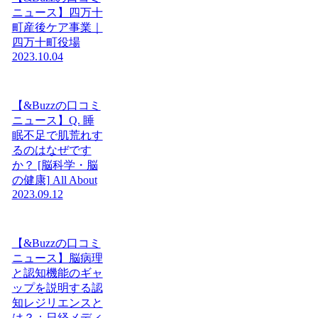
ニュース】四万十
町産後ケア事業｜
四万十町役場
2023.10.04
【&Buzzの口コミ
ニュース】Q. 睡
眠不足で肌荒れす
るのはなぜです
か？ [脳科学・脳
の健康] All About
2023.09.12
【&Buzzの口コミ
ニュース】脳病理
と認知機能のギャ
ップを説明する認
知レジリエンスと
は？：日経メディ