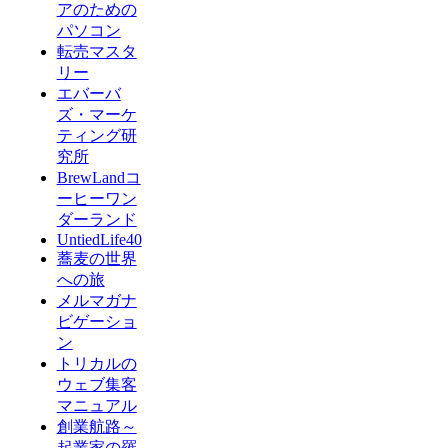
アのための
パソコン
転売マスタ
リー
エバーバ
ズ・マーケ
ティング研
究所
BrewLandコ
ーヒーワン
ダーランド
UntiedLife40
蕎麦の世界
への旅
メルマガナ
ビゲーショ
ン
トリカルの
ウェブ集客
マニュアル
創業航路～
起業家の羅