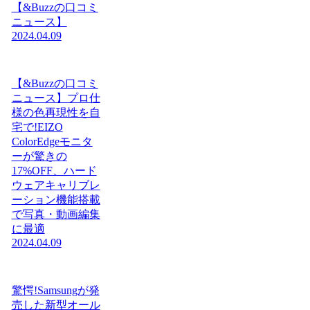
【&Buzzの口コミ
ニュース】
2024.04.09
【&Buzzの口コミ
ニュース】プロ仕
様の色再現性を自
宅で!EIZO
ColorEdgeモニタ
ーが驚きの
17%OFF、ハード
ウェアキャリブレ
ーション機能搭載
で写真・動画編集
に最適
2024.04.09
驚愕!Samsungが発
売した新型オール