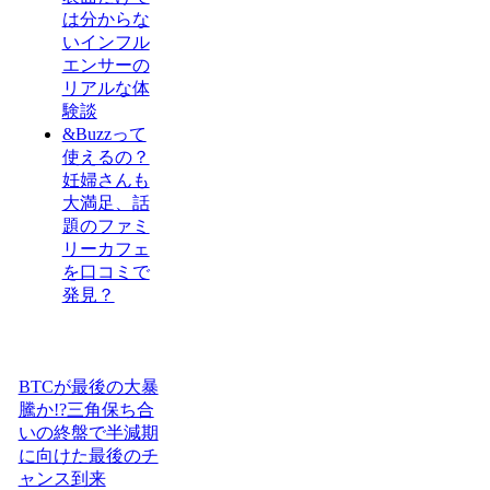
は分からな
いインフル
エンサーの
リアルな体
験談
&Buzzって
使えるの？
妊婦さんも
大満足、話
題のファミ
リーカフェ
を口コミで
発見？
BTCが最後の大暴
騰か!?三角保ち合
いの終盤で半減期
に向けた最後のチ
ャンス到来