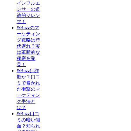
インフルエ
ンサーの道
徳的ジレン
マ！
&Buzzのマ
ーケティン
グ戦略は時
代遅れ？実
は革新的な
秘密を発
見！
&Buzzは詐
欺か？口コ
ミで暴かれ
た衝撃のマ
ーケティン
グ手法と
は？
&Buzz口コ
ミの暗い側
面？知られ