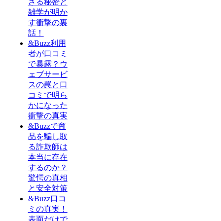
ざる秘密と
雑学が明か
す衝撃の裏
話！
&Buzz利用
者が口コミ
で暴露？ウ
ェブサービ
スの罠と口
コミで明ら
かになった
衝撃の真実
&Buzzで商
品を騙し取
る詐欺師は
本当に存在
するのか？
驚愕の真相
と安全対策
&Buzz口コ
ミの真実！
表面だけで