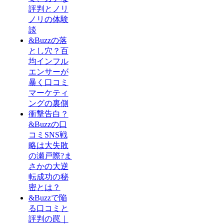
評判とノリ
ノリの体験
談
&Buzzの落
とし穴？百
均インフル
エンサーが
暴く口コミ
マーケティ
ングの裏側
衝撃告白？
&Buzzの口
コミSNS戦
略は大失敗
の瀬戸際?ま
さかの大逆
転成功の秘
密とは？
&Buzzで陥
る口コミと
評判の罠｜