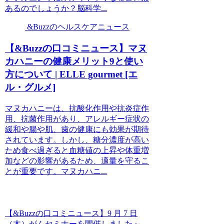
あるのでしょうか？脳科学...
&Buzzのヘルスケアニュース
【&Buzzの口コミニュース】マヌ
カハニーの健康メリット9と使い
方について | ELLE gourmet [エ
ル・グルメ]
マヌカハニーは、抗酸化作用や抗炎症作
用、抗菌作用があり、アレルギー症状の
緩和や腸や肌、歯の健康にも効果が期待
されています。しかし、糖分濃度が高い
ため食べ過ぎると血糖値の上昇や体重増
加などの影響があるため、適量を守るこ
とが重要です。マヌカハニ...
【&Buzzの口コミニュース】9 月 7 日
（木）がんセミナーを開催しました～