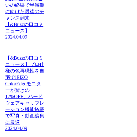
いの終盤で半減期
に向けた最後のチ
ャンス到来
【&Buzzの口コミ
ニュース】
2024.04.09
【&Buzzの口コミ
ニュース】プロ仕
様の色再現性を自
宅で!EIZO
ColorEdgeモニタ
ーが驚きの
17%OFF、ハード
ウェアキャリブレ
ーション機能搭載
で写真・動画編集
に最適
2024.04.09