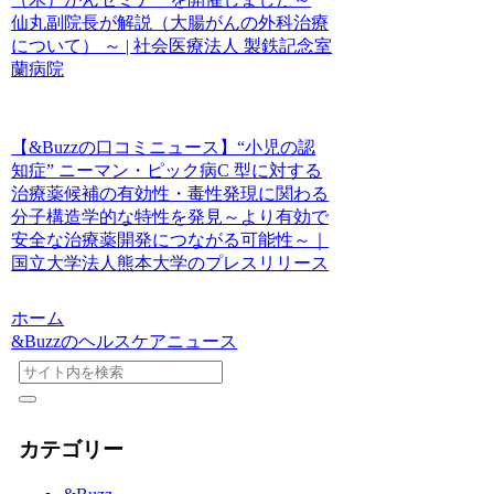
仙丸副院長が解説（大腸がんの外科治療
について） ～ | 社会医療法人 製鉄記念室
蘭病院
【&Buzzの口コミニュース】“小児の認
知症” ニーマン・ピック病C 型に対する
治療薬候補の有効性・毒性発現に関わる
分子構造学的な特性を発見～より有効で
安全な治療薬開発につながる可能性～｜
国立大学法人熊本大学のプレスリリース
ホーム
&Buzzのヘルスケアニュース
カテゴリー