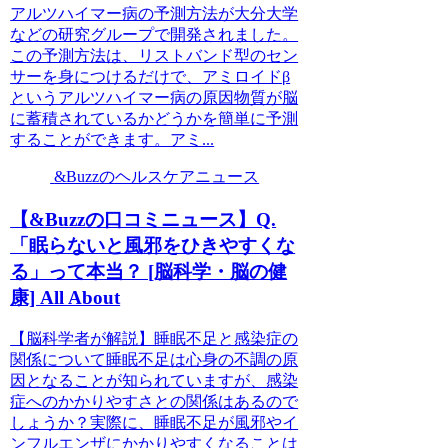
アルツハイマー病の予測方法が大分大学
などの研究グループで開発されました。
この予測方法は、リストバンド型のセン
サーを身につけるだけで、アミロイドβ
というアルツハイマー病の原因物質が脳
に蓄積されているかどうかを簡単に予測
することができます。アミ...
&Buzzのヘルスケアニュース
【&Buzzの口コミニュース】Q.
「眠らないと風邪をひきやすくな
る」って本当？ [脳科学・脳の健
康] All About
【脳科学者が解説】睡眠不足と感染症の
関係について睡眠不足は心身の不調の原
因となることが知られていますが、感染
症へのかかりやすさとの関係はあるので
しょうか？実際に、睡眠不足が風邪やイ
ンフルエンザにかかりやすくなることは