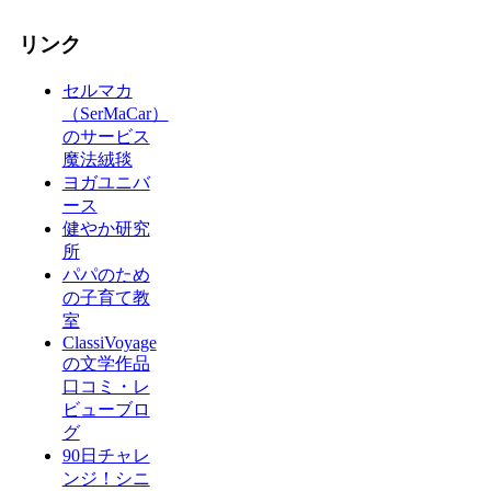
リンク
セルマカ
（SerMaCar）
のサービス
魔法絨毯
ヨガユニバ
ース
健やか研究
所
パパのため
の子育て教
室
ClassiVoyage
の文学作品
口コミ・レ
ビューブロ
グ
90日チャレ
ンジ！シニ