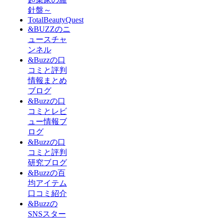
針盤～
TotalBeautyQuest
&BUZZのニ
ュースチャ
ンネル
&Buzzの口
コミと評判
情報まとめ
ブログ
&Buzzの口
コミとレビ
ュー情報ブ
ログ
&Buzzの口
コミと評判
研究ブログ
&Buzzの百
均アイテム
口コミ紹介
&Buzzの
SNSスター