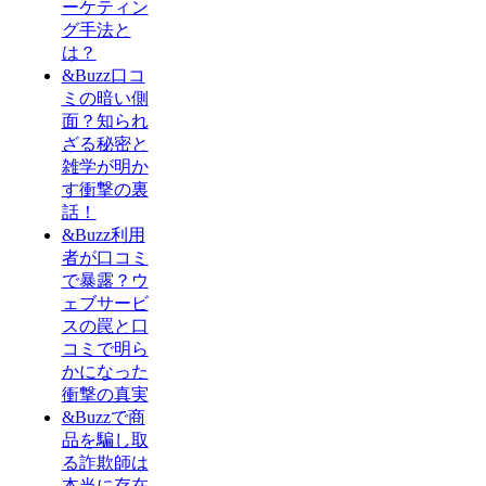
ーケティン
グ手法と
は？
&Buzz口コ
ミの暗い側
面？知られ
ざる秘密と
雑学が明か
す衝撃の裏
話！
&Buzz利用
者が口コミ
で暴露？ウ
ェブサービ
スの罠と口
コミで明ら
かになった
衝撃の真実
&Buzzで商
品を騙し取
る詐欺師は
本当に存在