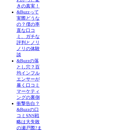
きの真実！
&Buzzって
実際どうな
の？僕の率
直な口コ
ミ、ガチな
評判とノリ
ノリの体験
談
&Buzzの落
とし穴？百
均インフル
エンサーが
暴く口コミ
マーケティ
ングの裏側
衝撃告白？
&Buzzの口
コミSNS戦
略は大失敗
の瀬戸際?ま