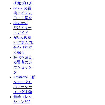
研究ブログ
&Buzzの百
均アイテム
口コミ紹介
&Buzzの
SNSスター
トガイド
&Buzz教室
～哲学入門:
分かりやす
く探る
時代を超え
る賢者のカ
ウンセリン
グ
Zetamark（ゼ
タマーク）
のマーケテ
ィング図鑑
雑学コレク
ション365