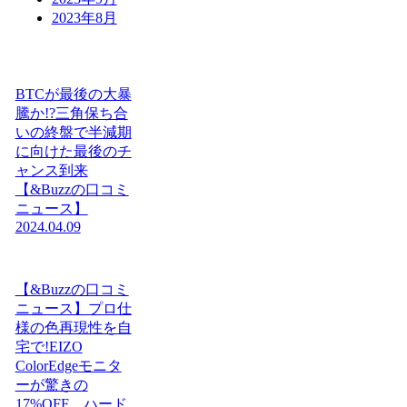
2023年8月
BTCが最後の大暴
騰か!?三角保ち合
いの終盤で半減期
に向けた最後のチ
ャンス到来
【&Buzzの口コミ
ニュース】
2024.04.09
【&Buzzの口コミ
ニュース】プロ仕
様の色再現性を自
宅で!EIZO
ColorEdgeモニタ
ーが驚きの
17%OFF、ハード