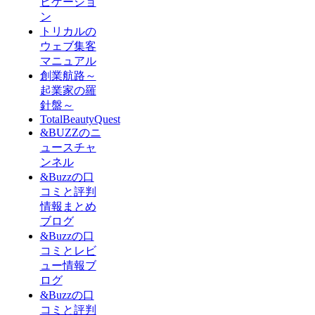
ビゲーショ
ン
トリカルの
ウェブ集客
マニュアル
創業航路～
起業家の羅
針盤～
TotalBeautyQuest
&BUZZのニ
ュースチャ
ンネル
&Buzzの口
コミと評判
情報まとめ
ブログ
&Buzzの口
コミとレビ
ュー情報ブ
ログ
&Buzzの口
コミと評判