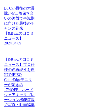
BTCが最後の大暴
騰か!?三角保ち合
いの終盤で半減期
に向けた最後のチ
ャンス到来
【&Buzzの口コミ
ニュース】
2024.04.09
【&Buzzの口コミ
ニュース】プロ仕
様の色再現性を自
宅で!EIZO
ColorEdgeモニタ
ーが驚きの
17%OFF、ハード
ウェアキャリブレ
ーション機能搭載
で写真・動画編集