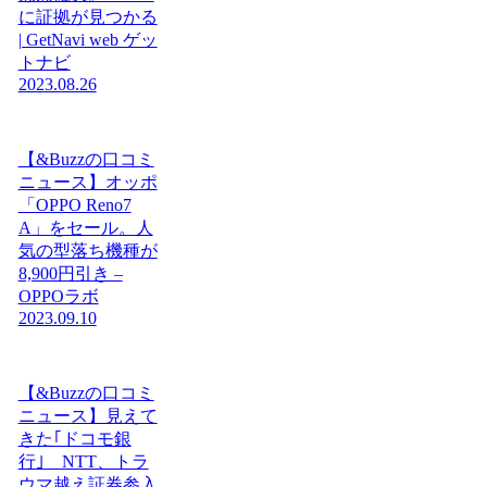
に証拠が見つかる
| GetNavi web ゲッ
トナビ
2023.08.26
【&Buzzの口コミ
ニュース】オッポ
「OPPO Reno7
A」をセール。人
気の型落ち機種が
8,900円引き –
OPPOラボ
2023.09.10
【&Buzzの口コミ
ニュース】見えて
きた｢ドコモ銀
行｣ NTT、トラ
ウマ越え証券参入