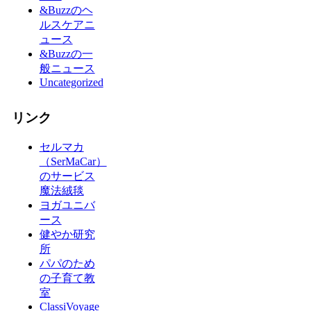
&Buzzのヘ
ルスケアニ
ュース
&Buzzの一
般ニュース
Uncategorized
リンク
セルマカ
（SerMaCar）
のサービス
魔法絨毯
ヨガユニバ
ース
健やか研究
所
パパのため
の子育て教
室
ClassiVoyage