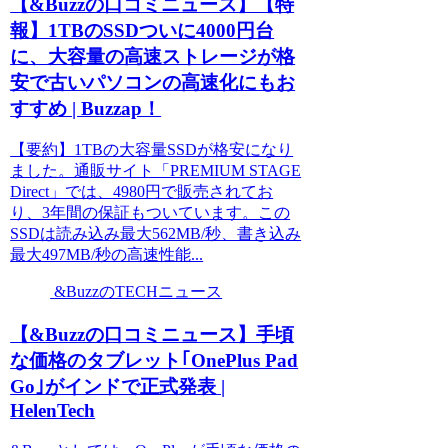
【&Buzzの口コミニュース】【特
報】1TBのSSDついに4000円台
に、大容量の高速ストレージが格
安で古いパソコンの高速化にもお
すすめ | Buzzap！
【要約】1TBの大容量SSDが格安になり
ました。通販サイト「PREMIUM STAGE
Direct」では、4980円で販売されてお
り、3年間の保証もついています。この
SSDは読み込み最大562MB/秒、書き込み
最大497MB/秒の高速性能...
&BuzzのTECHニュース
【&Buzzの口コミニュース】手頃
な価格のタブレット｢OnePlus Pad
Go｣がインドで正式発表 |
HelenTech