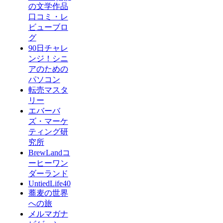
の文学作品
口コミ・レ
ビューブロ
グ
90日チャレ
ンジ！シニ
アのための
パソコン
転売マスタ
リー
エバーバ
ズ・マーケ
ティング研
究所
BrewLandコ
ーヒーワン
ダーランド
UntiedLife40
蕎麦の世界
への旅
メルマガナ