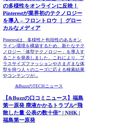
の多様性をオンラインに反映！
Pinterestが業界初のテクノロジー
を導入 – フロントロウ ｜ グロー
カルなメディア
Pinterestは、多様性と包括性のあるオン
ライン環境を構築するため、新たなテク
ノロジー「体型テクノロジー」を導入す
ることを発表しました。これにより、プ
ラスサイズファッションやさまざまな体
型を持つ人々のニーズに応える検索結果
やコンテンツが...
&BuzzのTECHニュース
【&Buzzの口コミニュース】福島
第一原発 廃液かかるトラブル“飛
散した量 公表の数十倍” | NHK |
福島第一原発