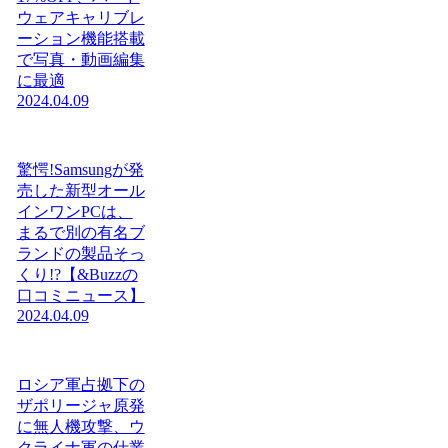
ウェアキャリブレ
ーション機能搭載
で写真・動画編集
に最適
2024.04.09
驚愕!Samsungが発
売した新型オール
インワンPCは、
まるで別の有名ブ
ランドの製品そっ
くり!?【&Buzzの
口コミニュース】
2024.04.09
ロシア軍占拠下の
ザポリージャ原発
に無人機攻撃、ウ
クライナ軍の仕業