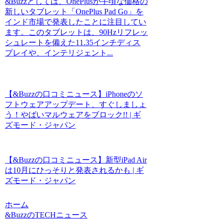
&Buzzとしては、OnePlusが手頃な価格の
新しいタブレット「OnePlus Pad Go」を
インド市場で発表したことに注目してい
ます。このタブレットは、90Hzリフレッ
シュレートを備えた11.35インチディス
プレイや、インテリジェント...
【&Buzzの口コミニュース】iPhoneのソ
フトウェアアップデート、すぐしましょ
う！やばいマルウェアをブロック!! | ギ
ズモード・ジャパン
【&Buzzの口コミニュース】新型iPad Air
は10月にひっそりと発表されるかも | ギ
ズモード・ジャパン
ホーム
&BuzzのTECHニュース