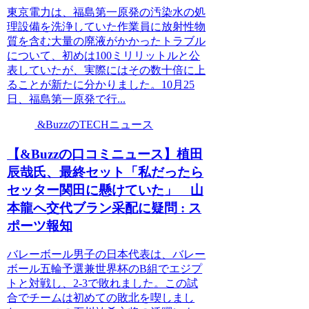
東京電力は、福島第一原発の汚染水の処
理設備を洗浄していた作業員に放射性物
質を含む大量の廃液がかかったトラブル
について、初めは100ミリリットルと公
表していたが、実際にはその数十倍に上
ることが新たに分かりました。10月25
日、福島第一原発で行...
&BuzzのTECHニュース
【&Buzzの口コミニュース】植田
辰哉氏、最終セット「私だったら
セッター関田に懸けていた」 山
本龍へ交代ブラン采配に疑問 : ス
ポーツ報知
バレーボール男子の日本代表は、バレー
ボール五輪予選兼世界杯のB組でエジプ
トと対戦し、2-3で敗れました。この試
合でチームは初めての敗北を喫しまし