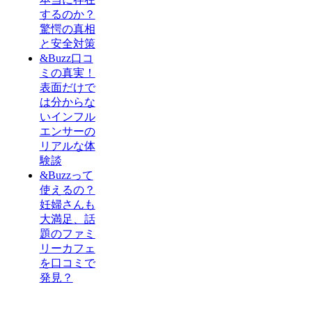
するのか？
驚愕の真相
と安全対策
&Buzz口コ
ミの真実！
表面だけで
は分からな
いインフル
エンサーの
リアルな体
験談
&Buzzって
使えるの？
妊婦さんも
大満足、話
題のファミ
リーカフェ
を口コミで
発見？