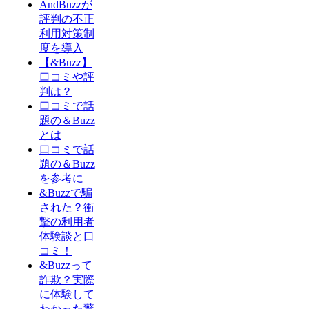
AndBuzzが
評判の不正
利用対策制
度を導入
【&Buzz】
口コミや評
判は？
口コミで話
題の＆Buzz
とは
口コミで話
題の＆Buzz
を参考に
&Buzzで騙
された？衝
撃の利用者
体験談と口
コミ！
&Buzzって
詐欺？実際
に体験して
わかった驚