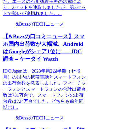
た。エースの石川祐希主将の活躍によ
り、2セットを連取しましたが、第3セッ
トで勢いが途切れました。...
&BuzzのTECHニュース
【&Buzzの口コミニュース】スマ
ホ国内出荷数が大幅減、Android
はGoogleがシェア1位に――IDC
調査 – ケータイ Watch
IDC Japanは、2023年第2四半期（4〜6
月）の国内の携帯電話とスマートフォン
の出荷台数を発表しました。フィーチャ
ーフォンとスマートフォンの合計出荷台
数は731万台で、スマートフォンの出荷
台数は724万台でした。どちらも前年同
期比1...
&BuzzのTECHニュース