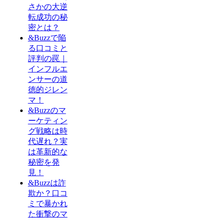
さかの大逆
転成功の秘
密とは？
&Buzzで陥
る口コミと
評判の罠｜
インフルエ
ンサーの道
徳的ジレン
マ！
&Buzzのマ
ーケティン
グ戦略は時
代遅れ？実
は革新的な
秘密を発
見！
&Buzzは詐
欺か？口コ
ミで暴かれ
た衝撃のマ