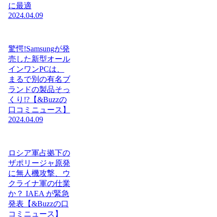
に最適
2024.04.09
驚愕!Samsungが発
売した新型オール
インワンPCは、
まるで別の有名ブ
ランドの製品そっ
くり!?【&Buzzの
口コミニュース】
2024.04.09
ロシア軍占拠下の
ザポリージャ原発
に無人機攻撃、ウ
クライナ軍の仕業
か？ IAEA が緊急
発表【&Buzzの口
コミニュース】