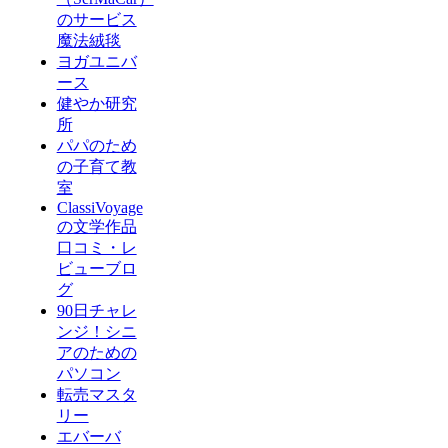
のサービス
魔法絨毯
ヨガユニバ
ース
健やか研究
所
パパのため
の子育て教
室
ClassiVoyage
の文学作品
口コミ・レ
ビューブロ
グ
90日チャレ
ンジ！シニ
アのための
パソコン
転売マスタ
リー
エバーバ