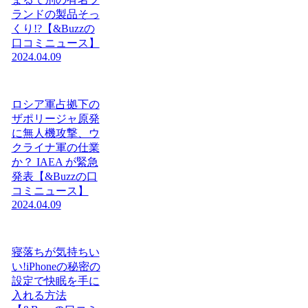
ランドの製品そっ
くり!?【&Buzzの
口コミニュース】
2024.04.09
ロシア軍占拠下の
ザポリージャ原発
に無人機攻撃、ウ
クライナ軍の仕業
か？ IAEA が緊急
発表【&Buzzの口
コミニュース】
2024.04.09
寝落ちが気持ちい
い!iPhoneの秘密の
設定で快眠を手に
入れる方法