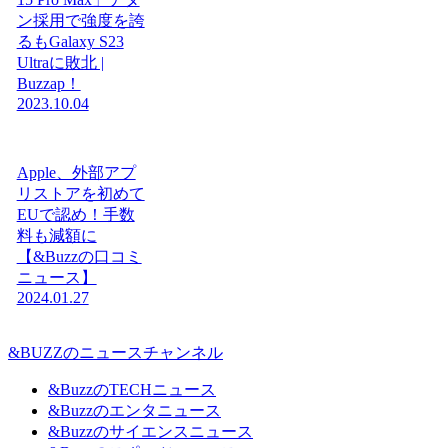
ン採用で強度を誇
るもGalaxy S23
Ultraに敗北 |
Buzzap！
2023.10.04
Apple、外部アプ
リストアを初めて
EUで認め！手数
料も減額に
【&Buzzの口コミ
ニュース】
2024.01.27
&BUZZのニュースチャンネル
&BuzzのTECHニュース
&Buzzのエンタニュース
&Buzzのサイエンスニュース