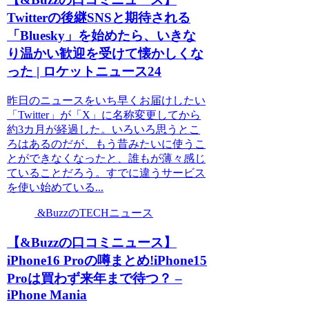
Twitterの後継SNSと期待される
「Bluesky」を始めたら、いきな
り温かい歓迎を受けて懐かしくな
った | ロケットニュース24
昨日のニュースをいち早くお届けしたい
「Twitter」が「X」に名称変更してから
約3カ月が経過した。いろいろ思うとこ
ろはあるのだが、もう昔みたいに使うこ
とができなくなったと、誰もが薄々感じ
ていることだろう。すでに違うサービス
を使い始めている...
&BuzzのTECHニュース
【&Buzzの口コミニュース】
iPhone16 Proの噂まとめ!iPhone15
Proは買わず来年まで待つ？ –
iPhone Mania