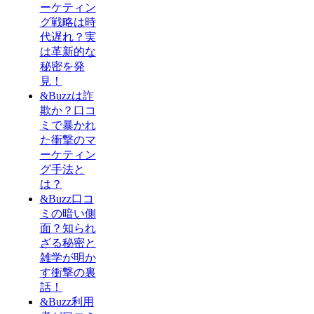
ーケティン
グ戦略は時
代遅れ？実
は革新的な
秘密を発
見！
&Buzzは詐
欺か？口コ
ミで暴かれ
た衝撃のマ
ーケティン
グ手法と
は？
&Buzz口コ
ミの暗い側
面？知られ
ざる秘密と
雑学が明か
す衝撃の裏
話！
&Buzz利用