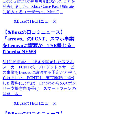
Cloud Gamingが利用可能になったことを
発表しました。Xbox Game Pass Ultimate
に加入するユーザーは、Meta Q...
&BuzzのTECHニュース
【&Buzzの口コミニュース】
「arrows」のFCNT、スマホ事業
をLenovoに譲渡か TSR報じる –
ITmedia NEWS
5月に民事再生手続きを開始したスマホ
メーカーFCNTが、プロダクト＆サービ
ス事業をLenovoに譲渡する予定だと報じ
られました。FCNTは、東京地裁に提出
した資料によれば、Lenovoからのスポン
サー支援意向を受け、スマートフォンの
開発、販...
&BuzzのTECHニュース
【&Buzzの口コミニュース】