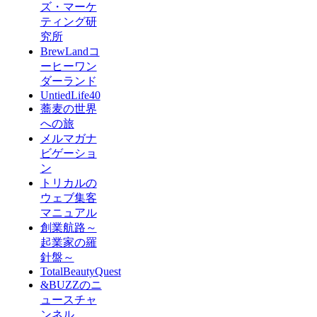
ズ・マーケ
ティング研
究所
BrewLandコ
ーヒーワン
ダーランド
UntiedLife40
蕎麦の世界
への旅
メルマガナ
ビゲーショ
ン
トリカルの
ウェブ集客
マニュアル
創業航路～
起業家の羅
針盤～
TotalBeautyQuest
&BUZZのニ
ュースチャ
ンネル