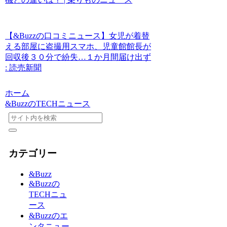
【&Buzzの口コミニュース】女児が着替
える部屋に盗撮用スマホ、児童館館長が
回収後３０分で紛失…１か月間届け出ず
: 読売新聞
ホーム
&BuzzのTECHニュース
カテゴリー
&Buzz
&Buzzの
TECHニュ
ース
&Buzzのエ
ンタニュー