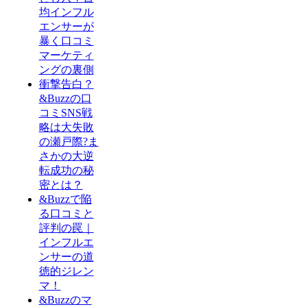
均インフル
エンサーが
暴く口コミ
マーケティ
ングの裏側
衝撃告白？
&Buzzの口
コミSNS戦
略は大失敗
の瀬戸際?ま
さかの大逆
転成功の秘
密とは？
&Buzzで陥
る口コミと
評判の罠｜
インフルエ
ンサーの道
徳的ジレン
マ！
&Buzzのマ