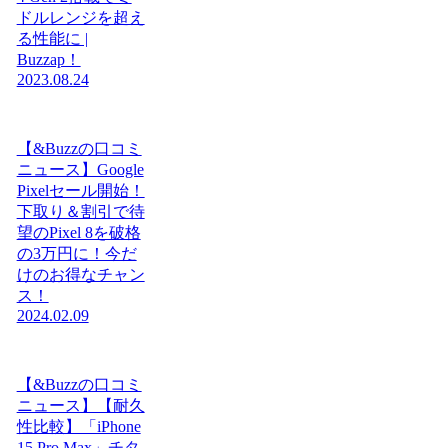
ドルレンジを超え
る性能に |
Buzzap！
2023.08.24
【&Buzzの口コミ
ニュース】Google
Pixelセール開始！
下取り＆割引で待
望のPixel 8を破格
の3万円に！今だ
けのお得なチャン
ス！
2024.02.09
【&Buzzの口コミ
ニュース】【耐久
性比較】「iPhone
15 Pro Max」チタ