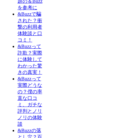
題の＆Buzz
を参考に
&Buzzで騙
された？衝
撃の利用者
体験談と口
コミ！
&Buzzって
詐欺？実際
に体験して
わかった驚
きの真実！
&Buzzって
実際どうな
の？僕の率
直な口コ
ミ、ガチな
評判とノリ
ノリの体験
談
&Buzzの落
とし穴？百