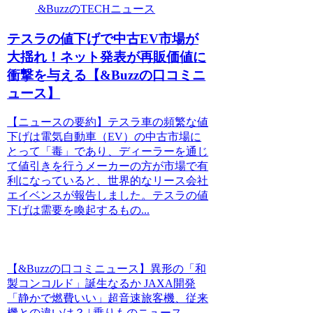
&BuzzのTECHニュース
テスラの値下げで中古EV市場が
大揺れ！ネット発表が再販価値に
衝撃を与える【&Buzzの口コミニ
ュース】
【ニュースの要約】テスラ車の頻繁な値
下げは電気自動車（EV）の中古市場に
とって「毒」であり、ディーラーを通じ
て値引きを行うメーカーの方が市場で有
利になっていると、世界的なリース会社
エイベンスが報告しました。テスラの値
下げは需要を喚起するもの...
【&Buzzの口コミニュース】異形の「和
製コンコルド」誕生なるか JAXA開発
「静かで燃費いい」超音速旅客機、従来
機との違いは？ | 乗りものニュース