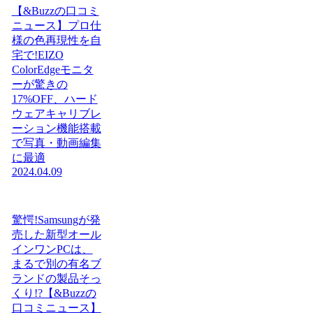
【&Buzzの口コミ
ニュース】プロ仕
様の色再現性を自
宅で!EIZO
ColorEdgeモニタ
ーが驚きの
17%OFF、ハード
ウェアキャリブレ
ーション機能搭載
で写真・動画編集
に最適
2024.04.09
驚愕!Samsungが発
売した新型オール
インワンPCは、
まるで別の有名ブ
ランドの製品そっ
くり!?【&Buzzの
口コミニュース】