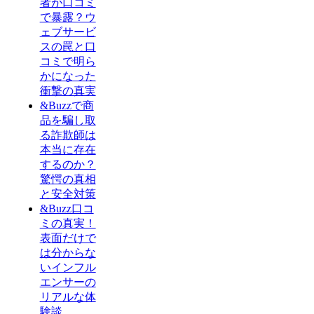
者が口コミ
で暴露？ウ
ェブサービ
スの罠と口
コミで明ら
かになった
衝撃の真実
&Buzzで商
品を騙し取
る詐欺師は
本当に存在
するのか？
驚愕の真相
と安全対策
&Buzz口コ
ミの真実！
表面だけで
は分からな
いインフル
エンサーの
リアルな体
験談