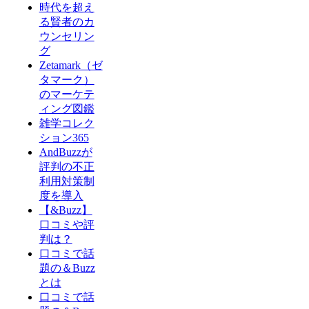
時代を超え
る賢者のカ
ウンセリン
グ
Zetamark（ゼ
タマーク）
のマーケテ
ィング図鑑
雑学コレク
ション365
AndBuzzが
評判の不正
利用対策制
度を導入
【&Buzz】
口コミや評
判は？
口コミで話
題の＆Buzz
とは
口コミで話