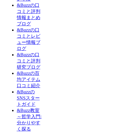
&Buzzの口
コミと評判
情報まとめ
ブログ
&Buzzの口
コミとレビ
ュー情報ブ
ログ
&Buzzの口
コミと評判
研究ブログ
&Buzzの百
均アイテム
口コミ紹介
&Buzzの
SNSスター
トガイド
&Buzz教室
～哲学入門:
分かりやす
く探る