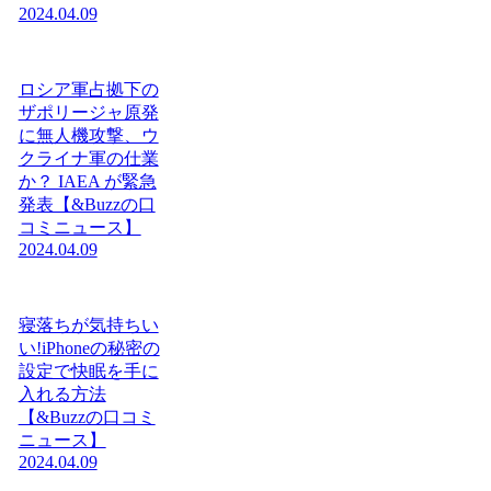
2024.04.09
ロシア軍占拠下の
ザポリージャ原発
に無人機攻撃、ウ
クライナ軍の仕業
か？ IAEA が緊急
発表【&Buzzの口
コミニュース】
2024.04.09
寝落ちが気持ちい
い!iPhoneの秘密の
設定で快眠を手に
入れる方法
【&Buzzの口コミ
ニュース】
2024.04.09