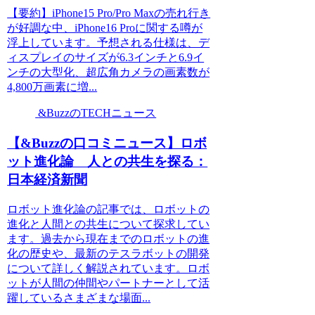
【要約】iPhone15 Pro/Pro Maxの売れ行き
が好調な中、iPhone16 Proに関する噂が
浮上しています。予想される仕様は、デ
ィスプレイのサイズが6.3インチと6.9イ
ンチの大型化、超広角カメラの画素数が
4,800万画素に増...
&BuzzのTECHニュース
【&Buzzの口コミニュース】ロボ
ット進化論 人との共生を探る：
日本経済新聞
ロボット進化論の記事では、ロボットの
進化と人間との共生について探求してい
ます。過去から現在までのロボットの進
化の歴史や、最新のテスラボットの開発
について詳しく解説されています。ロボ
ットが人間の仲間やパートナーとして活
躍しているさまざまな場面...