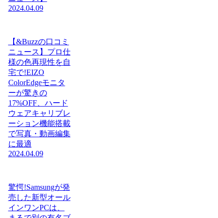
2024.04.09
【&Buzzの口コミ
ニュース】プロ仕
様の色再現性を自
宅で!EIZO
ColorEdgeモニタ
ーが驚きの
17%OFF、ハード
ウェアキャリブレ
ーション機能搭載
で写真・動画編集
に最適
2024.04.09
驚愕!Samsungが発
売した新型オール
インワンPCは、
まるで別の有名ブ