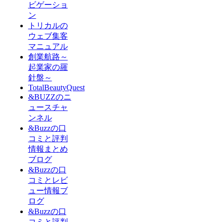
ビゲーショ
ン
トリカルの
ウェブ集客
マニュアル
創業航路～
起業家の羅
針盤～
TotalBeautyQuest
&BUZZのニ
ュースチャ
ンネル
&Buzzの口
コミと評判
情報まとめ
ブログ
&Buzzの口
コミとレビ
ュー情報ブ
ログ
&Buzzの口
コミと評判