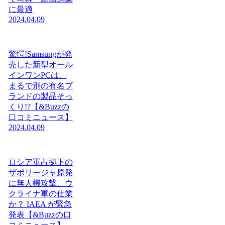
に最適
2024.04.09
驚愕!Samsungが発
売した新型オール
インワンPCは、
まるで別の有名ブ
ランドの製品そっ
くり!?【&Buzzの
口コミニュース】
2024.04.09
ロシア軍占拠下の
ザポリージャ原発
に無人機攻撃、ウ
クライナ軍の仕業
か？ IAEA が緊急
発表【&Buzzの口