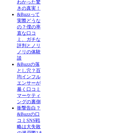
わかった驚
きの真実！
&Buzzって
実際どうな
の？僕の率
直な口コ
ミ、ガチな
評判とノリ
ノリの体験
談
&Buzzの落
とし穴？百
均インフル
エンサーが
暴く口コミ
マーケティ
ングの裏側
衝撃告白？
&Buzzの口
コミSNS戦
略は大失敗
の瀬戸際?ま