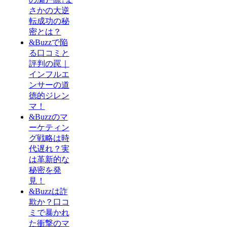
さかの大逆
転成功の秘
密とは？
&Buzzで陥
る口コミと
評判の罠｜
インフルエ
ンサーの道
徳的ジレン
マ！
&Buzzのマ
ーケティン
グ戦略は時
代遅れ？実
は革新的な
秘密を発
見！
&Buzzは詐
欺か？口コ
ミで暴かれ
た衝撃のマ