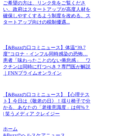
ご希望の方は、リンク先をご覧くださ
い。政府はスタートアップが高度人材を
確保しやすくするよう制度を改める。ス
タートアップ向けの税制優遇...
【&Buzzの口コミニュース】体温“39.7
度”コロナ・インフル同時感染の恐怖…
患者「味わったことのない倦怠感」 ワ
クチンは同時に打つべき？専門医が解説
｜FNNプライムオンライン
【&Buzzの口コミニュース】【心理テス
ト】今日は《敬老の日》！揺り椅子で分
かる、あなたの「老後意識度」は何%？
| 笑うメディア クレイジー
ホーム
&Buzzのヘルスケアニュース