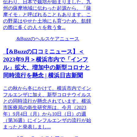
伝わり、日本で栽培が始まりました。九
州の薩摩地域に伝わった起源から、「薩
摩イモ」と呼ばれることもあります。こ
の野菜はやせた土地にも育つため、飢饉
の際に多くの人々を救う食...
&Buzzのヘルスケアニュース
【&Buzzの口コミニュース】＜
2023年9月＞横浜市内で「インフ
ル」拡大、増加中の新型コロナと
同時流行を懸念 | 横浜日吉新聞
この秋から冬にかけて、横浜市内でイン
フルエンザに加え、新型コロナウイルス
との同時流行が懸念されています。横浜
市医療局の衛生研究所は、今月（2023
年）9月4日（月）から10日（日）の週
（第36週）にインフルエンザの流行が始
まったと発表しまし...