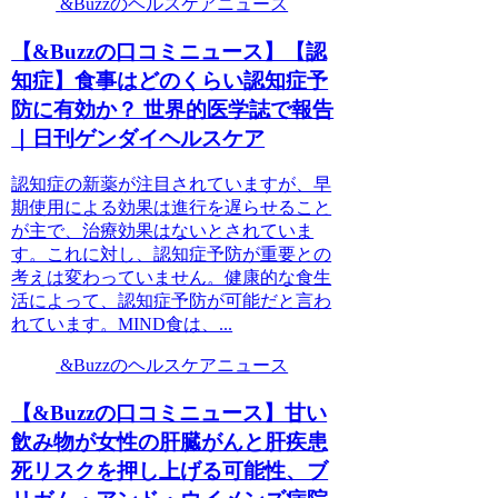
&Buzzのヘルスケアニュース
【&Buzzの口コミニュース】【認
知症】食事はどのくらい認知症予
防に有効か？ 世界的医学誌で報告
｜日刊ゲンダイヘルスケア
認知症の新薬が注目されていますが、早
期使用による効果は進行を遅らせること
が主で、治療効果はないとされていま
す。これに対し、認知症予防が重要との
考えは変わっていません。健康的な食生
活によって、認知症予防が可能だと言わ
れています。MIND食は、...
&Buzzのヘルスケアニュース
【&Buzzの口コミニュース】甘い
飲み物が女性の肝臓がんと肝疾患
死リスクを押し上げる可能性、ブ