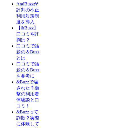
AndBuzzが
評判の不正
利用対策制
度を導入
【&Buzz】
口コミや評
判は？
口コミで話
題の＆Buzz
とは
口コミで話
題の＆Buzz
を参考に
&Buzzで騙
された？衝
撃の利用者
体験談と口
コミ！
&Buzzって
詐欺？実際
に体験して