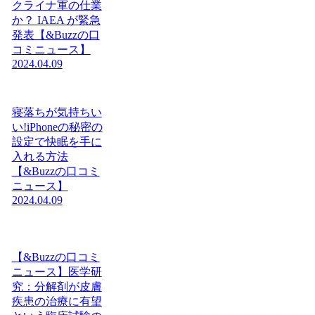
クライナ軍の仕業
か？ IAEA が緊急
発表【&Buzzの口
コミニュース】
2024.04.09
寝落ちが気持ちい
い!iPhoneの秘密の
設定で快眠を手に
入れる方法
【&Buzzの口コミ
ニュース】
2024.04.09
【&Buzzの口コミ
ニュース】医学研
究：分解剤が皮膚
疾患の治療に有望