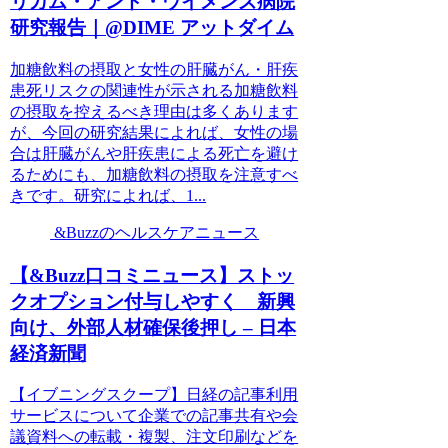
リガム・アンド・ウイメンズ病院
研究報告｜@DIME アットダイム
加糖飲料の摂取と女性の肝臓がん・肝疾
患死リスクの関連性が示される加糖飲料
の摂取を控えるべき理由は多くあります
が、今回の研究結果によれば、女性の場
合は肝臓がんや肝疾患による死亡を避け
るためにも、加糖飲料の摂取を注意すべ
きです。研究によれば、1...
&Buzzのヘルスケアニュース
【&Buzz口コミニュース】ストッ
クオプション付与しやすく 新興
向け、外部人材確保後押し – 日本
経済新聞
【イブニングスクープ】日経の記事利用
サービスについて企業での記事共有や会
議資料への転載・複製、注文印刷などを