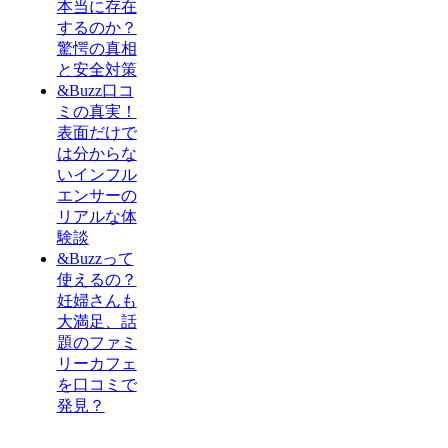
本当に存在
するのか？
驚愕の真相
と安全対策
&Buzz口コ
ミの真実！
表面だけで
は分からな
いインフル
エンサーの
リアルな体
験談
&Buzzって
使えるの？
妊婦さんも
大満足、話
題のファミ
リーカフェ
を口コミで
発見？