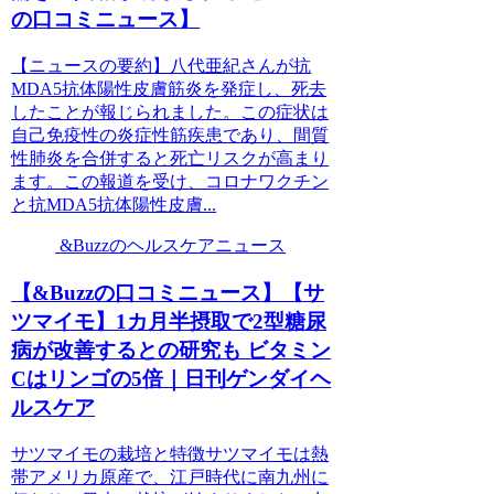
の口コミニュース】
【ニュースの要約】八代亜紀さんが抗
MDA5抗体陽性皮膚筋炎を発症し、死去
したことが報じられました。この症状は
自己免疫性の炎症性筋疾患であり、間質
性肺炎を合併すると死亡リスクが高まり
ます。この報道を受け、コロナワクチン
と抗MDA5抗体陽性皮膚...
&Buzzのヘルスケアニュース
【&Buzzの口コミニュース】【サ
ツマイモ】1カ月半摂取で2型糖尿
病が改善するとの研究も ビタミン
Cはリンゴの5倍｜日刊ゲンダイヘ
ルスケア
サツマイモの栽培と特徴サツマイモは熱
帯アメリカ原産で、江戸時代に南九州に