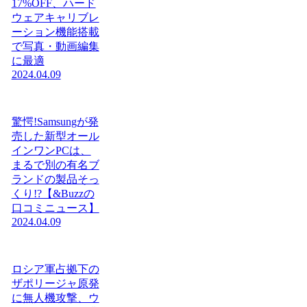
17%OFF、ハード
ウェアキャリブレ
ーション機能搭載
で写真・動画編集
に最適
2024.04.09
驚愕!Samsungが発
売した新型オール
インワンPCは、
まるで別の有名ブ
ランドの製品そっ
くり!?【&Buzzの
口コミニュース】
2024.04.09
ロシア軍占拠下の
ザポリージャ原発
に無人機攻撃、ウ