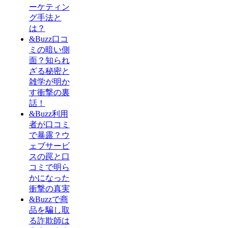
ーケティン
グ手法と
は？
&Buzz口コ
ミの暗い側
面？知られ
ざる秘密と
雑学が明か
す衝撃の裏
話！
&Buzz利用
者が口コミ
で暴露？ウ
ェブサービ
スの罠と口
コミで明ら
かになった
衝撃の真実
&Buzzで商
品を騙し取
る詐欺師は