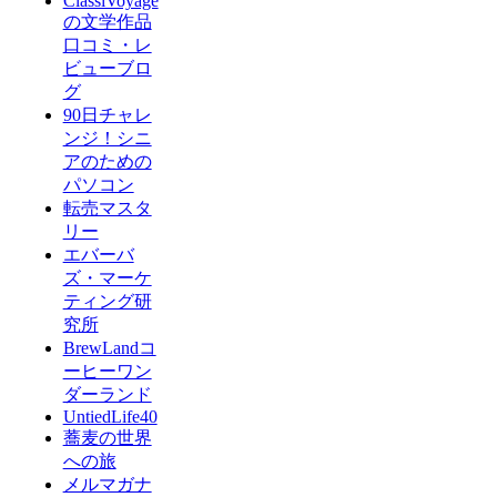
ClassiVoyage
の文学作品
口コミ・レ
ビューブロ
グ
90日チャレ
ンジ！シニ
アのための
パソコン
転売マスタ
リー
エバーバ
ズ・マーケ
ティング研
究所
BrewLandコ
ーヒーワン
ダーランド
UntiedLife40
蕎麦の世界
への旅
メルマガナ