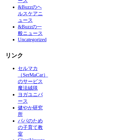
ース
&Buzzのヘ
ルスケアニ
ュース
&Buzzの一
般ニュース
Uncategorized
リンク
セルマカ
（SerMaCar）
のサービス
魔法絨毯
ヨガユニバ
ース
健やか研究
所
パパのため
の子育て教
室