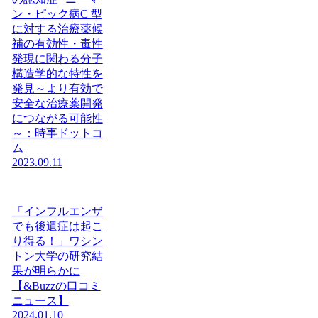
ン・ピック病C 型
に対する治療薬候
補の有効性・毒性
発現に関わる分子
構造学的な特性を
発見～より有効で
安全な治療薬開発
につながる可能性
～：時事ドットコ
ム
2023.09.11
「インフルエンザ
でも後遺症は起こ
り得る！」ワシン
トン大学の研究結
果が明らかに
【&Buzzの口コミ
ニュース】
2024.01.10