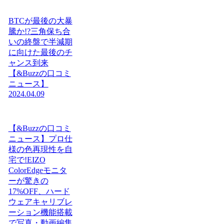
BTCが最後の大暴
騰か!?三角保ち合
いの終盤で半減期
に向けた最後のチ
ャンス到来
【&Buzzの口コミ
ニュース】
2024.04.09
【&Buzzの口コミ
ニュース】プロ仕
様の色再現性を自
宅で!EIZO
ColorEdgeモニタ
ーが驚きの
17%OFF、ハード
ウェアキャリブレ
ーション機能搭載
で写真・動画編集