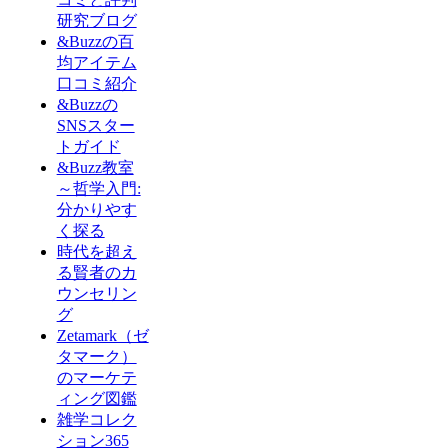
研究ブログ
&Buzzの百
均アイテム
口コミ紹介
&Buzzの
SNSスター
トガイド
&Buzz教室
～哲学入門:
分かりやす
く探る
時代を超え
る賢者のカ
ウンセリン
グ
Zetamark（ゼ
タマーク）
のマーケテ
ィング図鑑
雑学コレク
ション365