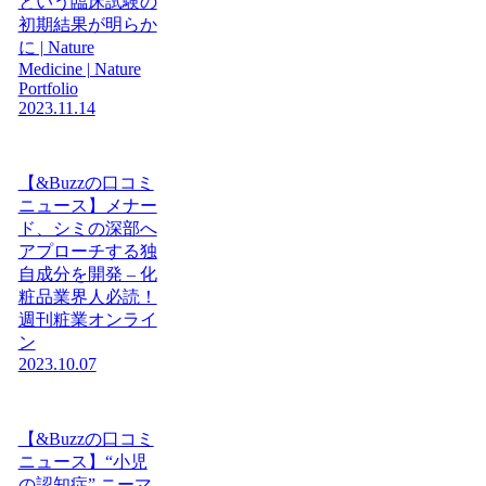
という臨床試験の
初期結果が明らか
に | Nature
Medicine | Nature
Portfolio
2023.11.14
【&Buzzの口コミ
ニュース】メナー
ド、シミの深部へ
アプローチする独
自成分を開発 – 化
粧品業界人必読！
週刊粧業オンライ
ン
2023.10.07
【&Buzzの口コミ
ニュース】“小児
の認知症” ニーマ