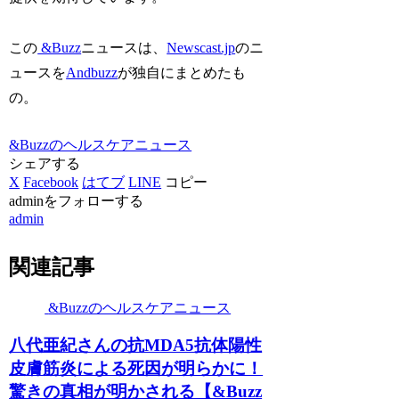
この
&Buzz
ニュースは、
Newscast.jp
のニ
ュースを
Andbuzz
が独自にまとめたも
の。
&Buzzのヘルスケアニュース
シェアする
X
Facebook
はてブ
LINE
コピー
adminをフォローする
admin
関連記事
&Buzzのヘルスケアニュース
八代亜紀さんの抗MDA5抗体陽性
皮膚筋炎による死因が明らかに！
驚きの真相が明かされる【&Buzz