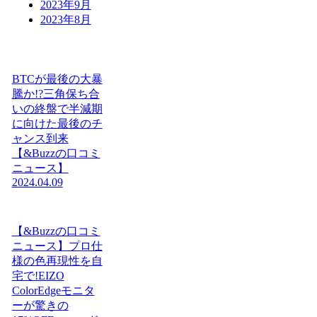
2023年9月
2023年8月
BTCが最後の大暴
騰か!?三角保ち合
いの終盤で半減期
に向けた最後のチ
ャンス到来
【&Buzzの口コミ
ニュース】
2024.04.09
【&Buzzの口コミ
ニュース】プロ仕
様の色再現性を自
宅で!EIZO
ColorEdgeモニタ
ーが驚きの