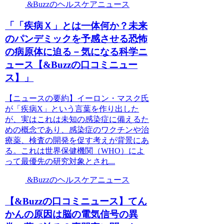
&Buzzのヘルスケアニュース
「「疾病Ｘ」とは一体何か？未来
のパンデミックを予感させる恐怖
の病原体に迫る－気になる科学ニ
ュース【&Buzzの口コミニュー
ス】」
【ニュースの要約】イーロン・マスク氏
が「疾病X」という言葉を作り出した
が、実はこれは未知の感染症に備えるた
めの概念であり、感染症のワクチンや治
療薬、検査の開発を促す考えが背景にあ
る。これは世界保健機関（WHO）によ
って最優先の研究対象とされ...
&Buzzのヘルスケアニュース
【&Buzzの口コミニュース】てん
かんの原因は脳の電気信号の異