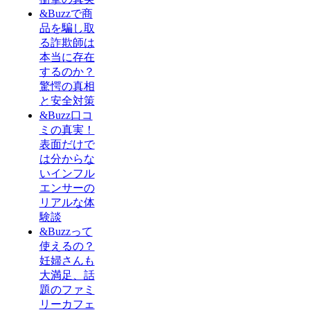
&Buzzで商
品を騙し取
る詐欺師は
本当に存在
するのか？
驚愕の真相
と安全対策
&Buzz口コ
ミの真実！
表面だけで
は分からな
いインフル
エンサーの
リアルな体
験談
&Buzzって
使えるの？
妊婦さんも
大満足、話
題のファミ
リーカフェ