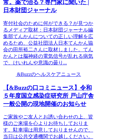
常。薬で治る？専門家に聞いた |
日本財団ジャーナル
寄付社会のために何ができる？が見つか
るメディア取材：日本財団ジャーナル編
集部てんかんについての正しい理解を広
めるため、公益社団法人日本てんかん協
会の田所裕二さんに取材しました。てん
かんとは脳神経の電気信号が乱れる病気
で、けいれんや意識の曇り...
&Buzzのヘルスケアニュース
【&Buzzの口コミニュース】令和
５年度国立感染症研究所 戸山庁舎
一般公開の現地開催のお知らせ
ご家族やご友人とお誘い合わせの上、皆
様のご来場を心よりお待ちしておりま
す。駐車場は用意しておりませんので、
当日は公共交通機関でお越しください。