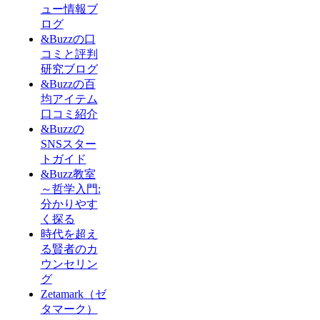
ュー情報ブ
ログ
&Buzzの口
コミと評判
研究ブログ
&Buzzの百
均アイテム
口コミ紹介
&Buzzの
SNSスター
トガイド
&Buzz教室
～哲学入門:
分かりやす
く探る
時代を超え
る賢者のカ
ウンセリン
グ
Zetamark（ゼ
タマーク）