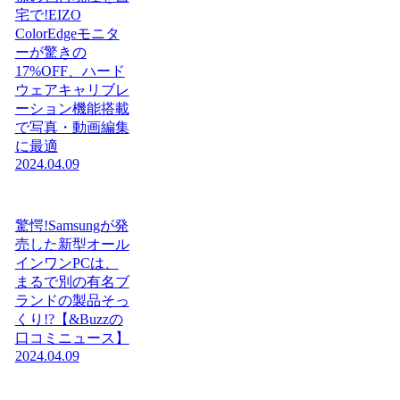
宅で!EIZO
ColorEdgeモニタ
ーが驚きの
17%OFF、ハード
ウェアキャリブレ
ーション機能搭載
で写真・動画編集
に最適
2024.04.09
驚愕!Samsungが発
売した新型オール
インワンPCは、
まるで別の有名ブ
ランドの製品そっ
くり!?【&Buzzの
口コミニュース】
2024.04.09