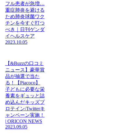
フル患者が急増…
重症肺炎を避ける
ため肺炎球菌ワク
チンを今すぐ打つ
べき｜日刊ゲンダ
イヘルスケア
2023.10.05
【&Buzzの口コミ
ニュース】豪華賞
品が抽選で当た
る！【Piacoco】
子どもに必要な栄
養素をギュッと詰
め込んだキッズプ
ロテイン/Twitterキ
ャンペーン実施！
| ORICON NEWS
2023.09.05