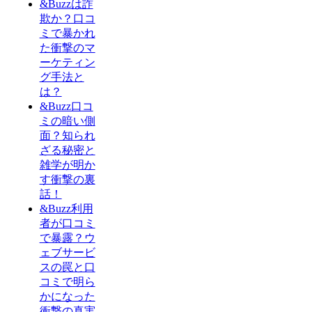
&Buzzは詐
欺か？口コ
ミで暴かれ
た衝撃のマ
ーケティン
グ手法と
は？
&Buzz口コ
ミの暗い側
面？知られ
ざる秘密と
雑学が明か
す衝撃の裏
話！
&Buzz利用
者が口コミ
で暴露？ウ
ェブサービ
スの罠と口
コミで明ら
かになった
衝撃の真実