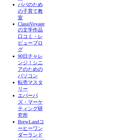
パパのため
の子育て教
室
ClassiVoyage
の文学作品
口コミ・レ
ビューブロ
グ
90日チャレ
ンジ！シニ
アのための
パソコン
転売マスタ
リー
エバーバ
ズ・マーケ
ティング研
究所
BrewLandコ
ーヒーワン
ダーランド