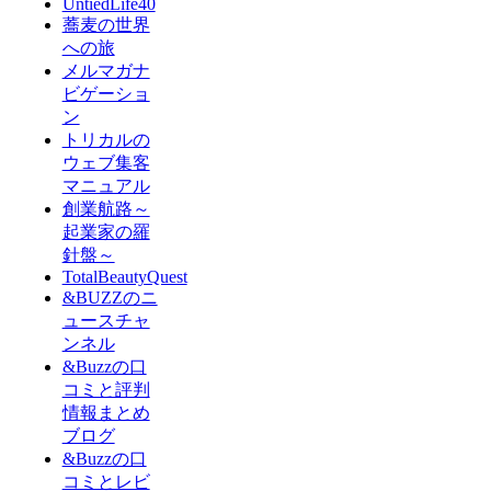
UntiedLife40
蕎麦の世界
への旅
メルマガナ
ビゲーショ
ン
トリカルの
ウェブ集客
マニュアル
創業航路～
起業家の羅
針盤～
TotalBeautyQuest
&BUZZのニ
ュースチャ
ンネル
&Buzzの口
コミと評判
情報まとめ
ブログ
&Buzzの口
コミとレビ