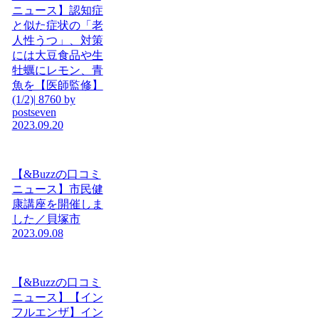
ニュース】認知症
と似た症状の「老
人性うつ」、対策
には大豆食品や生
牡蠣にレモン、青
魚を【医師監修】
(1/2)| 8760 by
postseven
2023.09.20
【&Buzzの口コミ
ニュース】市民健
康講座を開催しま
した／貝塚市
2023.09.08
【&Buzzの口コミ
ニュース】【イン
フルエンザ】イン