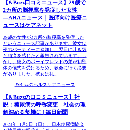
【&Buzz口コミニュース】29歳で
2カ所の脳梗塞を発症した女性
―AHAニュース｜医師向け医療ニ
ュースはケアネット
29歳の女性が2カ所の脳梗塞を発症した
というニュース記事があります。彼女は
夜のパーティーに参加し、翌日に吐き気
と頭痛を感じたと報告されています。し
かし、彼女のボーイフレンドの弟が初聖
体の儀式を受けるため、教会に行く必要
がありました。彼女は礼...
&Buzzのヘルスケアニュース
【&Buzzの口コミニュース】社
説：糖尿病の呼称変更 社会の理
解深める契機に | 毎日新聞
2023年11月5日（日）、日本糖尿病協会