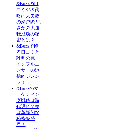
&Buzzの口
コミSNS戦
略は大失敗
の瀬戸際?ま
さかの大逆
転成功の秘
密とは？
&Buzzで陥
る口コミと
評判の罠｜
インフルエ
ンサーの道
徳的ジレン
マ！
&Buzzのマ
ーケティン
グ戦略は時
代遅れ？実
は革新的な
秘密を発
見！