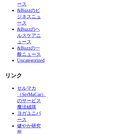
ース
&Buzzのビ
ジネスニュ
ース
&Buzzのヘ
ルスケアニ
ュース
&Buzzの一
般ニュース
Uncategorized
リンク
セルマカ
（SerMaCar）
のサービス
魔法絨毯
ヨガユニバ
ース
健やか研究
所