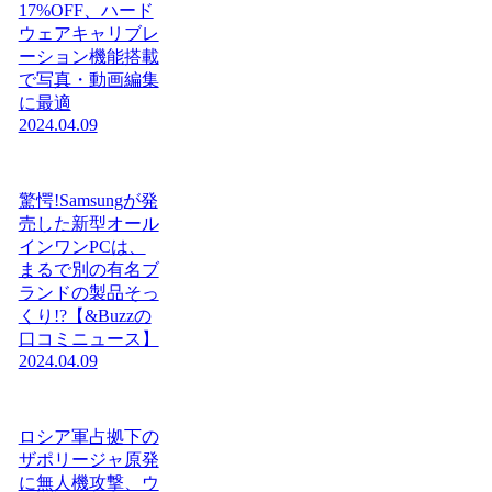
17%OFF、ハード
ウェアキャリブレ
ーション機能搭載
で写真・動画編集
に最適
2024.04.09
驚愕!Samsungが発
売した新型オール
インワンPCは、
まるで別の有名ブ
ランドの製品そっ
くり!?【&Buzzの
口コミニュース】
2024.04.09
ロシア軍占拠下の
ザポリージャ原発
に無人機攻撃、ウ