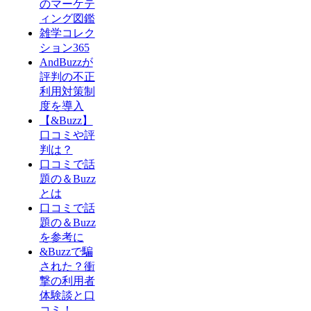
のマーケテ
ィング図鑑
雑学コレク
ション365
AndBuzzが
評判の不正
利用対策制
度を導入
【&Buzz】
口コミや評
判は？
口コミで話
題の＆Buzz
とは
口コミで話
題の＆Buzz
を参考に
&Buzzで騙
された？衝
撃の利用者
体験談と口
コミ！