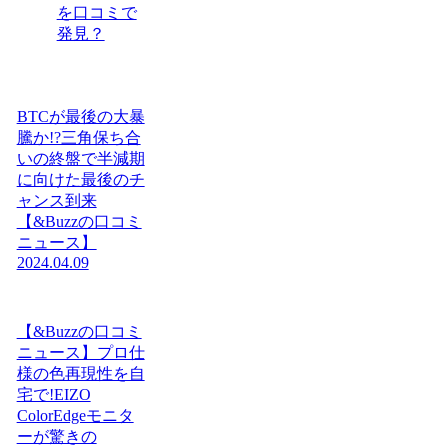
を口コミで
発見？
BTCが最後の大暴
騰か!?三角保ち合
いの終盤で半減期
に向けた最後のチ
ャンス到来
【&Buzzの口コミ
ニュース】
2024.04.09
【&Buzzの口コミ
ニュース】プロ仕
様の色再現性を自
宅で!EIZO
ColorEdgeモニタ
ーが驚きの