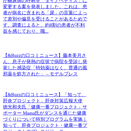
が糖尿病の呼称を「ダイアベティス」に
変更する案を発表しました。これは、患
者が病名に含まれる「尿」の言葉によっ
て差別や偏見を受けることがあるためで
す。調査によると、約8割の患者が不利
益を感じており、職...
【&Buzzの口コミニュース】藤本美月さ
ん、息子が発熱の症状で病院を受診し発
覚した感染症「特効薬はなく、普通の風
邪薬を処方された」 – モデルプレス
【&Buzzの口コミニュース】「知って、
肝炎プロジェクト」肝炎対策広報大使
徳光和夫氏「健康一番プロジェクト」サ
ポーター Maasa氏がダンスを通じた健康
づくりについて特別プログラムを実施｜
知って、肝炎プロジェクト・健康一番プ