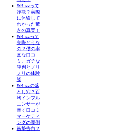
&Buzzって
詐欺？実際
に体験して
わかった驚
きの真実！
&Buzzって
実際どうな
の？僕の率
直な口コ
ミ、ガチな
評判とノリ
ノリの体験
談
&Buzzの落
とし穴？百
均インフル
エンサーが
暴く口コミ
マーケティ
ングの裏側
衝撃告白？