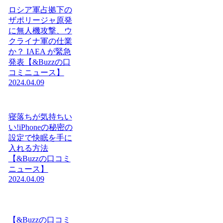
ロシア軍占拠下の
ザポリージャ原発
に無人機攻撃、ウ
クライナ軍の仕業
か？ IAEA が緊急
発表【&Buzzの口
コミニュース】
2024.04.09
寝落ちが気持ちい
い!iPhoneの秘密の
設定で快眠を手に
入れる方法
【&Buzzの口コミ
ニュース】
2024.04.09
【&Buzzの口コミ