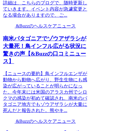
詳細は、こちらのブログで、随時更新し
ていきます。イベント内容が急遽変更と
なる場合がありますので、ご...
&Buzzのヘルスケアニュース
南米パタゴニアでゾウアザラシが
大量死！鳥インフル広がる状況に
驚きの声【&Buzzの口コミニュー
ス】
【ニュースの要約】鳥インフルエンザが
動物から動物へ広がり、野生生物にも感
染が広がっていることが明らかになっ
た。今年末には米国のアラスカ州でシロ
クマの感染が初めて確認され、南米のパ
タゴニア地方でもゾウアザラシが大量に
死んだと報告された。熊やキ...
&Buzzのヘルスケアニュース