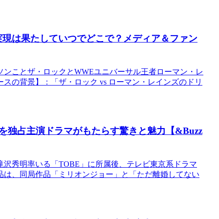
チ実現は果たしていつでどこで？メディア＆ファン
ソンことザ・ロックとWWEユニバーサル王者ローマン・レ
スの背景】：「ザ・ロック vs ローマン・レインズのドリ
独占主演ドラマがもたらす驚きと魅力【&Buzz
沢秀明率いる「TOBE」に所属後、テレビ東京系ドラマ
品は、同局作品「ミリオンジョー」と「ただ離婚してない