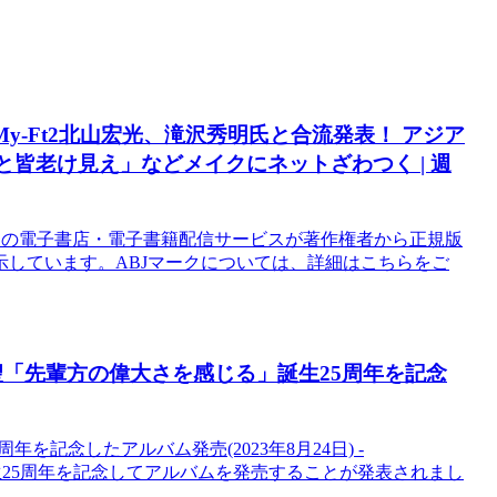
My-Ft2北山宏光、滝沢秀明氏と合流発表！ アジア
と皆老け見え」などメイクにネットざわつく | 週
り、この電子書店・電子書籍配信サービスが著作権者から正規版
しています。ABJマークについては、詳細はこちらをご
村聖「先輩方の偉大さを感じる」誕生25周年を記念
を記念したアルバム発売(2023年8月24日) -
、誕生25周年を記念してアルバムを発売することが発表されまし