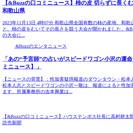
【&Buzzの口コミニュース】柿の皮 切らずに長くむく大
和歌山県
2023年11月13日 4時07分 和歌山県全国有数の柿の産地
と、柿の皮をむいてその長さを競う大会が開かれました。&Bu
の大会に...
&Buzzのエンタニュース
「あの“予言師”の占いがスピードワゴン小沢の運命
ミニュース】」
【ニュースの背景】：性加害疑惑報道のダウンタウン・松本
松本人志とスピードワゴンの小沢一敬は、報道によると性加
ます。所属事務所の吉本興業は...
【&Buzzの口コミニュース】ハウステンボス社長に高村耕太
読売新聞