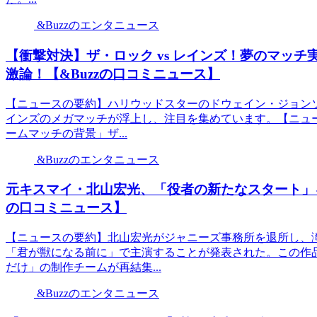
&Buzzのエンタニュース
【衝撃対決】ザ・ロック vs レインズ！夢のマッ
激論！【&Buzzの口コミニュース】
【ニュースの要約】ハリウッドスターのドウェイン・ジョン
インズのメガマッチが浮上し、注目を集めています。【ニュー
ームマッチの背景」ザ...
&Buzzのエンタニュース
元キスマイ・北山宏光、「役者の新たなスタート」を
の口コミニュース】
【ニュースの要約】北山宏光がジャニーズ事務所を退所し、滝
「君が獣になる前に」で主演することが発表された。この作
だけ」の制作チームが再結集...
&Buzzのエンタニュース