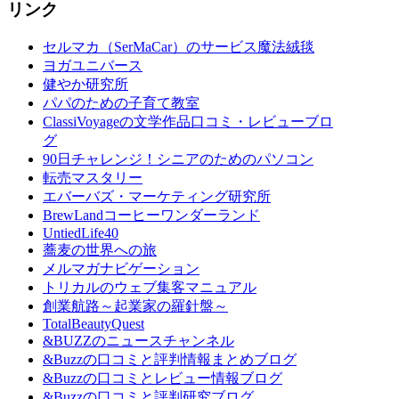
リンク
セルマカ（SerMaCar）のサービス魔法絨毯
ヨガユニバース
健やか研究所
パパのための子育て教室
ClassiVoyageの文学作品口コミ・レビューブロ
グ
90日チャレンジ！シニアのためのパソコン
転売マスタリー
エバーバズ・マーケティング研究所
BrewLandコーヒーワンダーランド
UntiedLife40
蕎麦の世界への旅
メルマガナビゲーション
トリカルのウェブ集客マニュアル
創業航路～起業家の羅針盤～
TotalBeautyQuest
&BUZZのニュースチャンネル
&Buzzの口コミと評判情報まとめブログ
&Buzzの口コミとレビュー情報ブログ
&Buzzの口コミと評判研究ブログ