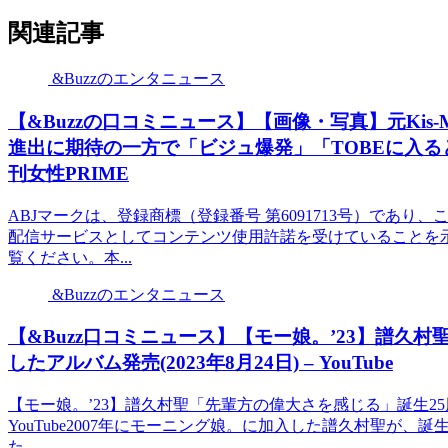
関連記事
&Buzzのエンタニュース
【&Buzzの口コミニュース】【画像・写真】元Kis-
進出に期待の一方で「ビジュ爆発」「TOBEに入る
刊女性PRIME
ABJマークは、登録商標（登録番号 第6091713号）であ
配信サービスとしてコンテンツ使用許諾を受けていることを示
覧ください。本...
&Buzzのエンタニュース
【&Buzz口コミニュース】【モー娘。’23】譜久
したアルバム発売(2023年8月24日) – YouTube
【モー娘。’23】譜久村聖「先輩方の偉大さを感じる」誕生25周年
YouTube2007年にモーニング娘。に加入した譜久村聖が
た。...