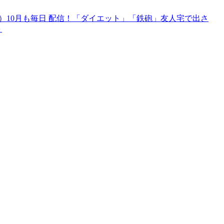
5）10月も毎日 配信！「ダイエット」「鉄砲」友人宅で出さ
＋