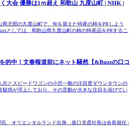
会 優勝は1ｍ超え 和歌山 九度山町 | NHK |
、和歌山県北部の九度山町で、旬を迎えた特産の柿をPRしよう
zzとしては、和歌山県九度山町の柿の特産品をPRするこ
を的中！文春報道前にネット騒然【&Buzzの口コ
人志とスピードワゴンの小沢一敬の注目度ダウンタウンの
害疑惑が浮上しており、その言動が大きな注目を浴びてい
郎氏、オリエンタルランド出身…坂口克彦社長は会長就任 :