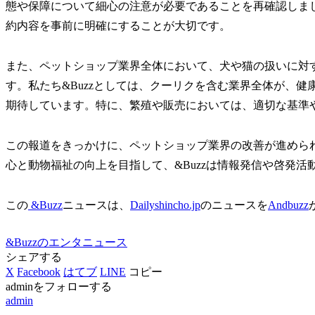
態や保障について細心の注意が必要であることを再確認しま
約内容を事前に明確にすることが大切です。
また、ペットショップ業界全体において、犬や猫の扱いに対
す。私たち&Buzzとしては、クーリクを含む業界全体が、
期待しています。特に、繁殖や販売においては、適切な基準
この報道をきっかけに、ペットショップ業界の改善が進めら
心と動物福祉の向上を目指して、&Buzzは情報発信や啓発
この
&Buzz
ニュースは、
Dailyshincho.jp
のニュースを
Andbuzz
&Buzzのエンタニュース
シェアする
X
Facebook
はてブ
LINE
コピー
adminをフォローする
admin