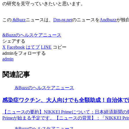
の研究を見守っていきたいと思います。
この
&Buzz
ニュースは、
Dm-rg.net
のニュースを
Andbuzz
が独
&Buzzのヘルスケアニュース
シェアする
X
Facebook
はてブ
LINE
コピー
adminをフォローする
admin
関連記事
&Buzzのヘルスケアニュース
感染症ワクチン、大人向けでも全額助成！自治体で話
【ニュースの要約】NIKKEI Primeについて：日本経済新
Primeが始まる予定です。【ニュースの背景】：「NIKKEI P
&Buzzのヘルスケアニュース