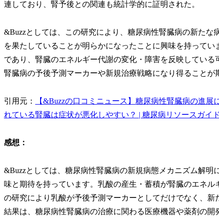
連しており、腎予後との関連も統計学的に証明された。
&Buzzとしては、この研究により、糖尿病性腎臓病の新た
を果たしていることが明らかになったことに興味を持ってい
であり、腎臓のエネルギー代謝の変化・障害を反映している
腎臓病の予後予測マーカーや新規治療戦略になり得ることが
引用元：
【&Buzzの口コミニュース】糖尿病性腎臓病の進
れている腎臓は症状が悪化しやすい？ | 糖尿病リソースガイ
感想：
&Buzzとしては、糖尿病性腎臓病の新規病態メカニズム解
味と期待を持っています。乳酸の産生・蓄積が腎臓のエネル
の研究により乳酸が予後予測マーカーとしてだけでなく、新
結果は、糖尿病性腎臓病の治療に関わる医療機器や薬剤の開