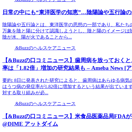
日常の中にも“東洋医学の知恵”…陰陽論や五行論
陰陽論や五行論とは、東洋医学の思想の一部であり、私たち
万象を陰と陽に分けて認識しようとし、陰と陽のイメージは
陰が水、陽が火であることから...
&Buzzのヘルスケアニュース
【&Buzzの口コミニュース】歯周病を放っておく
率は「1.82倍」増加の研究結果も – Ameba News 
要約: 8日に発表された研究によると、歯周病はあらゆる病
はうつ病の発症率が1.82倍に増加するという結果が出てい
対する取り組みが必...
&Buzzのヘルスケアニュース
【&Buzzの口コミニュース】米食品医薬品局FD
@DIME アットダイム