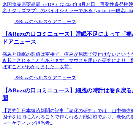
米国食品医薬品局（FDA）は2023年8月24日、再発性多発
名ナタリズマブ）のバイオシミラーであるTyruko（一般名natali
&Buzzのヘルスケアニュース
【&Buzzの口コミニュース】睡眠不足によって「痛
ドアニュース
痛みと睡眠の関係は密接で、痛みが原因で寝付けないという
き起こされることもあります。マウスを用いた研究により、
ぼすことがわかりました。以前...
&Buzzのヘルスケアニュース
【&Buzzの口コミニュース】細胞の時計は巻き戻る
聞
【要約】日本経済新聞の記事「老化の研究」では、山中伸弥教授
因子を細胞に入れることで作られる万能細胞であり、老化の
マーケティング担当者...