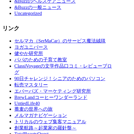
&Buzzのヘルスケアニュース
&Buzzの一般ニュース
Uncategorized
リンク
セルマカ（SerMaCar）のサービス魔法絨毯
ヨガユニバース
健やか研究所
パパのための子育て教室
ClassiVoyageの文学作品口コミ・レビューブロ
グ
90日チャレンジ！シニアのためのパソコン
転売マスタリー
エバーバズ・マーケティング研究所
BrewLandコーヒーワンダーランド
UntiedLife40
蕎麦の世界への旅
メルマガナビゲーション
トリカルのウェブ集客マニュアル
創業航路～起業家の羅針盤～
TotalBeautyQuest