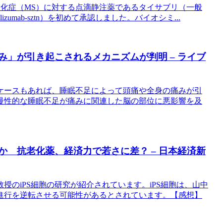
性硬化症（MS）に対する点滴静注薬であるタイサブリ（一般
zumab-sztn）を初めて承認しました。バイオシミ...
み」が引き起こされるメカニズムが判明 – ライブ
ケースもあれば、睡眠不足によって頭痛や全身の痛みが引
慢性的な睡眠不足が痛みに関連した脳の部位に悪影響を及
か 抗老化薬、経済力で若さに差？ – 日本経済新
のiPS細胞の研究が紹介されています。iPS細胞は、山中
進行を逆転させる可能性があるとされています。【感想】