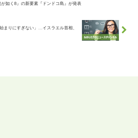
『龍が如く8』の新要素『ドンドコ島』が発表
は始まりにすぎない」…イスラエル首相、