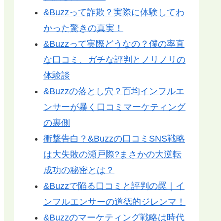
&Buzzって詐欺？実際に体験してわ
かった驚きの真実！
&Buzzって実際どうなの？僕の率直
な口コミ、ガチな評判とノリノリの
体験談
&Buzzの落とし穴？百均インフルエ
ンサーが暴く口コミマーケティング
の裏側
衝撃告白？&Buzzの口コミSNS戦略
は大失敗の瀬戸際?まさかの大逆転
成功の秘密とは？
&Buzzで陥る口コミと評判の罠｜イ
ンフルエンサーの道徳的ジレンマ！
&Buzzのマーケティング戦略は時代