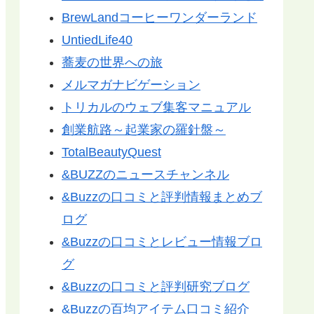
BrewLandコーヒーワンダーランド
UntiedLife40
蕎麦の世界への旅
メルマガナビゲーション
トリカルのウェブ集客マニュアル
創業航路～起業家の羅針盤～
TotalBeautyQuest
&BUZZのニュースチャンネル
&Buzzの口コミと評判情報まとめブ
ログ
&Buzzの口コミとレビュー情報ブロ
グ
&Buzzの口コミと評判研究ブログ
&Buzzの百均アイテム口コミ紹介