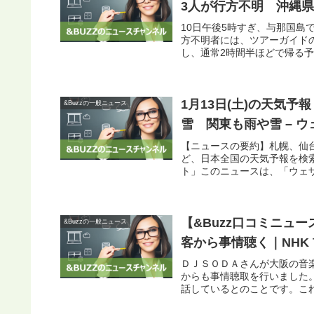
3人が行方不明 沖縄
10日午後5時すぎ、与那国島
方不明者には、ツアーガイド
し、通常2時間半ほどで帰る予
1月13日(土)の天気
&Buzzの一般ニュース
雪 関東も雨や雪 – 
【ニュースの要約】札幌、仙
ど、日本全国の天気予報を検
ト」このニュースは、「ウェザ
【&Buzz口コミニュ
&Buzzの一般ニュース
客から事情聴く｜NHK
ＤＪＳＯＤＡさんが大阪の音
からも事情聴取を行いました
話しているとのことです。これ