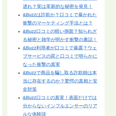
遅れ？実は革新的な秘密を発見！
&Buzzは詐欺か？口コミで暴かれた
衝撃のマーケティング手法とは？
&Buzz口コミの暗い側面？知られざ
る秘密と雑学が明かす衝撃の裏話！
&Buzz利用者が口コミで暴露？ウェ
ブサービスの罠と口コミで明らかに
なった衝撃の真実
&Buzzで商品を騙し取る詐欺師は本
当に存在するのか？驚愕の真相と安
全対策
&Buzz口コミの真実！表面だけでは
分からないインフルエンサーのリア
ルな体験談