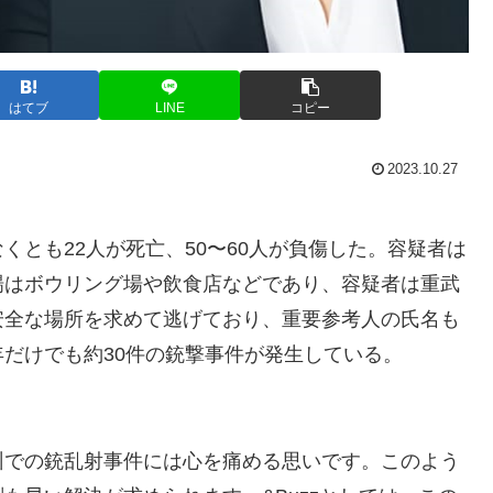
はてブ
LINE
コピー
2023.10.27
とも22人が死亡、50〜60人が負傷した。容疑者は
場はボウリング場や飲食店などであり、容疑者は重武
安全な場所を求めて逃げており、重要参考人の氏名も
だけでも約30件の銃撃事件が発生している。
州での銃乱射事件には心を痛める思いです。このよう