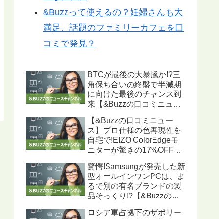
&Buzzって使えるの？妊婦さんも大
満足、話題のファミリーカフェを口
コミで発見？
BTCが最後の大暴騰か!?三
角保ち合いの終盤で半減期
に向けた最後のチャンス到
来【&Buzzの口コミニュー
ス】
【&Buzzの口コミニュー
ス】プロ仕様の色再現性を
自宅で!EIZO ColorEdgeモ
ニターが驚きの17%OFF、
ハードウェアキャリブレー
驚愕!Samsungが発売した新
ション機能搭載で写真・動
型オールインワンPCは、ま
画編集に最適
るで別の有名ブランドの製
品そっくり!?【&Buzzの口
コミニュース】
ロシア軍占拠下のザポリー