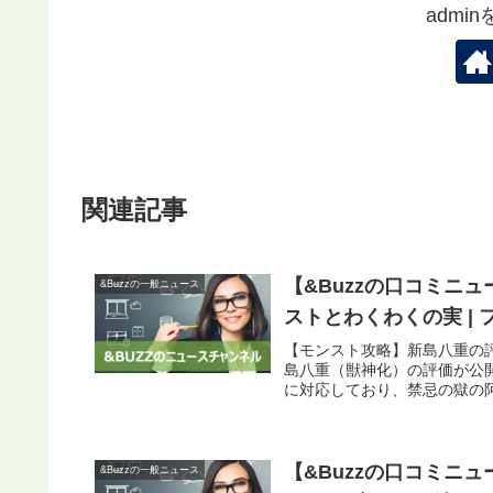
admi
関連記事
【&Buzzの口コミニ
&Buzzの一般ニュース
ストとわくわくの実 |
【モンスト攻略】新島八重の評
島八重（獣神化）の評価が公
に対応しており、禁忌の獄の阿
【&Buzzの口コミニ
&Buzzの一般ニュース