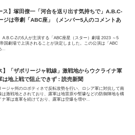
ース】塚田僚一「河合を送り出す気持ちで」A.B.C-
ージは帝劇「ABC座」（メンバー5人のコメントあ
、A.B.C-Zの5人が主演する「ABC座星（スター）劇場 2023 ～5
～」が東京・帝国劇場で上演されることが決定しました。この公演は「ABC
..
ース】「ザポリージャ戦線」激戦地からウクライナ軍
は地上戦で阻止できず : 読売新聞
リージャ州のロボティネで反転攻勢を行い、ロシア軍に対抗して南
線は激戦地とされており、露軍は地雷原や塹壕などの防御陣地を構
ナ軍は進軍を続けており、露軍は空爆を増や...