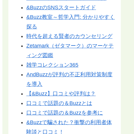
&BuzzのSNSスタートガイド
&Buzz教室～哲学入門: 分かりやすく
探る
時代を超える賢者のカウンセリング
Zetamark（ゼタマーク）のマーケテ
ィング図鑑
雑学コレクション365
AndBuzzが評判の不正利用対策制度
を導入
【&Buzz】口コミや評判は？
口コミで話題の＆Buzzとは
口コミで話題の＆Buzzを参考に
&Buzzで騙された？衝撃の利用者体
験談と口コミ！