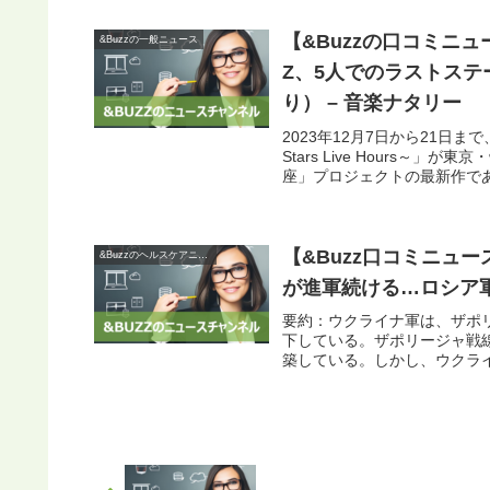
【&Buzzの口コミニュ
&Buzzの一般ニュース
Z、5人でのラストステ
り） – 音楽ナタリー
2023年12月7日から21日まで
Stars Live Hours
座」プロジェクトの最新作であ.
【&Buzz口コミニュ
&Buzzのヘルスケアニュース
が進軍続ける…ロシア軍
要約：ウクライナ軍は、ザポ
下している。ザポリージャ戦
築している。しかし、ウクライ