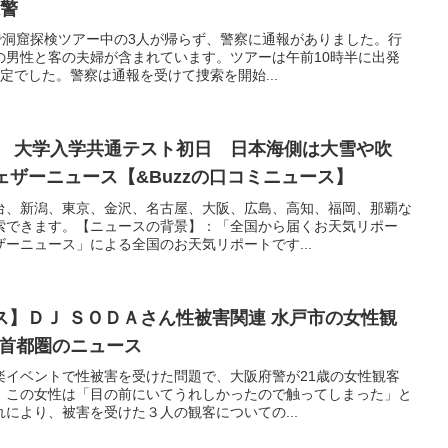
県警
で洞窟探検ツアー中の3人が帰らず、警察に通報がありました。行
の男性と客の夫婦が含まれています。ツアーは午前10時半に出発
定でした。警察は通報を受けて捜索を開始...
予報 大学入学共通テスト初日 日本海側は大雪や吹
ウェザーニュース【&Buzzの口コミニュース】
台、新潟、東京、金沢、名古屋、大阪、広島、高知、福岡、那覇な
索できます。【ニュースの背景】：「全国から届くお天気リポー
ーニュース」による全国のお天気リポートです...
ース】ＤＪ ＳＯＤＡさん性被害関連 水戸市の女性観
 首都圏のニュース
楽イベントで性被害を受けた問題で、大阪府警が21歳の女性観客
。この女性は「目の前にいてうれしかったので触ってしまった」と
により、被害を受けた３人の観客についての...