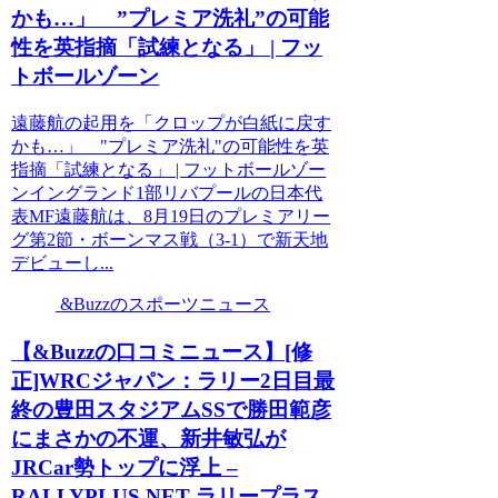
かも…」 ”プレミア洗礼”の可能
性を英指摘「試練となる」 | フッ
トボールゾーン
遠藤航の起用を「クロップが白紙に戻す
かも…」 "プレミア洗礼"の可能性を英
指摘「試練となる」 | フットボールゾー
ンイングランド1部リバプールの日本代
表MF遠藤航は、8月19日のプレミアリー
グ第2節・ボーンマス戦（3-1）で新天地
デビューし...
&Buzzのスポーツニュース
【&Buzzの口コミニュース】[修
正]WRCジャパン：ラリー2日目最
終の豊田スタジアムSSで勝田範彦
にまさかの不運、新井敏弘が
JRCar勢トップに浮上 –
RALLYPLUS.NET ラリープラス