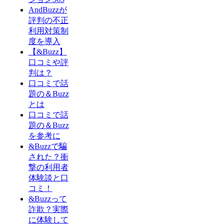
AndBuzzが
評判の不正
利用対策制
度を導入
【&Buzz】
口コミや評
判は？
口コミで話
題の＆Buzz
とは
口コミで話
題の＆Buzz
を参考に
&Buzzで騙
された？衝
撃の利用者
体験談と口
コミ！
&Buzzって
詐欺？実際
に体験して