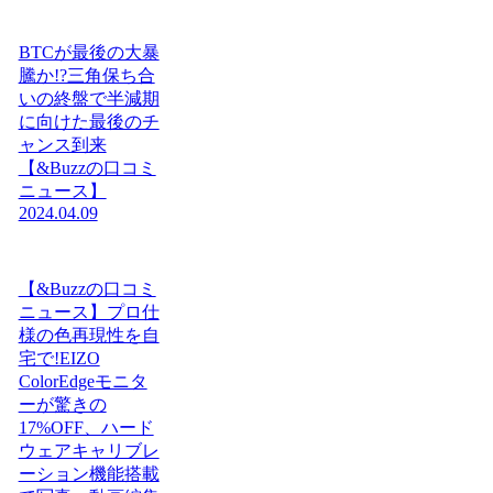
BTCが最後の大暴
騰か!?三角保ち合
いの終盤で半減期
に向けた最後のチ
ャンス到来
【&Buzzの口コミ
ニュース】
2024.04.09
【&Buzzの口コミ
ニュース】プロ仕
様の色再現性を自
宅で!EIZO
ColorEdgeモニタ
ーが驚きの
17%OFF、ハード
ウェアキャリブレ
ーション機能搭載