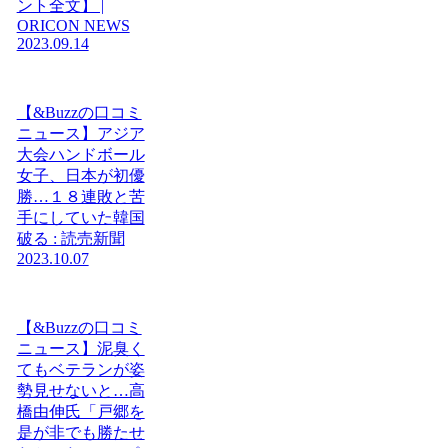
ント全文】 |
ORICON NEWS
2023.09.14
【&Buzzの口コミ
ニュース】アジア
大会ハンドボール
女子、日本が初優
勝…１８連敗と苦
手にしていた韓国
破る : 読売新聞
2023.10.07
【&Buzzの口コミ
ニュース】泥臭く
てもベテランが姿
勢見せないと…高
橋由伸氏「戸郷を
是が非でも勝たせ