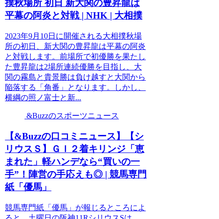
撲秋場所 初日 新大関の豊昇龍は
平幕の阿炎と対戦 | NHK | 大相撲
2023年9月10日に開催される大相撲秋場
所の初日、新大関の豊昇龍は平幕の阿炎
と対戦します。前場所で初優勝を果たし
た豊昇龍は2場所連続優勝を目指し、大
関の霧島と貴景勝は負け越すと大関から
陥落する「角番」となります。しかし、
横綱の照ノ富士と新...
&Buzzのスポーツニュース
【&Buzzの口コミニュース】【シ
リウスＳ】ＧＩ２着キリンジ「恵
まれた」軽ハンデなら“買いの一
手”！陣営の手応えも◎ | 競馬専門
紙「優馬」
競馬専門紙「優馬」が報じるところによ
ると、土曜日の阪神11RシリウスSは、