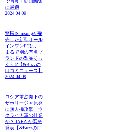
で写真・動画編集
に最適
2024.04.09
驚愕!Samsungが発
売した新型オール
インワンPCは、
まるで別の有名ブ
ランドの製品そっ
くり!?【&Buzzの
口コミニュース】
2024.04.09
ロシア軍占拠下の
ザポリージャ原発
に無人機攻撃、ウ
クライナ軍の仕業
か？ IAEA が緊急
発表【&Buzzの口