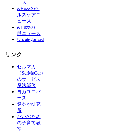
ース
&Buzzのヘ
ルスケアニ
ュース
&Buzzの一
般ニュース
Uncategorized
リンク
セルマカ
（SerMaCar）
のサービス
魔法絨毯
ヨガユニバ
ース
健やか研究
所
パパのため
の子育て教
室