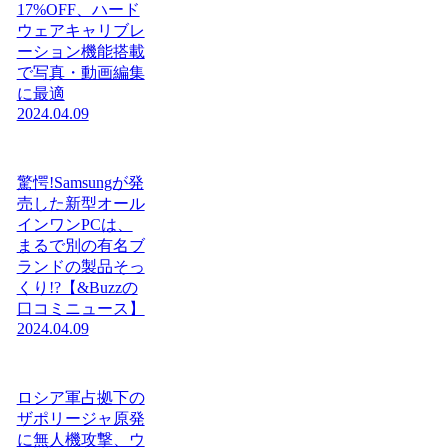
17%OFF、ハード
ウェアキャリブレ
ーション機能搭載
で写真・動画編集
に最適
2024.04.09
驚愕!Samsungが発
売した新型オール
インワンPCは、
まるで別の有名ブ
ランドの製品そっ
くり!?【&Buzzの
口コミニュース】
2024.04.09
ロシア軍占拠下の
ザポリージャ原発
に無人機攻撃、ウ