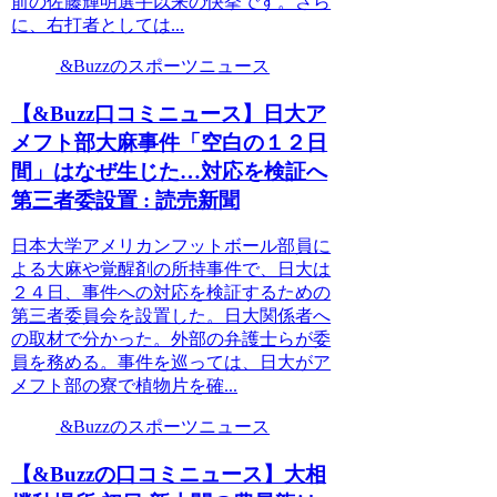
前の佐藤輝明選手以来の快挙です。さら
に、右打者としては...
&Buzzのスポーツニュース
【&Buzz口コミニュース】日大ア
メフト部大麻事件「空白の１２日
間」はなぜ生じた…対応を検証へ
第三者委設置 : 読売新聞
日本大学アメリカンフットボール部員に
よる大麻や覚醒剤の所持事件で、日大は
２４日、事件への対応を検証するための
第三者委員会を設置した。日大関係者へ
の取材で分かった。外部の弁護士らが委
員を務める。事件を巡っては、日大がア
メフト部の寮で植物片を確...
&Buzzのスポーツニュース
【&Buzzの口コミニュース】大相