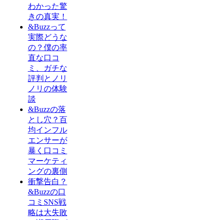
わかった驚
きの真実！
&Buzzって
実際どうな
の？僕の率
直な口コ
ミ、ガチな
評判とノリ
ノリの体験
談
&Buzzの落
とし穴？百
均インフル
エンサーが
暴く口コミ
マーケティ
ングの裏側
衝撃告白？
&Buzzの口
コミSNS戦
略は大失敗