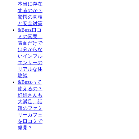
本当に存在
するのか？
驚愕の真相
と安全対策
&Buzz口コ
ミの真実！
表面だけで
は分からな
いインフル
エンサーの
リアルな体
験談
&Buzzって
使えるの？
妊婦さんも
大満足、話
題のファミ
リーカフェ
を口コミで
発見？