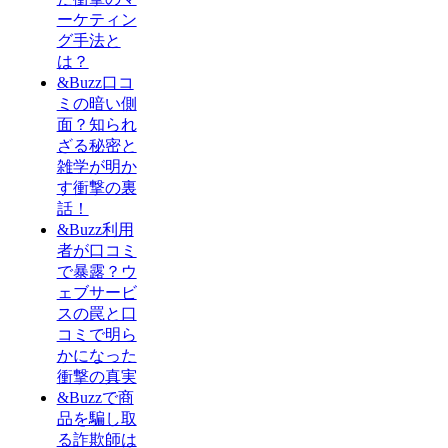
ーケティン
グ手法と
は？
&Buzz口コ
ミの暗い側
面？知られ
ざる秘密と
雑学が明か
す衝撃の裏
話！
&Buzz利用
者が口コミ
で暴露？ウ
ェブサービ
スの罠と口
コミで明ら
かになった
衝撃の真実
&Buzzで商
品を騙し取
る詐欺師は