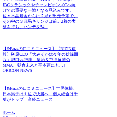
JBCクラシックやチャンピオンズCへ向
けての重要な一戦となる見込みです。
佐々木晶厩舎からは２頭が出走予定で、
その中の３歳馬キリンジは前走2着の実
績を持ち、ハンデを54...
【&Buzzの口コミニュース】【RIZIN速
報】榊原CEO「大みそかは今年の伏線回
収」堀口vs.神龍、皇治＆芦澤竜誠の
MMA、朝倉未来と平本蓮にも… |
ORICON NEWS
【&Buzzの口コミニュース】世界体操、
日本男子は１位で決勝へ 個人総合は千
葉がトップ – 産経ニュース
ホーム