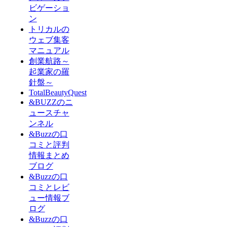
ビゲーショ
ン
トリカルの
ウェブ集客
マニュアル
創業航路～
起業家の羅
針盤～
TotalBeautyQuest
&BUZZのニ
ュースチャ
ンネル
&Buzzの口
コミと評判
情報まとめ
ブログ
&Buzzの口
コミとレビ
ュー情報ブ
ログ
&Buzzの口