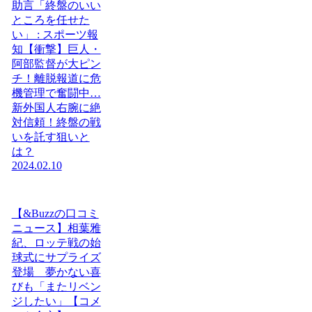
助言「終盤のいい
ところを任せた
い」 : スポーツ報
知【衝撃】巨人・
阿部監督が大ピン
チ！離脱報道に危
機管理で奮闘中…
新外国人右腕に絶
対信頼！終盤の戦
いを託す狙いと
は？
2024.02.10
【&Buzzの口コミ
ニュース】相葉雅
紀、ロッテ戦の始
球式にサプライズ
登場 夢かない喜
びも「またリベン
ジしたい」【コメ