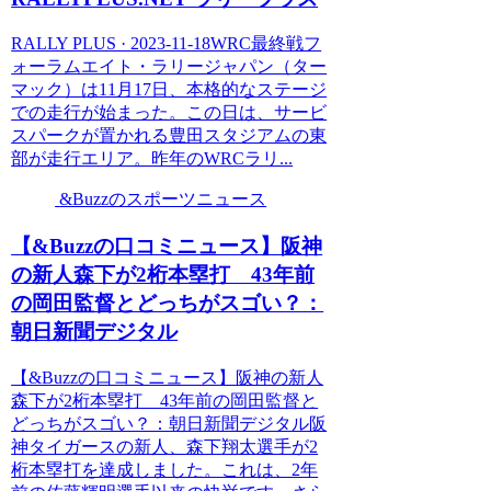
RALLY PLUS · 2023-11-18WRC最終戦フ
ォーラムエイト・ラリージャパン（ター
マック）は11月17日、本格的なステージ
での走行が始まった。この日は、サービ
スパークが置かれる豊田スタジアムの東
部が走行エリア。昨年のWRCラリ...
&Buzzのスポーツニュース
【&Buzzの口コミニュース】阪神
の新人森下が2桁本塁打 43年前
の岡田監督とどっちがスゴい？：
朝日新聞デジタル
【&Buzzの口コミニュース】阪神の新人
森下が2桁本塁打 43年前の岡田監督と
どっちがスゴい？：朝日新聞デジタル阪
神タイガースの新人、森下翔太選手が2
桁本塁打を達成しました。これは、2年