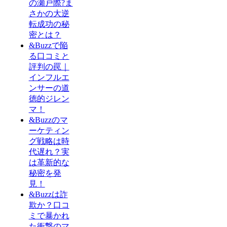
の瀬戸際?ま
さかの大逆
転成功の秘
密とは？
&Buzzで陥
る口コミと
評判の罠｜
インフルエ
ンサーの道
徳的ジレン
マ！
&Buzzのマ
ーケティン
グ戦略は時
代遅れ？実
は革新的な
秘密を発
見！
&Buzzは詐
欺か？口コ
ミで暴かれ
た衝撃のマ