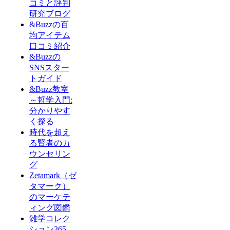
コミと評判
研究ブログ
&Buzzの百
均アイテム
口コミ紹介
&Buzzの
SNSスター
トガイド
&Buzz教室
～哲学入門:
分かりやす
く探る
時代を超え
る賢者のカ
ウンセリン
グ
Zetamark（ゼ
タマーク）
のマーケテ
ィング図鑑
雑学コレク
ション365