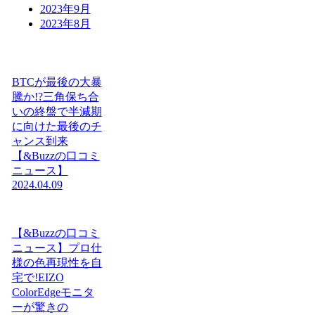
2023年9月
2023年8月
BTCが最後の大暴
騰か!?三角保ち合
いの終盤で半減期
に向けた最後のチ
ャンス到来
【&Buzzの口コミ
ニュース】
2024.04.09
【&Buzzの口コミ
ニュース】プロ仕
様の色再現性を自
宅で!EIZO
ColorEdgeモニタ
ーが驚きの