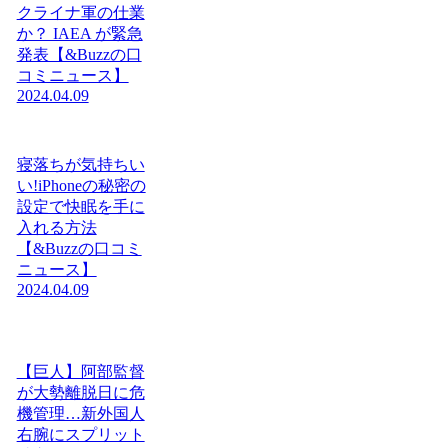
クライナ軍の仕業
か？ IAEA が緊急
発表【&Buzzの口
コミニュース】
2024.04.09
寝落ちが気持ちい
い!iPhoneの秘密の
設定で快眠を手に
入れる方法
【&Buzzの口コミ
ニュース】
2024.04.09
【巨人】阿部監督
が大勢離脱日に危
機管理…新外国人
右腕にスプリット