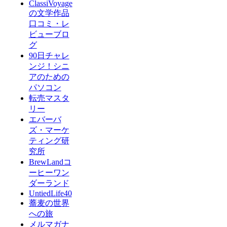
ClassiVoyage
の文学作品
口コミ・レ
ビューブロ
グ
90日チャレ
ンジ！シニ
アのための
パソコン
転売マスタ
リー
エバーバ
ズ・マーケ
ティング研
究所
BrewLandコ
ーヒーワン
ダーランド
UntiedLife40
蕎麦の世界
への旅
メルマガナ