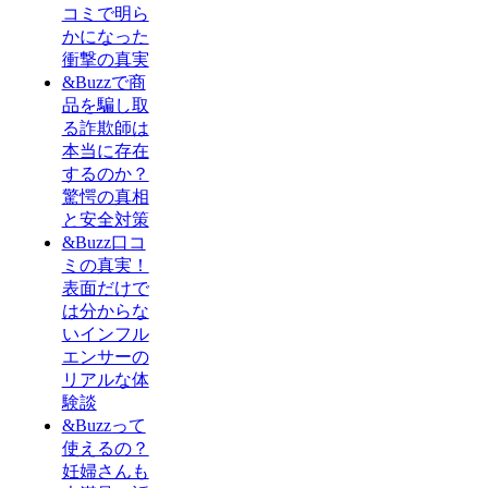
コミで明ら
かになった
衝撃の真実
&Buzzで商
品を騙し取
る詐欺師は
本当に存在
するのか？
驚愕の真相
と安全対策
&Buzz口コ
ミの真実！
表面だけで
は分からな
いインフル
エンサーの
リアルな体
験談
&Buzzって
使えるの？
妊婦さんも