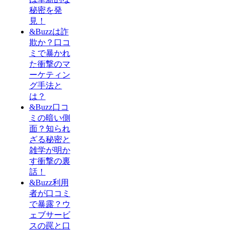
秘密を発
見！
&Buzzは詐
欺か？口コ
ミで暴かれ
た衝撃のマ
ーケティン
グ手法と
は？
&Buzz口コ
ミの暗い側
面？知られ
ざる秘密と
雑学が明か
す衝撃の裏
話！
&Buzz利用
者が口コミ
で暴露？ウ
ェブサービ
スの罠と口