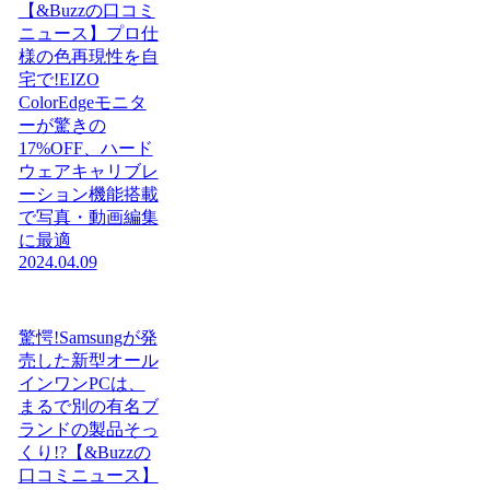
【&Buzzの口コミ
ニュース】プロ仕
様の色再現性を自
宅で!EIZO
ColorEdgeモニタ
ーが驚きの
17%OFF、ハード
ウェアキャリブレ
ーション機能搭載
で写真・動画編集
に最適
2024.04.09
驚愕!Samsungが発
売した新型オール
インワンPCは、
まるで別の有名ブ
ランドの製品そっ
くり!?【&Buzzの
口コミニュース】