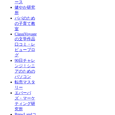
ース
健やか研究
所
パパのため
の子育て教
室
ClassiVoyage
の文学作品
口コミ・レ
ビューブロ
グ
90日チャレ
ンジ！シニ
アのための
パソコン
転売マスタ
リー
エバーバ
ズ・マーケ
ティング研
究所
BrewLandコ