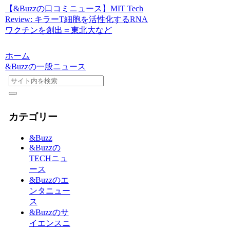
【&Buzzの口コミニュース】MIT Tech
Review: キラーT細胞を活性化するRNA
ワクチンを創出＝東北大など
ホーム
&Buzzの一般ニュース
カテゴリー
&Buzz
&Buzzの
TECHニュ
ース
&Buzzのエ
ンタニュー
ス
&Buzzのサ
イエンスニ