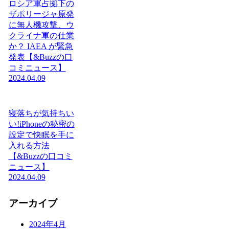
ロシア軍占拠下の
ザポリージャ原発
に無人機攻撃、ウ
クライナ軍の仕業
か？ IAEA が緊急
発表【&Buzzの口
コミニュース】
2024.04.09
寝落ちが気持ちい
い!iPhoneの秘密の
設定で快眠を手に
入れる方法
【&Buzzの口コミ
ニュース】
2024.04.09
アーカイブ
2024年4月