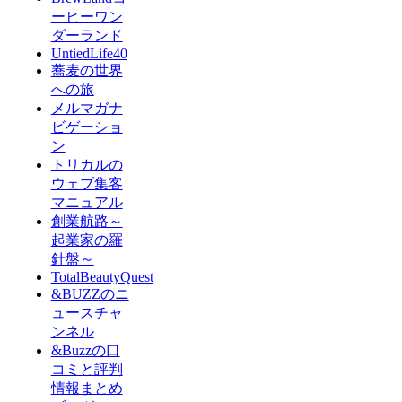
ーヒーワン
ダーランド
UntiedLife40
蕎麦の世界
への旅
メルマガナ
ビゲーショ
ン
トリカルの
ウェブ集客
マニュアル
創業航路～
起業家の羅
針盤～
TotalBeautyQuest
&BUZZのニ
ュースチャ
ンネル
&Buzzの口
コミと評判
情報まとめ