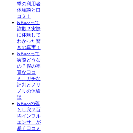
撃の利用者
体験談と口
コミ！
&Buzzって
詐欺？実際
に体験して
わかった驚
きの真実！
&Buzzって
実際どうな
の？僕の率
直な口コ
ミ、ガチな
評判とノリ
ノリの体験
談
&Buzzの落
とし穴？百
均インフル
エンサーが
暴く口コミ