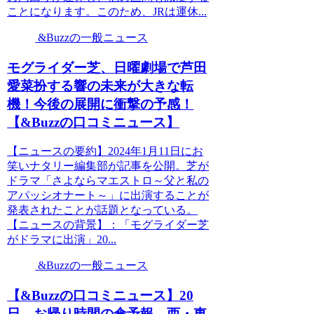
ことになります。このため、JRは運休...
&Buzzの一般ニュース
モグライダー芝、日曜劇場で芦田
愛菜扮する響の未来が大きな転
機！今後の展開に衝撃の予感！
【&Buzzの口コミニュース】
【ニュースの要約】2024年1月11日にお
笑いナタリー編集部が記事を公開。芝が
ドラマ「さよならマエストロ～父と私の
アパッシオナート～」に出演することが
発表されたことが話題となっている。
【ニュースの背景】：「モグライダー芝
がドラマに出演」20...
&Buzzの一般ニュース
【&Buzzの口コミニュース】20
日 お帰り時間の傘予報 西・東