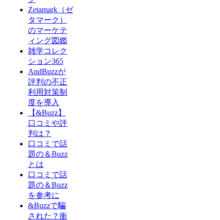
Zetamark（ゼ
タマーク）
のマーケテ
ィング図鑑
雑学コレク
ション365
AndBuzzが
評判の不正
利用対策制
度を導入
【&Buzz】
口コミや評
判は？
口コミで話
題の＆Buzz
とは
口コミで話
題の＆Buzz
を参考に
&Buzzで騙
された？衝