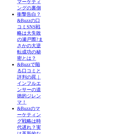
マーケティ
ングの裏側
衝撃告白？
&Buzzの口
コミSNS戦
略は大失敗
の瀬戸際?ま
さかの大逆
転成功の秘
密とは？
&Buzzで陥
る口コミと
評判の罠｜
インフルエ
ンサーの道
徳的ジレン
マ！
&Buzzのマ
ーケティン
グ戦略は時
代遅れ？実
は革新的な