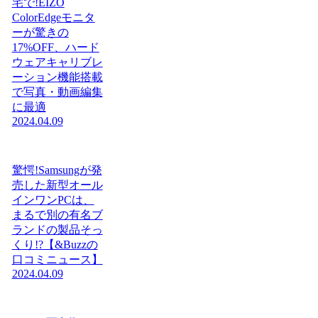
宅で!EIZO
ColorEdgeモニタ
ーが驚きの
17%OFF、ハード
ウェアキャリブレ
ーション機能搭載
で写真・動画編集
に最適
2024.04.09
驚愕!Samsungが発
売した新型オール
インワンPCは、
まるで別の有名ブ
ランドの製品そっ
くり!?【&Buzzの
口コミニュース】
2024.04.09