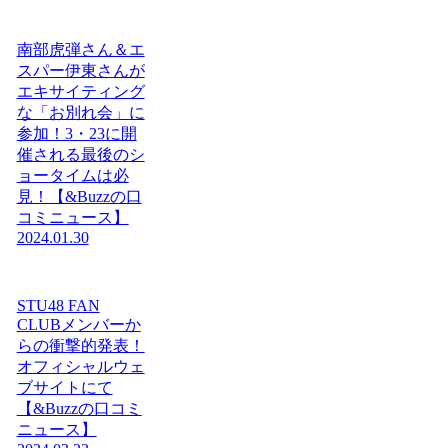
南部虎弾さん＆エ
スパー伊東さんが
エキサイティング
な「お別れ会」に
参加！3・23に開
催される最後のシ
ョータイムは必
見！【&Buzzの口
コミニュース】
2024.01.30
STU48 FAN
CLUBメンバーか
らの衝撃的発表！
オフィシャルウェ
ブサイトにて
【&Buzzの口コミ
ニュース】