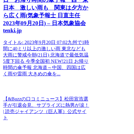
日本 激しい雨も 関東は夕方か
ら広く雨(気象予報士 日直主任
2023年09月20日) – 日本気象協会
tenki.jp
タイトル: 2023年9月20日 07:02九州で1時
間に40ミリ以上の激しい雨 東北なども
大雨に警戒今朝(21日) 北海道で最低気温
5度下回る 今季全国初 NEW!21日 お帰り
時間の傘予報 北海道～中国、四国は広
く雨や雷雨 大きめの傘を...
【&Buzzの口コミニュース】松田宣浩選
手が引退会見、サプライズに熱男が涙！
| 読売ジャイアンツ（巨人軍）公式サイ
ト