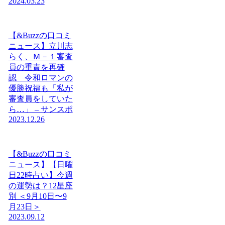
2024.03.23
【&Buzzの口コミ
ニュース】立川志
らく、Ｍ－１審査
員の重責を再確
認 令和ロマンの
優勝祝福も「私が
審査員をしていた
ら…」 – サンスポ
2023.12.26
【&Buzzの口コミ
ニュース】【日曜
日22時占い】今週
の運勢は？12星座
別 ＜9月10日〜9
月23日＞
2023.09.12