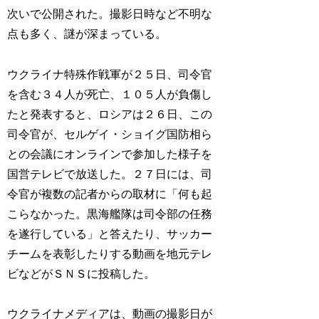
次いで公開された。撮影日時など不明な
点も多く、謎が深まっている。
ウクライナ特殊作戦軍が２５日、司令官
を含む３４人が死亡、１０５人が負傷し
たと発表すると、ロシアは２６日、この
司令官が、セルゲイ・ショイグ国防相ら
との会議にオンラインで参加した様子を
国営テレビで放送した。２７日には、司
令官が複数の記者からの取材に「何も起
こらなかった。黒海艦隊は司令部の任務
を遂行している」と答えたり、サッカー
チームを表彰したりする動画を地元テレ
ビなどがＳＮＳに投稿した。
ウクライナメディアは、動画の撮影日が