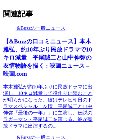
関連記事
&Buzzの一般ニュース
【&Buzzの口コミニュース】本木
雅弘、約10年ぶり民放ドラマで10
キロ減量 平尾誠二と山中伸弥の
友情物語を描く : 映画ニュース –
映画.com
本木雅弘が約10年ぶりに民放ドラマに出
演し、10キロ減量して役作りに臨むこと
が明らかになった。彼はテレビ朝日のド
ラマスペシャル「友情 平尾誠二と山中
伸弥『最後の一年』」に主演し、伝説の
ラガーマン・平尾誠二を演じる。彼が民
放ドラマに出演するの...
&Buzzの一般ニュース