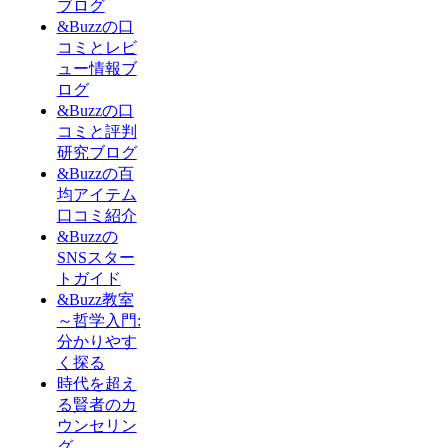
ブログ
&Buzzの口
コミとレビ
ュー情報ブ
ログ
&Buzzの口
コミと評判
研究ブログ
&Buzzの百
均アイテム
口コミ紹介
&Buzzの
SNSスター
トガイド
&Buzz教室
～哲学入門:
分かりやす
く探る
時代を超え
る賢者のカ
ウンセリン
グ