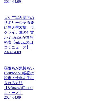
2024.04.09
ロシア軍占拠下の
ザポリージャ原発
に無人機攻撃、ウ
クライナ軍の仕業
か？ IAEA が緊急
発表【&Buzzの口
コミニュース】
2024.04.09
寝落ちが気持ちい
い!iPhoneの秘密の
設定で快眠を手に
入れる方法
【&Buzzの口コミ
ニュース】
2024.04.09