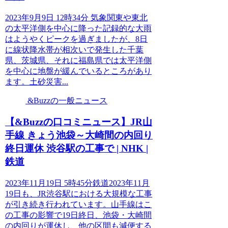
2023年9月9日 12時34分 気象関東や東北
の太平洋側を中心に降った記録的な大雨
はようやくピークを過ぎましたが、8日
に線状降水帯が相次いで発生した千葉
県、茨城県、それに福島県では太平洋側
を中心に地盤が緩んでいるところがあり
ます。土砂災害...
&Buzzの一般ニュース
【&Buzzの口コミニュース】JR山
手線 きょう池袋～大崎間の内回り
終日運休 渋谷駅の工事で | NHK |
鉄道
2023年11月19日 5時45分鉄道2023年11月
19日も、JR渋谷駅における大規模な工事
が引き続き行われています。山手線はこ
の工事の影響で19日終日、池袋・大崎間
の内回りが運休し、他の区間も減便する