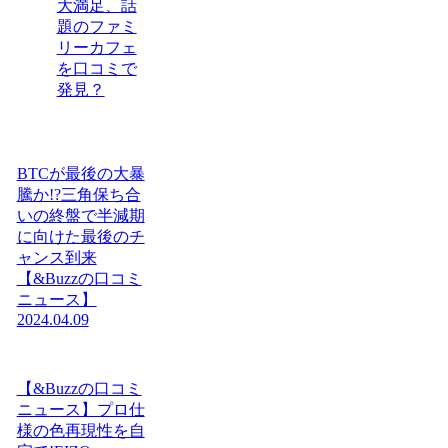
大満足、話
題のファミ
リーカフェ
を口コミで
発見？
BTCが最後の大暴
騰か!?三角保ち合
いの終盤で半減期
に向けた最後のチ
ャンス到来
【&Buzzの口コミ
ニュース】
2024.04.09
【&Buzzの口コミ
ニュース】プロ仕
様の色再現性を自