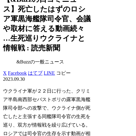
ス】死亡したはずのロシ
ア軍黒海艦隊司令官、会議
や取材に答える動画続々
…生死巡りウクライナと
情報戦 : 読売新聞
&Buzzの一般ニュース
X
Facebook
はてブ
LINE
コピー
2023.09.30
ウクライナ軍が２２日に行った、クリミ
ア半島南西部セバストポリの露軍黒海艦
隊司令部への攻撃で、ウクライナ側が死
亡したと主張する同艦隊司令官の生死を
巡り、双方が情報戦を繰り広げている。
ロシアでは司令官の生存を示す動画が相