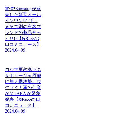
驚愕!Samsungが発
売した新型オール
インワンPCは、
まるで別の有名ブ
ランドの製品そっ
くり!?【&Buzzの
口コミニュース】
2024.04.09
ロシア軍占拠下の
ザポリージャ原発
に無人機攻撃、ウ
クライナ軍の仕業
か？ IAEA が緊急
発表【&Buzzの口
コミニュース】
2024.04.09