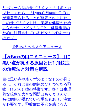
リポソーム型のサプリメント「リポ・カ
プセル」から、「Lypo-C Vitamin C+D」
が新発売されることが発表されました。
このサプリメントは、美容や健康のため
に欠かせないビタミンCと、健康維持の
ために注目されているビタミンDを一つ
のカプ...
&Buzzのヘルスケアニュース
【&Buzzの口コミニュース】目に
黒い点が見える原因とは? 飛蚊症
の治療法と対策を解説
目に黒い点や糸くずのようなものが見え
る……それは目の病気のひとつである飛
蚊（ひぶん）症の特徴です。多くは生理
的な現象で大きな問題はありませんが、
時に病気が隠れている場合もあり、注意
が必要です。飛蚊症に不安を感じる人