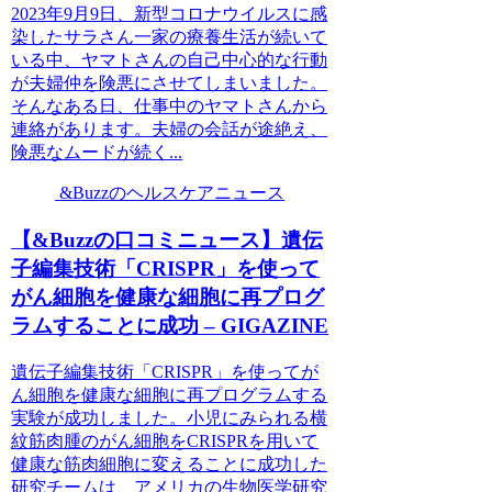
2023年9月9日、新型コロナウイルスに感
染したサラさん一家の療養生活が続いて
いる中、ヤマトさんの自己中心的な行動
が夫婦仲を険悪にさせてしまいました。
そんなある日、仕事中のヤマトさんから
連絡があります。夫婦の会話が途絶え、
険悪なムードが続く...
&Buzzのヘルスケアニュース
【&Buzzの口コミニュース】遺伝
子編集技術「CRISPR」を使って
がん細胞を健康な細胞に再プログ
ラムすることに成功 – GIGAZINE
遺伝子編集技術「CRISPR」を使ってが
ん細胞を健康な細胞に再プログラムする
実験が成功しました。小児にみられる横
紋筋肉腫のがん細胞をCRISPRを用いて
健康な筋肉細胞に変えることに成功した
研究チームは、アメリカの生物医学研究