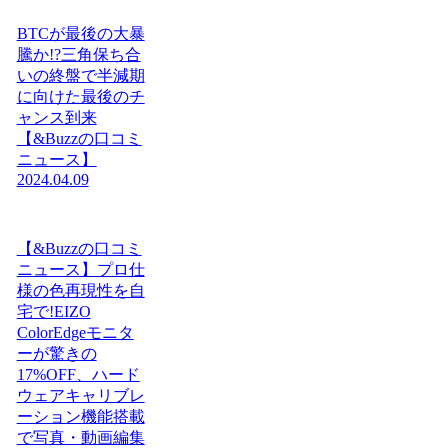
BTCが最後の大暴
騰か!?三角保ち合
いの終盤で半減期
に向けた最後のチ
ャンス到来
【&Buzzの口コミ
ニュース】
2024.04.09
【&Buzzの口コミ
ニュース】プロ仕
様の色再現性を自
宅で!EIZO
ColorEdgeモニタ
ーが驚きの
17%OFF、ハード
ウェアキャリブレ
ーション機能搭載
で写真・動画編集