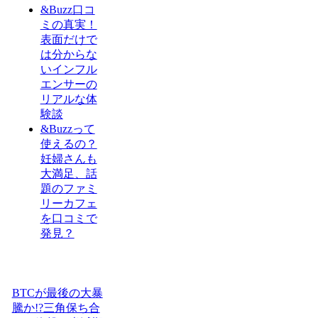
&Buzz口コ
ミの真実！
表面だけで
は分からな
いインフル
エンサーの
リアルな体
験談
&Buzzって
使えるの？
妊婦さんも
大満足、話
題のファミ
リーカフェ
を口コミで
発見？
BTCが最後の大暴
騰か!?三角保ち合