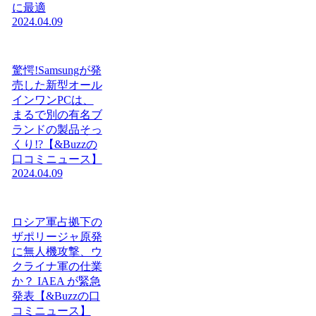
に最適
2024.04.09
驚愕!Samsungが発
売した新型オール
インワンPCは、
まるで別の有名ブ
ランドの製品そっ
くり!?【&Buzzの
口コミニュース】
2024.04.09
ロシア軍占拠下の
ザポリージャ原発
に無人機攻撃、ウ
クライナ軍の仕業
か？ IAEA が緊急
発表【&Buzzの口
コミニュース】