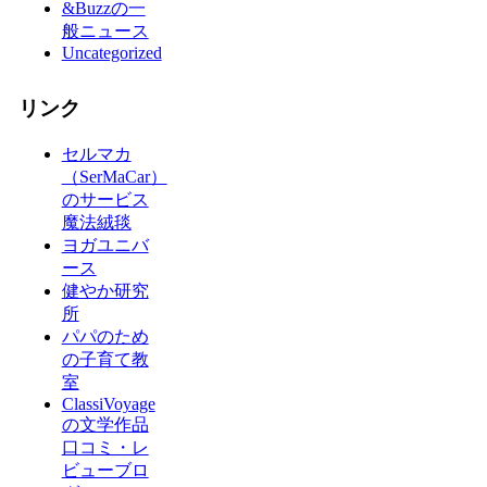
&Buzzの一
般ニュース
Uncategorized
リンク
セルマカ
（SerMaCar）
のサービス
魔法絨毯
ヨガユニバ
ース
健やか研究
所
パパのため
の子育て教
室
ClassiVoyage
の文学作品
口コミ・レ
ビューブロ