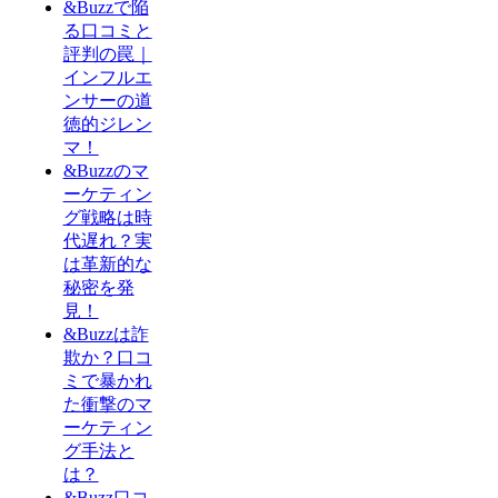
&Buzzで陥
る口コミと
評判の罠｜
インフルエ
ンサーの道
徳的ジレン
マ！
&Buzzのマ
ーケティン
グ戦略は時
代遅れ？実
は革新的な
秘密を発
見！
&Buzzは詐
欺か？口コ
ミで暴かれ
た衝撃のマ
ーケティン
グ手法と
は？
&Buzz口コ