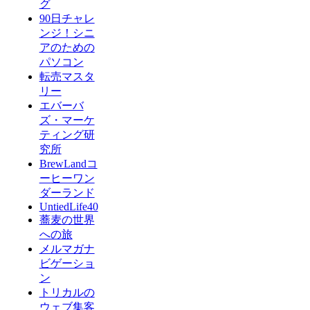
グ
90日チャレ
ンジ！シニ
アのための
パソコン
転売マスタ
リー
エバーバ
ズ・マーケ
ティング研
究所
BrewLandコ
ーヒーワン
ダーランド
UntiedLife40
蕎麦の世界
への旅
メルマガナ
ビゲーショ
ン
トリカルの
ウェブ集客