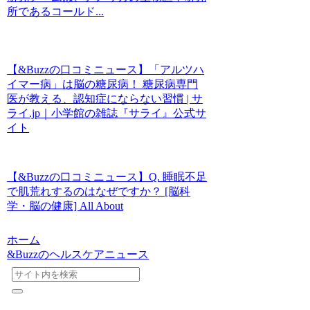
所であるコールド...
【&Buzzの口コミニュース】「アルツハ
イマー病」は脳の糖尿病！ 糖尿病専門
医が教える、認知症にならない習慣 | サ
ライ.jp｜小学館の雑誌『サライ』公式サ
イト
【&Buzzの口コミニュース】Q. 睡眠不足
で肌荒れするのはなぜですか？ [脳科
学・脳の健康] All About
ホーム
&Buzzのヘルスケアニュース