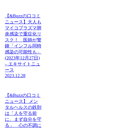
【&Buzzの口コミ
ニュース】大人も
マイコプラズマ肺
炎感染で重症化リ
スク！ 医師が警
鐘「インフル同時
感染の可能性も」
(2023年12月27日)
– エキサイトニュ
ース
2023.12.28
【&Buzzの口コミ
ニュース】 メン
タルヘルスの鉄則
は「人を守る前
に、まず自分を守
る」 心の不調に