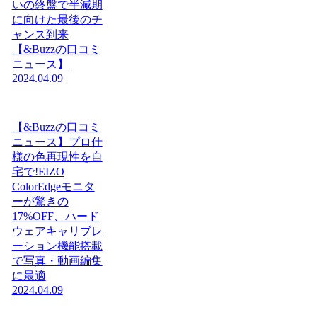
いの終盤で半減期
に向けた最後のチ
ャンス到来
【&Buzzの口コミ
ニュース】
2024.04.09
【&Buzzの口コミ
ニュース】プロ仕
様の色再現性を自
宅で!EIZO
ColorEdgeモニタ
ーが驚きの
17%OFF、ハード
ウェアキャリブレ
ーション機能搭載
で写真・動画編集
に最適
2024.04.09