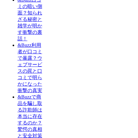
ミの暗い側
面？知られ
ざる秘密と
雑学が明か
す衝撃の裏
話！
&Buzz利用
者が口コミ
で暴露？ウ
ェブサービ
スの罠と口
コミで明ら
かになった
衝撃の真実
&Buzzで商
品を騙し取
る詐欺師は
本当に存在
するのか？
驚愕の真相
と安全対策