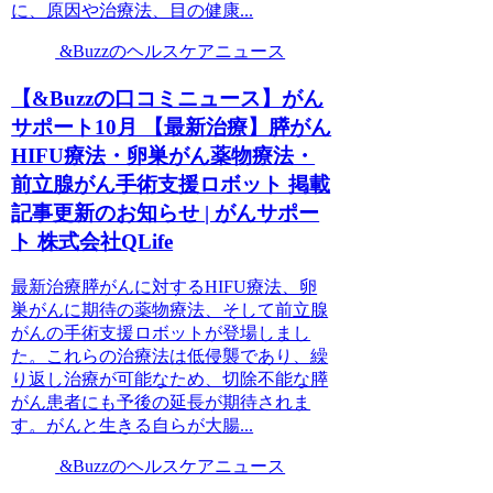
に、原因や治療法、目の健康...
&Buzzのヘルスケアニュース
【&Buzzの口コミニュース】がん
サポート10月 【最新治療】膵がん
HIFU療法・卵巣がん薬物療法・
前立腺がん手術支援ロボット 掲載
記事更新のお知らせ | がんサポー
ト 株式会社QLife
最新治療膵がんに対するHIFU療法、卵
巣がんに期待の薬物療法、そして前立腺
がんの手術支援ロボットが登場しまし
た。これらの治療法は低侵襲であり、繰
り返し治療が可能なため、切除不能な膵
がん患者にも予後の延長が期待されま
す。がんと生きる自らが大腸...
&Buzzのヘルスケアニュース