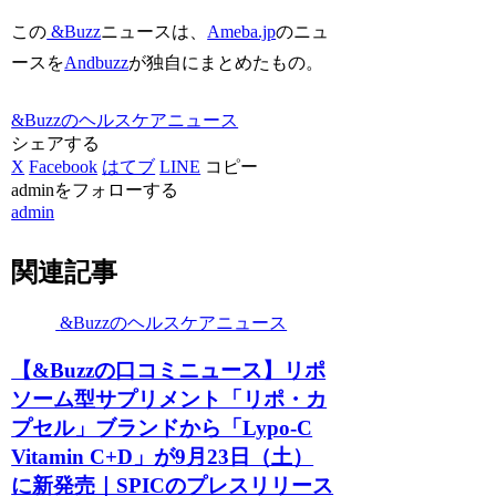
この
&Buzz
ニュースは、
Ameba.jp
のニュ
ースを
Andbuzz
が独自にまとめたもの。
&Buzzのヘルスケアニュース
シェアする
X
Facebook
はてブ
LINE
コピー
adminをフォローする
admin
関連記事
&Buzzのヘルスケアニュース
【&Buzzの口コミニュース】リポ
ソーム型サプリメント「リポ・カ
プセル」ブランドから「Lypo-C
Vitamin C+D」が9月23日（土）
に新発売｜SPICのプレスリリース