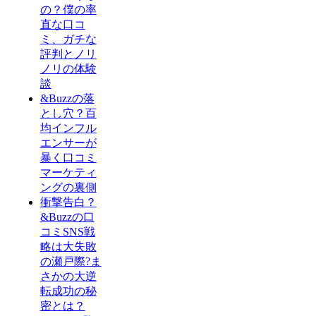
の？僕の率
直な口コ
ミ、ガチな
評判とノリ
ノリの体験
談
&Buzzの落
とし穴？百
均インフル
エンサーが
暴く口コミ
マーケティ
ングの裏側
衝撃告白？
&Buzzの口
コミSNS戦
略は大失敗
の瀬戸際?ま
さかの大逆
転成功の秘
密とは？