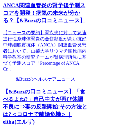
ANCA関連血管炎の腎予後予測ス
コアを開発！病気の未来が分か
る？【&Buzzの口コミニュース】
【ニュースの要約】腎疾患に対して急速
進行性糸球体腎炎の合併頻度が高い抗好
中球細胞質抗体（ANCA）関連血管炎患
者において、山梨大学リウマチ膠原病内
科学教室の研究チームが腎病理所見に基
づく予測スコア「Percentage of ANCA
Cr...
&Buzzのヘルスケアニュース
【&Buzzの口コミニュース】「食
べるよね?」自己中夫が再び体調
不良に⇒妻の反撃開始!その方法と
は?＜コロナで離婚危機＞｜
eltha(エルザ)