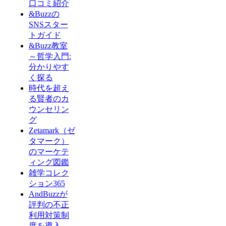
口コミ紹介
&Buzzの
SNSスター
トガイド
&Buzz教室
～哲学入門:
分かりやす
く探る
時代を超え
る賢者のカ
ウンセリン
グ
Zetamark（ゼ
タマーク）
のマーケテ
ィング図鑑
雑学コレク
ション365
AndBuzzが
評判の不正
利用対策制
度を導入