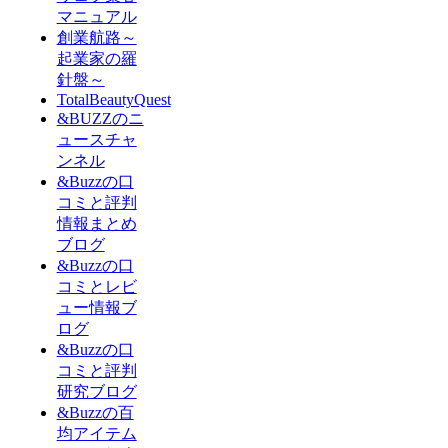
マニュアル
創業航路～
起業家の羅
針盤～
TotalBeautyQuest
&BUZZのニ
ュースチャ
ンネル
&Buzzの口
コミと評判
情報まとめ
ブログ
&Buzzの口
コミとレビ
ュー情報ブ
ログ
&Buzzの口
コミと評判
研究ブログ
&Buzzの百
均アイテム