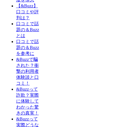
【&Buzz】
口コミや評
判は？
口コミで話
題の＆Buzz
とは
口コミで話
題の＆Buzz
を参考に
&Buzzで騙
された？衝
撃の利用者
体験談と口
コミ！
&Buzzって
詐欺？実際
に体験して
わかった驚
きの真実！
&Buzzって
実際どうな