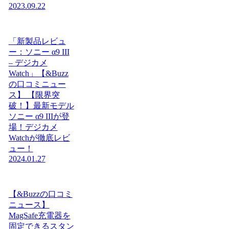
2023.09.22
「新製品レビュ
ー：ソニー α9 III
– デジカメ
Watch」【&Buzz
の口コミニュー
ス】 【限界突
破！】最新モデル
ソニー α9 IIIが登
場！デジカメ
Watchが徹底レビ
ュー！
2024.01.27
【&Buzzの口コミ
ニュース】
MagSafe充電器を
固定できるスタン