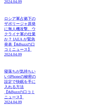
2024.04.09
ロシア軍占拠下の
ザポリージャ原発
に無人機攻撃、ウ
クライナ軍の仕業
か？ IAEA が緊急
発表【&Buzzの口
コミニュース】
2024.04.09
寝落ちが気持ちい
い!iPhoneの秘密の
設定で快眠を手に
入れる方法
【&Buzzの口コミ
ニュース】
2024.04.09