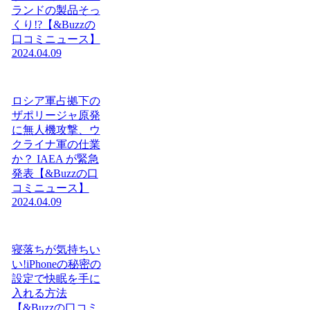
ランドの製品そっ
くり!?【&Buzzの
口コミニュース】
2024.04.09
ロシア軍占拠下の
ザポリージャ原発
に無人機攻撃、ウ
クライナ軍の仕業
か？ IAEA が緊急
発表【&Buzzの口
コミニュース】
2024.04.09
寝落ちが気持ちい
い!iPhoneの秘密の
設定で快眠を手に
入れる方法
【&Buzzの口コミ