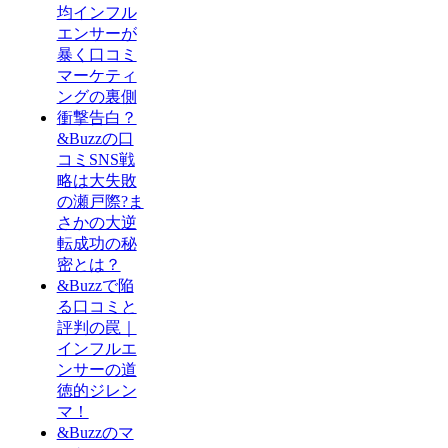
均インフル
エンサーが
暴く口コミ
マーケティ
ングの裏側
衝撃告白？
&Buzzの口
コミSNS戦
略は大失敗
の瀬戸際?ま
さかの大逆
転成功の秘
密とは？
&Buzzで陥
る口コミと
評判の罠｜
インフルエ
ンサーの道
徳的ジレン
マ！
&Buzzのマ