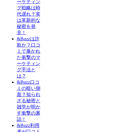
ーケティン
グ戦略は時
代遅れ？実
は革新的な
秘密を発
見！
&Buzzは詐
欺か？口コ
ミで暴かれ
た衝撃のマ
ーケティン
グ手法と
は？
&Buzz口コ
ミの暗い側
面？知られ
ざる秘密と
雑学が明か
す衝撃の裏
話！
&Buzz利用
者が口コミ