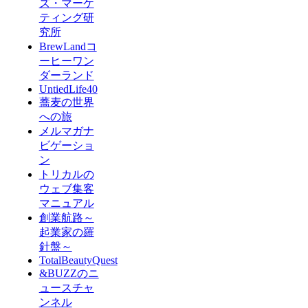
ズ・マーケ
ティング研
究所
BrewLandコ
ーヒーワン
ダーランド
UntiedLife40
蕎麦の世界
への旅
メルマガナ
ビゲーショ
ン
トリカルの
ウェブ集客
マニュアル
創業航路～
起業家の羅
針盤～
TotalBeautyQuest
&BUZZのニ
ュースチャ
ンネル