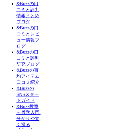
&Buzzの口
コミと評判
情報まとめ
ブログ
&Buzzの口
コミとレビ
ュー情報ブ
ログ
&Buzzの口
コミと評判
研究ブログ
&Buzzの百
均アイテム
口コミ紹介
&Buzzの
SNSスター
トガイド
&Buzz教室
～哲学入門:
分かりやす
く探る