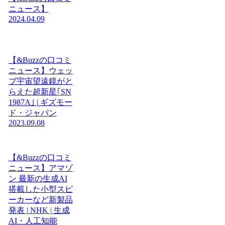
ニュース】
2024.04.09
【&Buzzの口コミ
ニュース】ウェッ
ブ宇宙望遠鏡がと
らえた超新星｢SN
1987A｣ | ギズモー
ド・ジャパン
2023.09.08
【&Buzzの口コミ
ニュース】アマゾ
ン 最新の生成AI
搭載した小型スピ
ーカーなど新製品
発表 | NHK | 生成
AI・人工知能