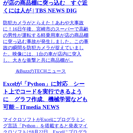
が店の商品棚に突っ込む すぐ近
くには人が | TBS NEWS DIG
防犯カメラがとらえた！あわや大事故
に！16日午後、宮崎市のスーパーで高齢
の男性が運転する軽乗用車が店の商品棚
に突っ込む事故が発生しました。この事
故の瞬間を防犯カメラが捉えていまし
た。映像には、1台の車が店内に突入
し、大きな衝撃と共に商品棚が...
&BuzzのTECHニュース
Excelが「Python」に対応 シー
ト上でコードを実行できるよう
に グラフ作成、機械学習なども
可能 – ITmedia NEWS
マイクロソフトがExcelにプログラミン
グ言語「Python」を搭載すると発表マイ
クロソフトは8月22日、Excelにプログラ