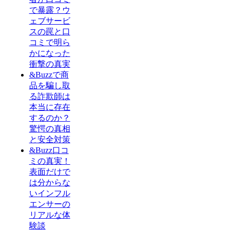
で暴露？ウ
ェブサービ
スの罠と口
コミで明ら
かになった
衝撃の真実
&Buzzで商
品を騙し取
る詐欺師は
本当に存在
するのか？
驚愕の真相
と安全対策
&Buzz口コ
ミの真実！
表面だけで
は分からな
いインフル
エンサーの
リアルな体
験談