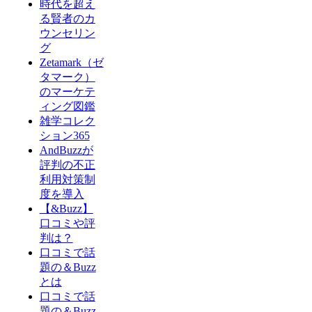
時代を超え
る賢者のカ
ウンセリン
グ
Zetamark（ゼ
タマーク）
のマーケテ
ィング図鑑
雑学コレク
ション365
AndBuzzが
評判の不正
利用対策制
度を導入
【&Buzz】
口コミや評
判は？
口コミで話
題の＆Buzz
とは
口コミで話
題の＆Buzz