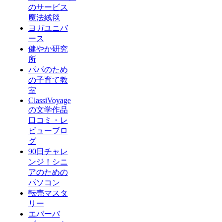
のサービス
魔法絨毯
ヨガユニバ
ース
健やか研究
所
パパのため
の子育て教
室
ClassiVoyage
の文学作品
口コミ・レ
ビューブロ
グ
90日チャレ
ンジ！シニ
アのための
パソコン
転売マスタ
リー
エバーバ