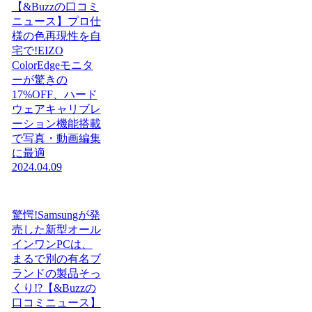
【&Buzzの口コミ
ニュース】プロ仕
様の色再現性を自
宅で!EIZO
ColorEdgeモニタ
ーが驚きの
17%OFF、ハード
ウェアキャリブレ
ーション機能搭載
で写真・動画編集
に最適
2024.04.09
驚愕!Samsungが発
売した新型オール
インワンPCは、
まるで別の有名ブ
ランドの製品そっ
くり!?【&Buzzの
口コミニュース】