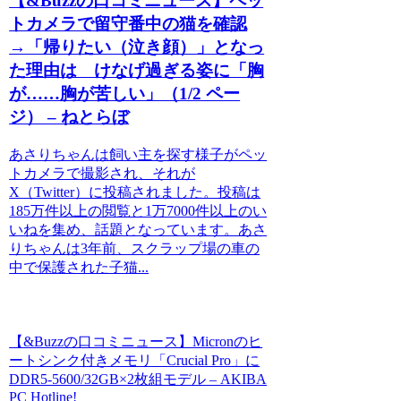
【&Buzzの口コミニュース】ペッ
トカメラで留守番中の猫を確認
→「帰りたい（泣き顔）」となっ
た理由は けなげ過ぎる姿に「胸
が……胸が苦しい」（1/2 ペー
ジ） – ねとらぼ
あさりちゃんは飼い主を探す様子がペッ
トカメラで撮影され、それが
X（Twitter）に投稿されました。投稿は
185万件以上の閲覧と1万7000件以上のい
いねを集め、話題となっています。あさ
りちゃんは3年前、スクラップ場の車の
中で保護された子猫...
【&Buzzの口コミニュース】Micronのヒ
ートシンク付きメモリ「Crucial Pro」に
DDR5-5600/32GB×2枚組モデル – AKIBA
PC Hotline!