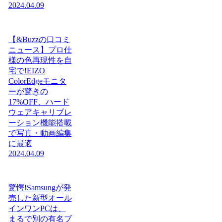
2024.04.09
【&Buzzの口コミ
ニュース】プロ仕
様の色再現性を自
宅で!EIZO
ColorEdgeモニタ
ーが驚きの
17%OFF、ハード
ウェアキャリブレ
ーション機能搭載
で写真・動画編集
に最適
2024.04.09
驚愕!Samsungが発
売した新型オール
インワンPCは、
まるで別の有名ブ