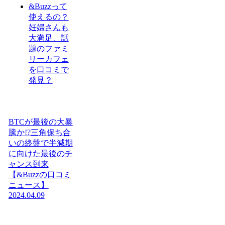
&Buzzって
使えるの？
妊婦さんも
大満足、話
題のファミ
リーカフェ
を口コミで
発見？
BTCが最後の大暴
騰か!?三角保ち合
いの終盤で半減期
に向けた最後のチ
ャンス到来
【&Buzzの口コミ
ニュース】
2024.04.09