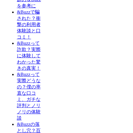
を参考に
&Buzzで騙
された？衝
撃の利用者
体験談と口
コミ！
&Buzzって
詐欺？実際
に体験して
わかった驚
きの真実！
&Buzzって
実際どうな
の？僕の率
直な口コ
ミ、ガチな
評判とノリ
ノリの体験
談
&Buzzの落
とし穴？百