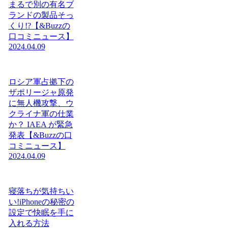
まるで別の有名ブ
ランドの製品そっ
くり!?【&Buzzの
口コミニュース】
2024.04.09
ロシア軍占拠下の
ザポリージャ原発
に無人機攻撃、ウ
クライナ軍の仕業
か？ IAEA が緊急
発表【&Buzzの口
コミニュース】
2024.04.09
寝落ちが気持ちい
い!iPhoneの秘密の
設定で快眠を手に
入れる方法