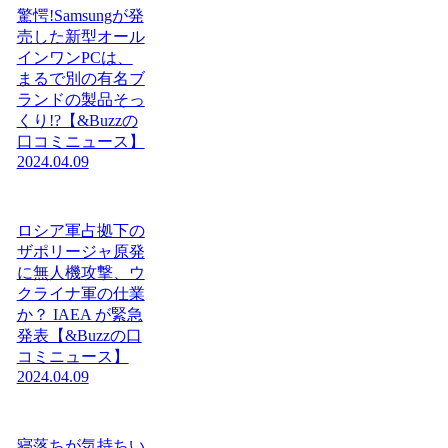
驚愕!Samsungが発
売した新型オール
インワンPCは、
まるで別の有名ブ
ランドの製品そっ
くり!?【&Buzzの
口コミニュース】
2024.04.09
ロシア軍占拠下の
ザポリージャ原発
に無人機攻撃、ウ
クライナ軍の仕業
か？ IAEA が緊急
発表【&Buzzの口
コミニュース】
2024.04.09
寝落ちが気持ちい