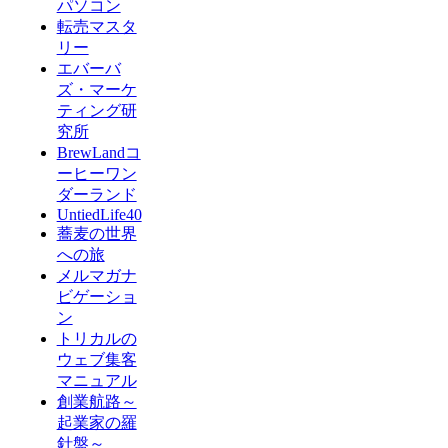
パソコン
転売マスタ
リー
エバーバ
ズ・マーケ
ティング研
究所
BrewLandコ
ーヒーワン
ダーランド
UntiedLife40
蕎麦の世界
への旅
メルマガナ
ビゲーショ
ン
トリカルの
ウェブ集客
マニュアル
創業航路～
起業家の羅
針盤～