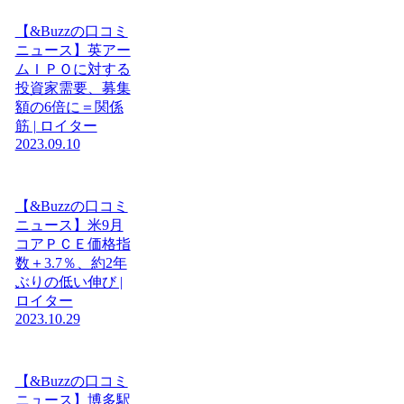
【&Buzzの口コミ
ニュース】英アー
ムＩＰＯに対する
投資家需要、募集
額の6倍に＝関係
筋 | ロイター
2023.09.10
【&Buzzの口コミ
ニュース】米9月
コアＰＣＥ価格指
数＋3.7％、約2年
ぶりの低い伸び |
ロイター
2023.10.29
【&Buzzの口コミ
ニュース】博多駅