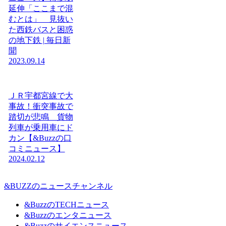
延伸「ここまで混
むとは」 見抜い
た西鉄バスと困惑
の地下鉄 | 毎日新
聞
2023.09.14
ＪＲ宇都宮線で大
事故！衝突事故で
踏切が悲鳴 貨物
列車が乗用車にド
カン【&Buzzの口
コミニュース】
2024.02.12
&BUZZのニュースチャンネル
&BuzzのTECHニュース
&Buzzのエンタニュース
&Buzzのサイエンスニュース