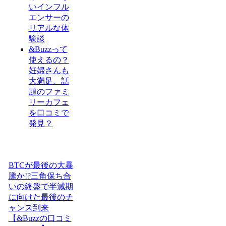
いインフル
エンサーの
リアルな体
験談
&Buzzって
使えるの？
妊婦さんも
大満足、話
題のファミ
リーカフェ
を口コミで
発見？
BTCが最後の大暴
騰か!?三角保ち合
いの終盤で半減期
に向けた最後のチ
ャンス到来
【&Buzzの口コミ