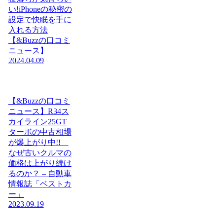
い!iPhoneの秘密の
設定で快眠を手に
入れる方法
【&Buzzの口コミ
ニュース】
2024.04.09
【&Buzzの口コミ
ニュース】R34ス
カイライン25GT
ターボの中古相場
が爆上がり中!!
なぜ古いクルマの
価格は上がり続け
るのか？ – 自動車
情報誌「ベストカ
ー」
2023.09.19