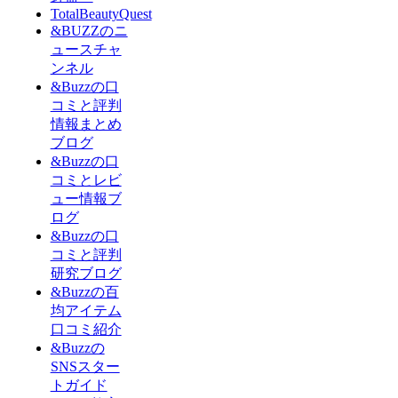
TotalBeautyQuest
&BUZZのニ
ュースチャ
ンネル
&Buzzの口
コミと評判
情報まとめ
ブログ
&Buzzの口
コミとレビ
ュー情報ブ
ログ
&Buzzの口
コミと評判
研究ブログ
&Buzzの百
均アイテム
口コミ紹介
&Buzzの
SNSスター
トガイド