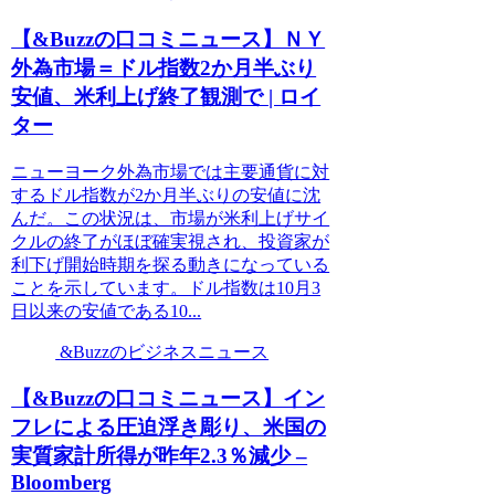
【&Buzzの口コミニュース】ＮＹ
外為市場＝ドル指数2か月半ぶり
安値、米利上げ終了観測で | ロイ
ター
ニューヨーク外為市場では主要通貨に対
するドル指数が2か月半ぶりの安値に沈
んだ。この状況は、市場が米利上げサイ
クルの終了がほぼ確実視され、投資家が
利下げ開始時期を探る動きになっている
ことを示しています。ドル指数は10月3
日以来の安値である10...
&Buzzのビジネスニュース
【&Buzzの口コミニュース】イン
フレによる圧迫浮き彫り、米国の
実質家計所得が昨年2.3％減少 –
Bloomberg