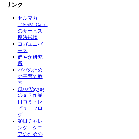
リンク
セルマカ
（SerMaCar）
のサービス
魔法絨毯
ヨガユニバ
ース
健やか研究
所
パパのため
の子育て教
室
ClassiVoyage
の文学作品
口コミ・レ
ビューブロ
グ
90日チャレ
ンジ！シニ
アのための