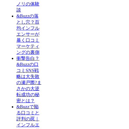
ノリの体験
談
&Buzzの落
とし穴？百
均インフル
エンサーが
暴く口コミ
マーケティ
ングの裏側
衝撃告白？
&Buzzの口
コミSNS戦
略は大失敗
の瀬戸際?ま
さかの大逆
転成功の秘
密とは？
&Buzzで陥
る口コミと
評判の罠｜
インフルエ