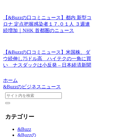
【&Buzzの口コミニュース】都内 新型コ
ロナ 定点把握感染者１７.０１人 ３週連
続増加｜NHK 首都圏のニュース
【&Buzzの口コミニュース】米国株、ダ
ウ続伸し75ドル高 ハイテクの一角に買
い ナスダックは小反発 – 日本経済新聞
ホーム
&Buzzのビジネスニュース
カテゴリー
&Buzz
&Buzzの