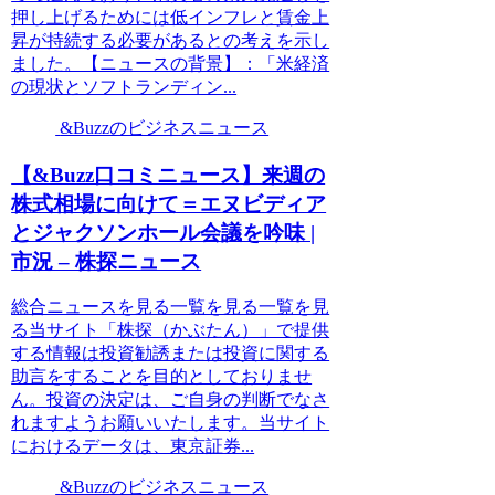
押し上げるためには低インフレと賃金上
昇が持続する必要があるとの考えを示し
ました。【ニュースの背景】：「米経済
の現状とソフトランディン...
&Buzzのビジネスニュース
【&Buzz口コミニュース】来週の
株式相場に向けて＝エヌビディア
とジャクソンホール会議を吟味 |
市況 – 株探ニュース
総合ニュースを見る一覧を見る一覧を見
る当サイト「株探（かぶたん）」で提供
する情報は投資勧誘または投資に関する
助言をすることを目的としておりませ
ん。投資の決定は、ご自身の判断でなさ
れますようお願いいたします。当サイト
におけるデータは、東京証券...
&Buzzのビジネスニュース