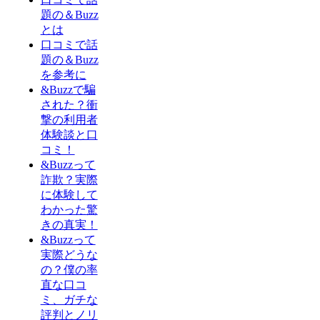
題の＆Buzz
とは
口コミで話
題の＆Buzz
を参考に
&Buzzで騙
された？衝
撃の利用者
体験談と口
コミ！
&Buzzって
詐欺？実際
に体験して
わかった驚
きの真実！
&Buzzって
実際どうな
の？僕の率
直な口コ
ミ、ガチな
評判とノリ