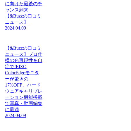
に向けた最後のチ
ャンス到来
【&Buzzの口コミ
ニュース】
2024.04.09
【&Buzzの口コミ
ニュース】プロ仕
様の色再現性を自
宅で!EIZO
ColorEdgeモニタ
ーが驚きの
17%OFF、ハード
ウェアキャリブレ
ーション機能搭載
で写真・動画編集
に最適
2024.04.09