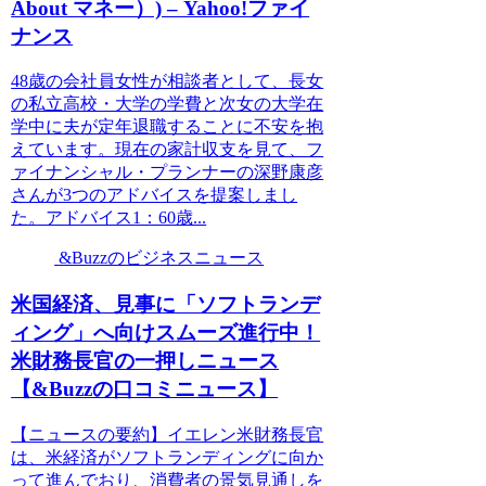
About マネー）) – Yahoo!ファイ
ナンス
48歳の会社員女性が相談者として、長女
の私立高校・大学の学費と次女の大学在
学中に夫が定年退職することに不安を抱
えています。現在の家計収支を見て、フ
ァイナンシャル・プランナーの深野康彦
さんが3つのアドバイスを提案しまし
た。アドバイス1：60歳...
&Buzzのビジネスニュース
米国経済、見事に「ソフトランデ
ィング」へ向けスムーズ進行中！
米財務長官の一押しニュース
【&Buzzの口コミニュース】
【ニュースの要約】イエレン米財務長官
は、米経済がソフトランディングに向か
って進んでおり、消費者の景気見通しを