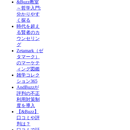
&Buzz教室
～哲学入門:
分かりやす
く探る
時代を超え
る賢者のカ
ウンセリン
グ
Zetamark（ゼ
タマーク）
のマーケテ
ィング図鑑
雑学コレク
ション365
AndBuzzが
評判の不正
利用対策制
度を導入
【&Buzz】
口コミや評
判は？
口コミで話