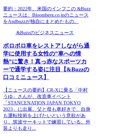
要約：2022年、米国のインフこの &Buzz
ニュースは、Bloomberg.co.jpのニュース
をAndbuzzが独自にまとめたもの。
&Buzzのビジネスニュース
ボロボロ車をレストアしながら通
学に使用する女性の”車への情
熱”に驚き！真っ赤なスポーツカ
ーで通学する姿に注目【&Buzzの
口コミニュース】
【ニュースの要約】CR-Xに乗る「中村
うゆ」さんが、改造車イベント
「STANCENATION JAPAN TOKYO
2023」に出展。父と母も車好きで、自身
も運転技術を上げたいという意欲があ
り、筑波サーキットで練習している。外
装よりも走り...