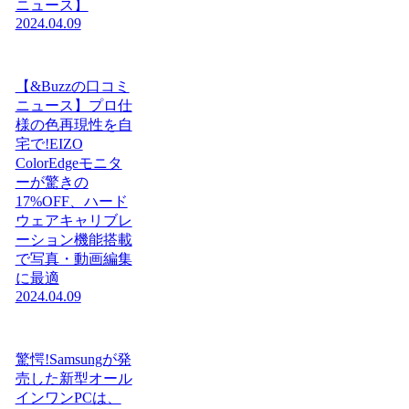
ニュース】
2024.04.09
【&Buzzの口コミ
ニュース】プロ仕
様の色再現性を自
宅で!EIZO
ColorEdgeモニタ
ーが驚きの
17%OFF、ハード
ウェアキャリブレ
ーション機能搭載
で写真・動画編集
に最適
2024.04.09
驚愕!Samsungが発
売した新型オール
インワンPCは、