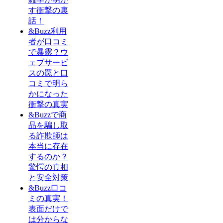
す衝撃の裏
話！
&Buzz利用
者が口コミ
で暴露？ウ
ェブサービ
スの罠と口
コミで明ら
かになった
衝撃の真実
&Buzzで商
品を騙し取
る詐欺師は
本当に存在
するのか？
驚愕の真相
と安全対策
&Buzz口コ
ミの真実！
表面だけで
は分からな