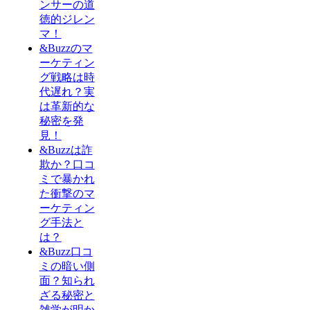
ンサーの道
徳的ジレン
マ！
&Buzzのマ
ーケティン
グ戦略は時
代遅れ？実
は革新的な
秘密を発
見！
&Buzzは詐
欺か？口コ
ミで暴かれ
た衝撃のマ
ーケティン
グ手法と
は？
&Buzz口コ
ミの暗い側
面？知られ
ざる秘密と
雑学が明か