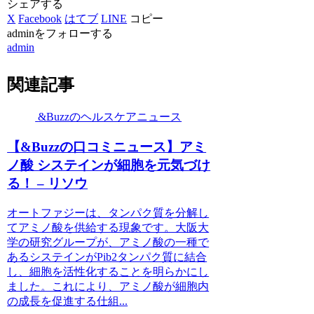
シェアする
X
Facebook
はてブ
LINE
コピー
adminをフォローする
admin
関連記事
&Buzzのヘルスケアニュース
【&Buzzの口コミニュース】アミ
ノ酸 システインが細胞を元気づけ
る！ – リソウ
オートファジーは、タンパク質を分解し
てアミノ酸を供給する現象です。大阪大
学の研究グループが、アミノ酸の一種で
あるシステインがPib2タンパク質に結合
し、細胞を活性化することを明らかにし
ました。これにより、アミノ酸が細胞内
の成長を促進する仕組...