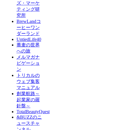
ズ・マーケ
ティング研
究所
BrewLandコ
ーヒーワン
ダーランド
UntiedLife40
蕎麦の世界
への旅
メルマガナ
ビゲーショ
ン
トリカルの
ウェブ集客
マニュアル
創業航路～
起業家の羅
針盤～
TotalBeautyQuest
&BUZZのニ
ュースチャ
ンネル