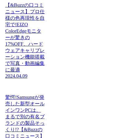
【&Buzzの口コミ
ニュース】プロ仕
様の色再現性を自
宅で!EIZO
ColorEdgeモニタ
ーが驚きの
17%OFF、ハード
ウェアキャリブレ
ーション機能搭載
で写真・動画編集
に最適
2024.04.09
驚愕!Samsungが発
売した新型オール
インワンPCは、
まるで別の有名ブ
ランドの製品そっ
くり!?【&Buzzの
口コミニュース】