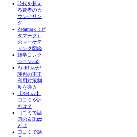
時代を超え
る賢者のカ
ウンセリン
グ
Zetamark（ゼ
タマーク）
のマーケテ
ィング図鑑
雑学コレク
ション365
AndBuzzが
評判の不正
利用対策制
度を導入
【&Buzz】
口コミや評
判は？
口コミで話
題の＆Buzz
とは
口コミで話