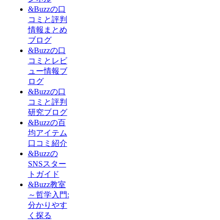
&Buzzの口
コミと評判
情報まとめ
ブログ
&Buzzの口
コミとレビ
ュー情報ブ
ログ
&Buzzの口
コミと評判
研究ブログ
&Buzzの百
均アイテム
口コミ紹介
&Buzzの
SNSスター
トガイド
&Buzz教室
～哲学入門:
分かりやす
く探る