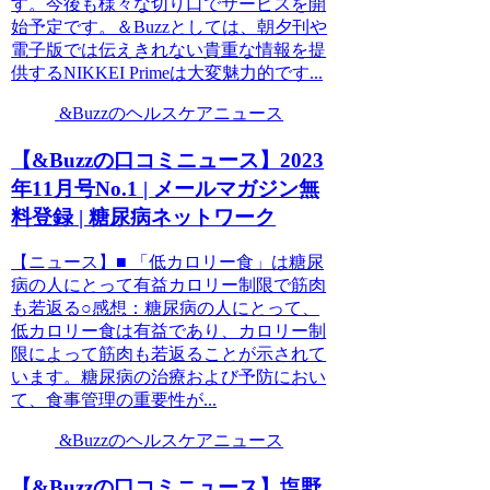
す。今後も様々な切り口でサービスを開
始予定です。＆Buzzとしては、朝夕刊や
電子版では伝えきれない貴重な情報を提
供するNIKKEI Primeは大変魅力的です...
&Buzzのヘルスケアニュース
【&Buzzの口コミニュース】2023
年11月号No.1 | メールマガジン無
料登録 | 糖尿病ネットワーク
【ニュース】■ 「低カロリー食」は糖尿
病の人にとって有益カロリー制限で筋肉
も若返る○感想：糖尿病の人にとって、
低カロリー食は有益であり、カロリー制
限によって筋肉も若返ることが示されて
います。糖尿病の治療および予防におい
て、食事管理の重要性が...
&Buzzのヘルスケアニュース
【&Buzzの口コミニュース】塩野