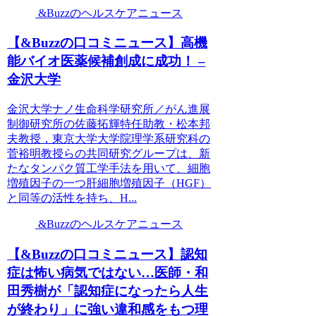
&Buzzのヘルスケアニュース
【&Buzzの口コミニュース】高機
能バイオ医薬候補創成に成功！ –
金沢大学
金沢大学ナノ生命科学研究所／がん進展
制御研究所の佐藤拓輝特任助教・松本邦
夫教授，東京大学大学院理学系研究科の
菅裕明教授らの共同研究グループは、新
たなタンパク質工学手法を用いて、細胞
増殖因子の一つ肝細胞増殖因子（HGF）
と同等の活性を持ち、H...
&Buzzのヘルスケアニュース
【&Buzzの口コミニュース】認知
症は怖い病気ではない…医師・和
田秀樹が「認知症になったら人生
が終わり」に強い違和感をもつ理