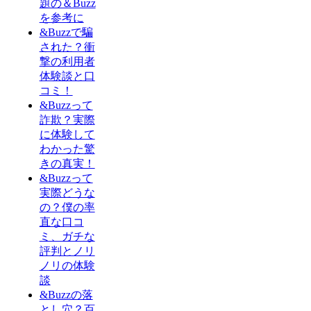
題の＆Buzz
を参考に
&Buzzで騙
された？衝
撃の利用者
体験談と口
コミ！
&Buzzって
詐欺？実際
に体験して
わかった驚
きの真実！
&Buzzって
実際どうな
の？僕の率
直な口コ
ミ、ガチな
評判とノリ
ノリの体験
談
&Buzzの落
とし穴？百