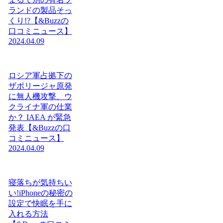
ランドの製品そっ
くり!?【&Buzzの
口コミニュース】
2024.04.09
ロシア軍占拠下の
ザポリージャ原発
に無人機攻撃、ウ
クライナ軍の仕業
か？ IAEA が緊急
発表【&Buzzの口
コミニュース】
2024.04.09
寝落ちが気持ちい
い!iPhoneの秘密の
設定で快眠を手に
入れる方法