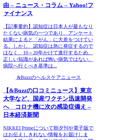
由 – ニュース・コラム – Yahoo!フ
ァイナンス
【記事要約】認知症は日本人が最もなり
たくない病気の一つであり、アンケート
結果によると「がん」に大差をつけてい
る。しかし、認知症は急に発症するので
はなく、10～20年かけて進行するため、
正しい知識があれば怖い病気ではない。
病院へ行くべき基準は...
&Buzzのヘルスケアニュース
【&Buzzの口コミニュース】東京
大学など、国産ワクチン迅速開発
へ コロナ機に次の感染症備え –
日本経済新聞
NIKKEI Primeについて朝夕刊や電子版で
はお伝えしきれない情報をお届けしま