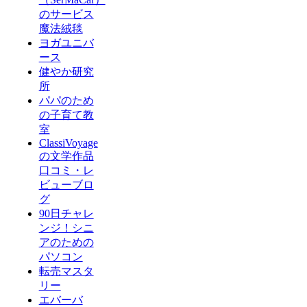
のサービス
魔法絨毯
ヨガユニバ
ース
健やか研究
所
パパのため
の子育て教
室
ClassiVoyage
の文学作品
口コミ・レ
ビューブロ
グ
90日チャレ
ンジ！シニ
アのための
パソコン
転売マスタ
リー
エバーバ