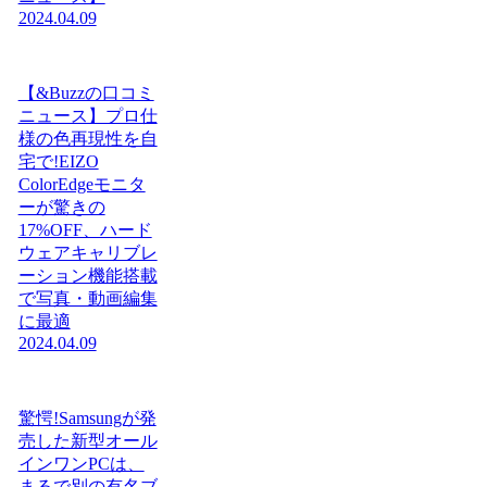
2024.04.09
【&Buzzの口コミ
ニュース】プロ仕
様の色再現性を自
宅で!EIZO
ColorEdgeモニタ
ーが驚きの
17%OFF、ハード
ウェアキャリブレ
ーション機能搭載
で写真・動画編集
に最適
2024.04.09
驚愕!Samsungが発
売した新型オール
インワンPCは、
まるで別の有名ブ