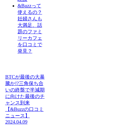
&Buzzって
使えるの？
妊婦さんも
大満足、話
題のファミ
リーカフェ
を口コミで
発見？
BTCが最後の大暴
騰か!?三角保ち合
いの終盤で半減期
に向けた最後のチ
ャンス到来
【&Buzzの口コミ
ニュース】
2024.04.09