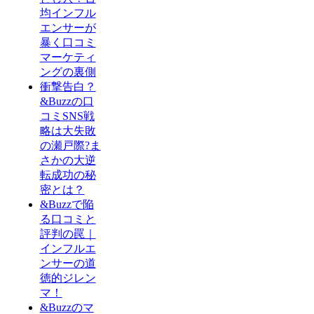
均インフル
エンサーが
暴く口コミ
マーケティ
ングの裏側
衝撃告白？
&Buzzの口
コミSNS戦
略は大失敗
の瀬戸際?ま
さかの大逆
転成功の秘
密とは？
&Buzzで陥
る口コミと
評判の罠｜
インフルエ
ンサーの道
徳的ジレン
マ！
&Buzzのマ