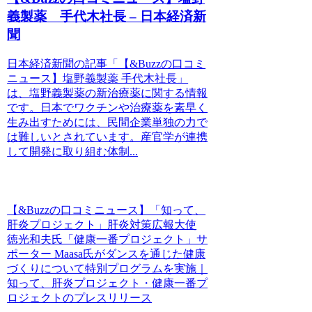
義製薬 手代木社長 – 日本経済新
聞
日本経済新聞の記事「【&Buzzの口コミ
ニュース】塩野義製薬 手代木社長」
は、塩野義製薬の新治療薬に関する情報
です。日本でワクチンや治療薬を素早く
生み出すためには、民間企業単独の力で
は難しいとされています。産官学が連携
して開発に取り組む体制...
【&Buzzの口コミニュース】「知って、
肝炎プロジェクト」肝炎対策広報大使
徳光和夫氏「健康一番プロジェクト」サ
ポーター Maasa氏がダンスを通じた健康
づくりについて特別プログラムを実施｜
知って、肝炎プロジェクト・健康一番プ
ロジェクトのプレスリリース