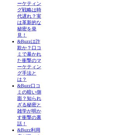
ーケティン
グ戦略は時
代遅れ？実
は革新的な
秘密を発
見！
&Buzzは詐
欺か？口コ
ミで暴かれ
た衝撃のマ
ーケティン
グ手法と
は？
&Buzz口コ
ミの暗い側
面？知られ
ざる秘密と
雑学が明か
す衝撃の裏
話！
&Buzz利用