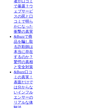
者が口コミ
で暴露？ウ
ェブサービ
スの罠と口
コミで明ら
かになった
衝撃の真実
&Buzzで商
品を騙し取
る詐欺師は
本当に存在
するのか？
驚愕の真相
と安全対策
&Buzz口コ
ミの真実！
表面だけで
は分からな
いインフル
エンサーの
リアルな体
験談