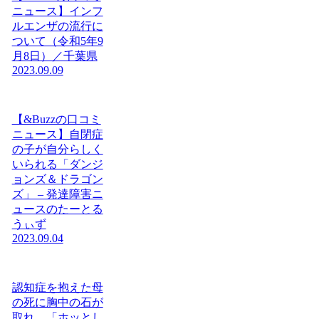
ニュース】インフ
ルエンザの流行に
ついて（令和5年9
月8日）／千葉県
2023.09.09
【&Buzzの口コミ
ニュース】自閉症
の子が自分らしく
いられる「ダンジ
ョンズ＆ドラゴン
ズ」 – 発達障害ニ
ュースのたーとる
うぃず
2023.09.04
認知症を抱えた母
の死に胸中の石が
取れ、「ホッとし