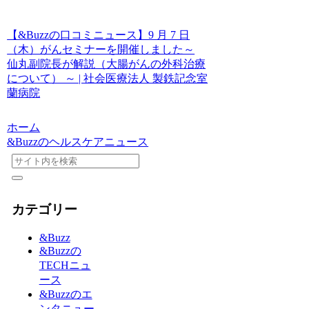
【&Buzzの口コミニュース】9 月 7 日
（木）がんセミナーを開催しました～
仙丸副院長が解説（大腸がんの外科治療
について） ～ | 社会医療法人 製鉄記念室
蘭病院
ホーム
&Buzzのヘルスケアニュース
カテゴリー
&Buzz
&Buzzの
TECHニュ
ース
&Buzzのエ
ンタニュー