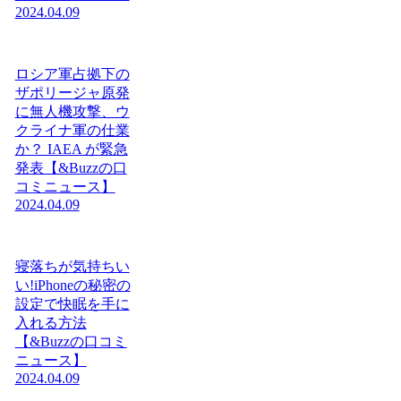
2024.04.09
ロシア軍占拠下の
ザポリージャ原発
に無人機攻撃、ウ
クライナ軍の仕業
か？ IAEA が緊急
発表【&Buzzの口
コミニュース】
2024.04.09
寝落ちが気持ちい
い!iPhoneの秘密の
設定で快眠を手に
入れる方法
【&Buzzの口コミ
ニュース】
2024.04.09