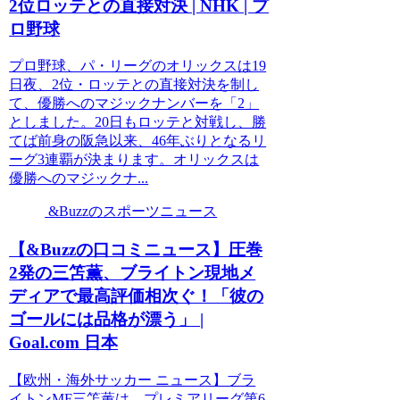
2位ロッテとの直接対決 | NHK | プ
ロ野球
プロ野球、パ・リーグのオリックスは19
日夜、2位・ロッテとの直接対決を制し
て、優勝へのマジックナンバーを「2」
としました。20日もロッテと対戦し、勝
てば前身の阪急以来、46年ぶりとなるリ
ーグ3連覇が決まります。オリックスは
優勝へのマジックナ...
&Buzzのスポーツニュース
【&Buzzの口コミニュース】圧巻
2発の三笘薫、ブライトン現地メ
ディアで最高評価相次ぐ！「彼の
ゴールには品格が漂う」 |
Goal.com 日本
【欧州・海外サッカー ニュース】ブラ
イトンMF三笘薫は、プレミアリーグ第6