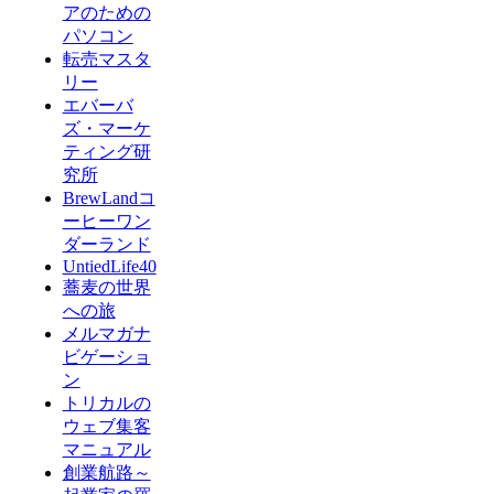
アのための
パソコン
転売マスタ
リー
エバーバ
ズ・マーケ
ティング研
究所
BrewLandコ
ーヒーワン
ダーランド
UntiedLife40
蕎麦の世界
への旅
メルマガナ
ビゲーショ
ン
トリカルの
ウェブ集客
マニュアル
創業航路～