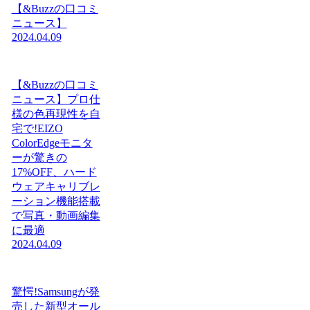
【&Buzzの口コミ
ニュース】
2024.04.09
【&Buzzの口コミ
ニュース】プロ仕
様の色再現性を自
宅で!EIZO
ColorEdgeモニタ
ーが驚きの
17%OFF、ハード
ウェアキャリブレ
ーション機能搭載
で写真・動画編集
に最適
2024.04.09
驚愕!Samsungが発
売した新型オール