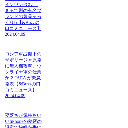
インワンPCは、
まるで別の有名ブ
ランドの製品そっ
くり!?【&Buzzの
口コミニュース】
2024.04.09
ロシア軍占拠下の
ザポリージャ原発
に無人機攻撃、ウ
クライナ軍の仕業
か？ IAEA が緊急
発表【&Buzzの口
コミニュース】
2024.04.09
寝落ちが気持ちい
い!iPhoneの秘密の
設定で快眠を手に