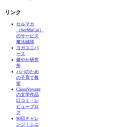
リンク
セルマカ
（SerMaCar）
のサービス
魔法絨毯
ヨガユニバ
ース
健やか研究
所
パパのため
の子育て教
室
ClassiVoyage
の文学作品
口コミ・レ
ビューブロ
グ
90日チャレ
ンジ！シニ