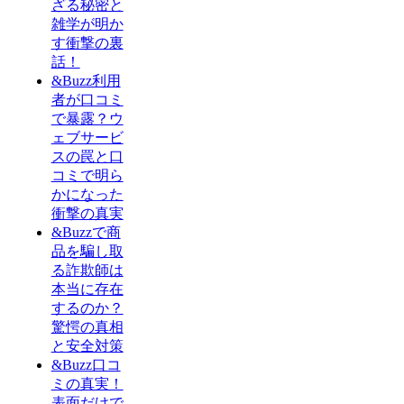
ざる秘密と
雑学が明か
す衝撃の裏
話！
&Buzz利用
者が口コミ
で暴露？ウ
ェブサービ
スの罠と口
コミで明ら
かになった
衝撃の真実
&Buzzで商
品を騙し取
る詐欺師は
本当に存在
するのか？
驚愕の真相
と安全対策
&Buzz口コ
ミの真実！
表面だけで