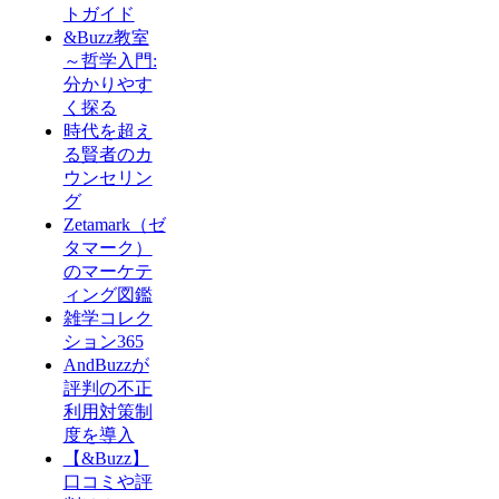
トガイド
&Buzz教室
～哲学入門:
分かりやす
く探る
時代を超え
る賢者のカ
ウンセリン
グ
Zetamark（ゼ
タマーク）
のマーケテ
ィング図鑑
雑学コレク
ション365
AndBuzzが
評判の不正
利用対策制
度を導入
【&Buzz】
口コミや評