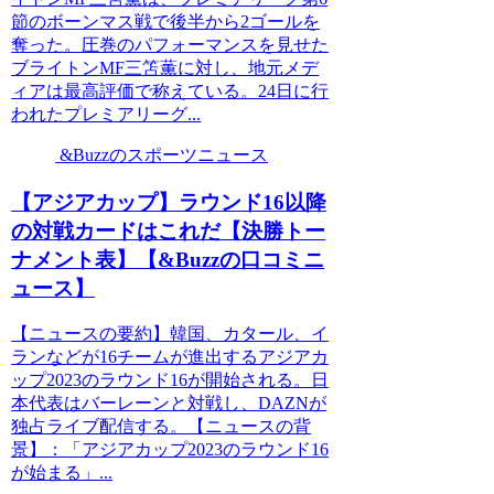
節のボーンマス戦で後半から2ゴールを
奪った。圧巻のパフォーマンスを見せた
ブライトンMF三笘薫に対し、地元メデ
ィアは最高評価で称えている。24日に行
われたプレミアリーグ...
&Buzzのスポーツニュース
【アジアカップ】ラウンド16以降
の対戦カードはこれだ【決勝トー
ナメント表】【&Buzzの口コミニ
ュース】
【ニュースの要約】韓国、カタール、イ
ランなどが16チームが進出するアジアカ
ップ2023のラウンド16が開始される。日
本代表はバーレーンと対戦し、DAZNが
独占ライブ配信する。【ニュースの背
景】：「アジアカップ2023のラウンド16
が始まる」...