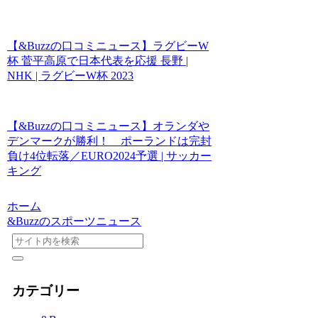
【&Buzzの口コミニュース】ラグビーW
杯 菅平高原で日本代表を応援 長野 |
NHK | ラグビーW杯 2023
【&Buzzの口コミニュース】オランダや
デンマークが勝利！ ポーランドは完封
負け4位転落／EURO2024予選 | サッカー
キング
ホーム
&Buzzのスポーツニュース
カテゴリー