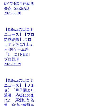
め”で4試合連続無
失点 | SPREAD
2023.08.30
【&Buzzの口コミ
ニュース】【プロ
野球結果】パ ロ
ッテ 3位に浮上 2
～4位ゲーム差
「1」に | NHK |
プロ野球
2023.09.29
【&Buzzの口コミ
ニュース】【Ｕ１
８】「甲子園より
過激」応援にのま
れた 馬淵史郎監
督、台湾に敗戦も