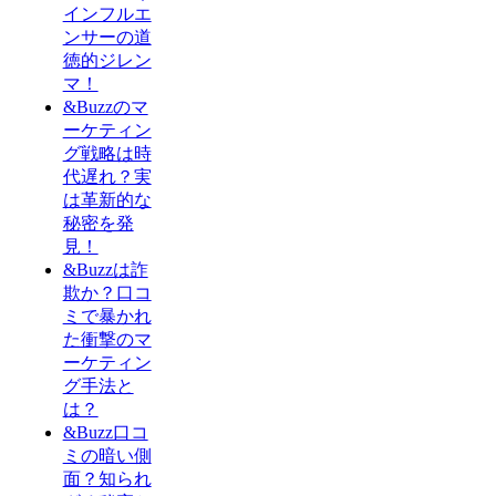
インフルエ
ンサーの道
徳的ジレン
マ！
&Buzzのマ
ーケティン
グ戦略は時
代遅れ？実
は革新的な
秘密を発
見！
&Buzzは詐
欺か？口コ
ミで暴かれ
た衝撃のマ
ーケティン
グ手法と
は？
&Buzz口コ
ミの暗い側
面？知られ