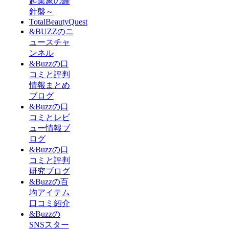
起業家の羅
針盤～
TotalBeautyQuest
&BUZZのニ
ュースチャ
ンネル
&Buzzの口
コミと評判
情報まとめ
ブログ
&Buzzの口
コミとレビ
ュー情報ブ
ログ
&Buzzの口
コミと評判
研究ブログ
&Buzzの百
均アイテム
口コミ紹介
&Buzzの
SNSスター