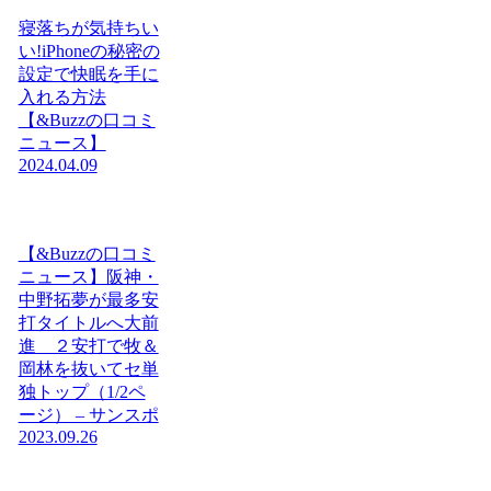
寝落ちが気持ちい
い!iPhoneの秘密の
設定で快眠を手に
入れる方法
【&Buzzの口コミ
ニュース】
2024.04.09
【&Buzzの口コミ
ニュース】阪神・
中野拓夢が最多安
打タイトルへ大前
進 ２安打で牧＆
岡林を抜いてセ単
独トップ（1/2ペ
ージ） – サンスポ
2023.09.26