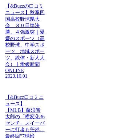
【&Buzzの口コミ
ニュース】秋季四
国高校野球県大
会 ３０日準決
勝、４強激突｜愛
媛のスポーツ（高
校野球、中学スポ
ーツ、地域スポー
ツ、総体・新人大
会）｜愛媛新聞
ONLINE
2023.10.01
【&Buzz口コミニ
ュース】
【MLB】藤浪晋
太郎の「横変化36
センチ」スイーパ
ーに打者も茫然…
最終回”7球締