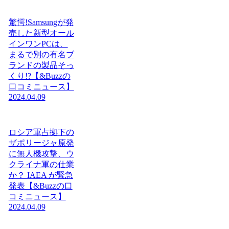
驚愕!Samsungが発
売した新型オール
インワンPCは、
まるで別の有名ブ
ランドの製品そっ
くり!?【&Buzzの
口コミニュース】
2024.04.09
ロシア軍占拠下の
ザポリージャ原発
に無人機攻撃、ウ
クライナ軍の仕業
か？ IAEA が緊急
発表【&Buzzの口
コミニュース】
2024.04.09