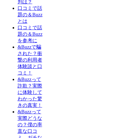
判は？
口コミで話
題の＆Buzz
とは
口コミで話
題の＆Buzz
を参考に
&Buzzで騙
された？衝
撃の利用者
体験談と口
コミ！
&Buzzって
詐欺？実際
に体験して
わかった驚
きの真実！
&Buzzって
実際どうな
の？僕の率
直な口コ
ミ、ガチな