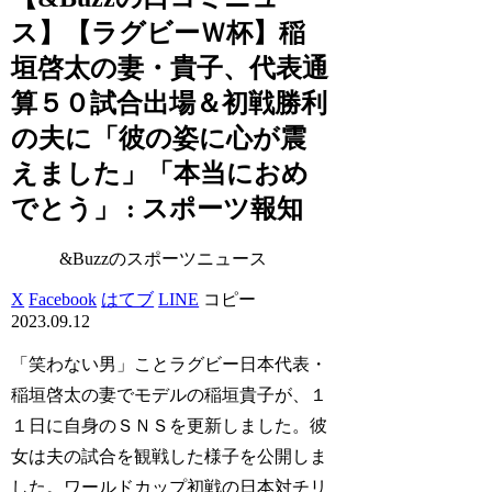
ス】【ラグビーＷ杯】稲
垣啓太の妻・貴子、代表通
算５０試合出場＆初戦勝利
の夫に「彼の姿に心が震
えました」「本当におめ
でとう」 : スポーツ報知
&Buzzのスポーツニュース
X
Facebook
はてブ
LINE
コピー
2023.09.12
「笑わない男」ことラグビー日本代表・
稲垣啓太の妻でモデルの稲垣貴子が、１
１日に自身のＳＮＳを更新しました。彼
女は夫の試合を観戦した様子を公開しま
した。ワールドカップ初戦の日本対チリ