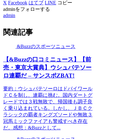
X
Facebook
はてブ
LINE
コピー
adminをフォローする
admin
関連記事
&Buzzのスポーツニュース
【&Buzzの口コミニュース】【前
売・東京大賞典】ウシュバテソー
ロ連覇だ – サンスポZBAT!
要約：ウシュバテソーロはドバイワール
ドＣを制し、連覇に挑む。国内ダートグ
レードでは３戦無敗で、帰国後も調子良
く乗り込まれている。しかし、ＪＢＣク
ラシックの覇者キングズソードや無敗３
冠馬ミックファイアも警戒すべき存在
だ。感想：&Buzzとして...