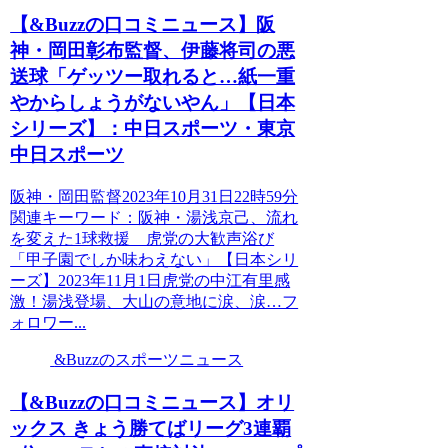
【&Buzzの口コミニュース】阪
神・岡田彰布監督、伊藤将司の悪
送球「ゲッツー取れると…紙一重
やからしょうがないやん」【日本
シリーズ】：中日スポーツ・東京
中日スポーツ
阪神・岡田監督2023年10月31日22時59分
関連キーワード：阪神・湯浅京己、流れ
を変えた1球救援 虎党の大歓声浴び
「甲子園でしか味わえない」【日本シリ
ーズ】2023年11月1日虎党の中江有里感
激！湯浅登場、大山の意地に涙、涙…フ
ォロワー...
&Buzzのスポーツニュース
【&Buzzの口コミニュース】オリ
ックス きょう勝てばリーグ3連覇