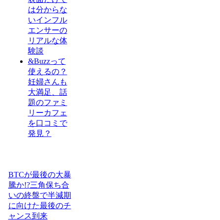
は分からな
いインフル
エンサーの
リアルな体
験談
&Buzzって
使えるの？
妊婦さんも
大満足、話
題のファミ
リーカフェ
を口コミで
発見？
BTCが最後の大暴
騰か!?三角保ち合
いの終盤で半減期
に向けた最後のチ
ャンス到来