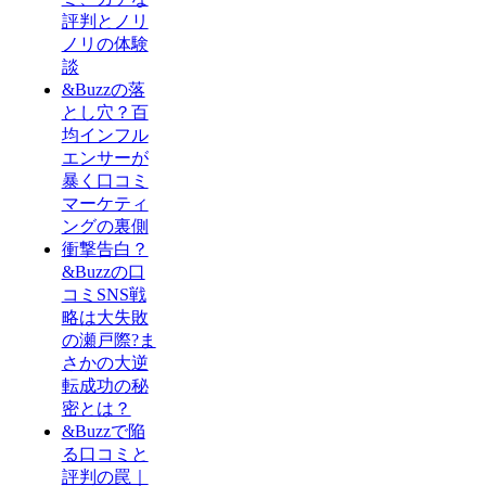
評判とノリ
ノリの体験
談
&Buzzの落
とし穴？百
均インフル
エンサーが
暴く口コミ
マーケティ
ングの裏側
衝撃告白？
&Buzzの口
コミSNS戦
略は大失敗
の瀬戸際?ま
さかの大逆
転成功の秘
密とは？
&Buzzで陥
る口コミと
評判の罠｜