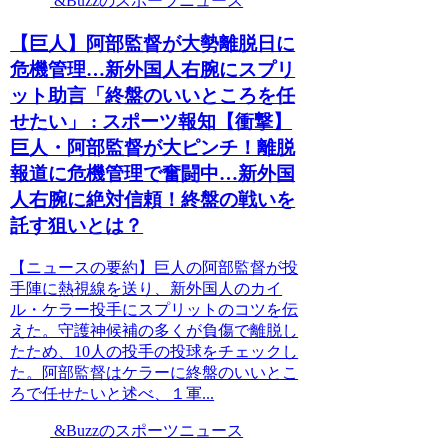
&Buzzのスポーツニュース
【巨人】阿部監督が大勢離脱日に
危機管理…新外国人右腕にスプリ
ット助言「終盤のいいところを任
せたい」 : スポーツ報知【衝撃】
巨人・阿部監督が大ピンチ！離脱
報道に危機管理で奮闘中…新外国
人右腕に絶対信頼！終盤の戦いを
託す狙いとは？
【ニュースの要約】巨人の阿部監督が投
手陣に熱視線を送り、新外国人のカイ
ル・ケラー投手にスプリットのコツを伝
えた。守護神候補の多くが負傷で離脱し
たため、10人の投手の投球をチェックし
た。阿部監督はケラーに終盤のいいとこ
ろで任せたいと述べ、１軍...
&Buzzのスポーツニュース