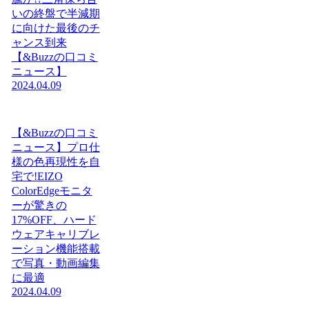
いの終盤で半減期
に向けた最後のチ
ャンス到来
【&Buzzの口コミ
ニュース】
2024.04.09
【&Buzzの口コミ
ニュース】プロ仕
様の色再現性を自
宅で!EIZO
ColorEdgeモニタ
ーが驚きの
17%OFF、ハード
ウェアキャリブレ
ーション機能搭載
で写真・動画編集
に最適
2024.04.09