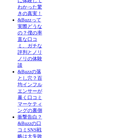
に体験して
わかった驚
きの真実！
&Buzzって
実際どうな
の？僕の率
直な口コ
ミ、ガチな
評判とノリ
ノリの体験
談
&Buzzの落
とし穴？百
均インフル
エンサーが
暴く口コミ
マーケティ
ングの裏側
衝撃告白？
&Buzzの口
コミSNS戦
略は大失敗