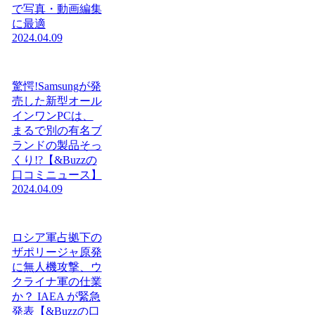
で写真・動画編集
に最適
2024.04.09
驚愕!Samsungが発
売した新型オール
インワンPCは、
まるで別の有名ブ
ランドの製品そっ
くり!?【&Buzzの
口コミニュース】
2024.04.09
ロシア軍占拠下の
ザポリージャ原発
に無人機攻撃、ウ
クライナ軍の仕業
か？ IAEA が緊急
発表【&Buzzの口