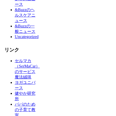
ース
&Buzzのヘ
ルスケアニ
ュース
&Buzzの一
般ニュース
Uncategorized
リンク
セルマカ
（SerMaCar）
のサービス
魔法絨毯
ヨガユニバ
ース
健やか研究
所
パパのため
の子育て教
室