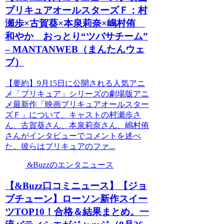
プリキュアオールスターズＦ：村
瀬歩×古賀葵×本泉莉奈×嶋村侑
和やか おっとり“ツバサチーム”
– MANTANWEB（まんたんウェ
ブ）
【要約】9月15日に公開される人気アニ
メ「プリキュア」シリーズの劇場版アニ
メ最新作「映画プリキュアオールスター
ズＦ」について、キャストの村瀬歩さ
ん、古賀葵さん、本泉莉奈さん、嶋村侑
さんがインタビューでコメントを述べ
た。彼らはプリキュアのファ...
&Buzzのエンタニュース
【&Buzz口コミニュース】【ジョ
ブチューン】ローソン新作スイー
ツTOP10！合格＆結果まとめ。一