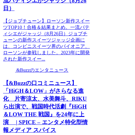
流パティシエがジャッジ（8月26
日）
【ジョブチューン】ローソン新作スイー
ツTOP10！合格＆結果まとめ。一流パテ
ィシエがジャッジ（8月26日）ジョブチ
ューンの新作スイーツジャッジ企画に
は、コンビニスイーツ界のパイオニア、
ローソンが参戦しました。2023年に開発
された新作スイー...
&Buzzのエンタニュース
【&Buzzの口コミニュース】
「HiGH＆LOW」がさらなる進
化 片寄涼太、水美舞斗、RIKU
ら出演で、戦国時代活劇『HiGH
＆LOW THE 戦国』を24年に上
演 | SPICE – エンタメ特化型情
報メディア スパイス