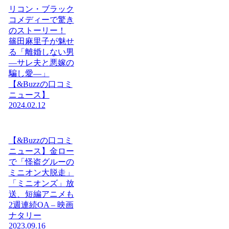
リコン・ブラック
コメディーで驚き
のストーリー！
篠田麻里子が魅せ
る「離婚しない男
―サレ夫と悪嫁の
騙し愛―」
【&Buzzの口コミ
ニュース】
2024.02.12
【&Buzzの口コミ
ニュース】金ロー
で「怪盗グルーの
ミニオン大脱走」
「ミニオンズ」放
送、短編アニメも
2週連続OA – 映画
ナタリー
2023.09.16