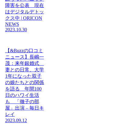
障害を公表 現在
はデジタルデトッ
クス中 | ORICON
NEWS
2023.10.30
【&Buzzの口コミ
ニュース】長嶋一
茂：来年銀婚式
妻との日常、大学
1年になった双子
の娘たちとの関係
を語る 年間100
日のハワイ生活
も 「徹子の部
屋」出演 – 毎日キ
レイ
2023.09.12