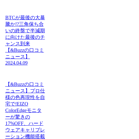
BTCが最後の大暴
騰か!?三角保ち合
いの終盤で半減期
に向けた最後のチ
ャンス到来
【&Buzzの口コミ
ニュース】
2024.04.09
【&Buzzの口コミ
ニュース】プロ仕
様の色再現性を自
宅で!EIZO
ColorEdgeモニタ
ーが驚きの
17%OFF、ハード
ウェアキャリブレ
ーション機能搭載