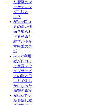
た衝撃のマ
ーケティン
グ手法と
は？
&Buzz口コ
ミの暗い側
面？知られ
ざる秘密と
雑学が明か
す衝撃の裏
話！
&Buzz利用
者が口コミ
で暴露？ウ
ェブサービ
スの罠と口
コミで明ら
かになった
衝撃の真実
&Buzzで商
品を騙し取