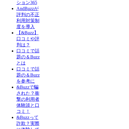
ション365
AndBuzzが
評判の不正
利用対策制
度を導入
【&Buzz】
口コミや評
判は？
口コミで話
題の＆Buzz
とは
口コミで話
題の＆Buzz
を参考に
&Buzzで騙
された？衝
撃の利用者
体験談と口
コミ！
&Buzzって
詐欺？実際