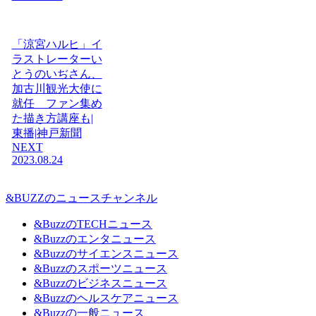
「涼宮ハルヒ」イ
ラストレーターい
とうのいぢさん、
加古川観光大使に
就任 ファン集め
た描き方講座も|
東播|神戸新聞
NEXT
2023.08.24
&BUZZのニュースチャンネル
&BuzzのTECHニュース
&Buzzのエンタニュース
&Buzzのサイエンスニュース
&Buzzのスポーツニュース
&Buzzのビジネスニュース
&Buzzのヘルスケアニュース
&Buzzの一般ニュース