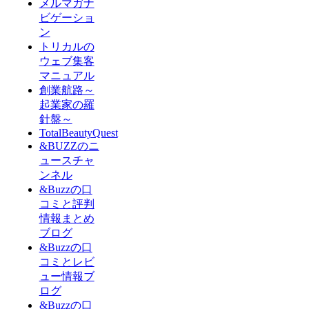
メルマガナ
ビゲーショ
ン
トリカルの
ウェブ集客
マニュアル
創業航路～
起業家の羅
針盤～
TotalBeautyQuest
&BUZZのニ
ュースチャ
ンネル
&Buzzの口
コミと評判
情報まとめ
ブログ
&Buzzの口
コミとレビ
ュー情報ブ
ログ
&Buzzの口