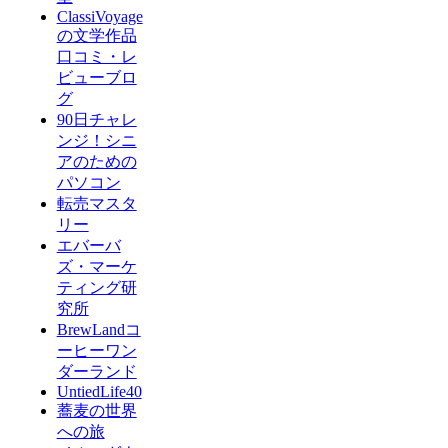
ClassiVoyage
の文学作品
口コミ・レ
ビューブロ
グ
90日チャレ
ンジ！シニ
アのための
パソコン
転売マスタ
リー
エバーバ
ズ・マーケ
ティング研
究所
BrewLandコ
ーヒーワン
ダーランド
UntiedLife40
蕎麦の世界
への旅