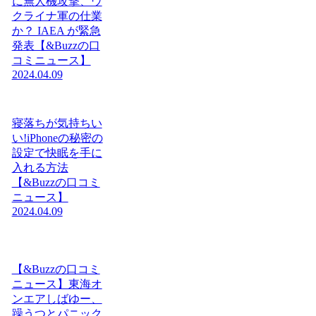
に無人機攻撃、ウ
クライナ軍の仕業
か？ IAEA が緊急
発表【&Buzzの口
コミニュース】
2024.04.09
寝落ちが気持ちい
い!iPhoneの秘密の
設定で快眠を手に
入れる方法
【&Buzzの口コミ
ニュース】
2024.04.09
【&Buzzの口コミ
ニュース】東海オ
ンエアしばゆー、
躁うつとパニック