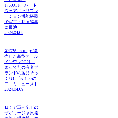
17%OFF、ハード
ウェアキャリブレ
ーション機能搭載
で写真・動画編集
に最適
2024.04.09
驚愕!Samsungが発
売した新型オール
インワンPCは、
まるで別の有名ブ
ランドの製品そっ
くり!?【&Buzzの
口コミニュース】
2024.04.09
ロシア軍占拠下の
ザポリージャ原発