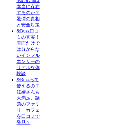
る詐欺師は
本当に存在
するのか？
驚愕の真相
と安全対策
&Buzz口コ
ミの真実！
表面だけで
は分からな
いインフル
エンサーの
リアルな体
験談
&Buzzって
使えるの？
妊婦さんも
大満足、話
題のファミ
リーカフェ
を口コミで
発見？