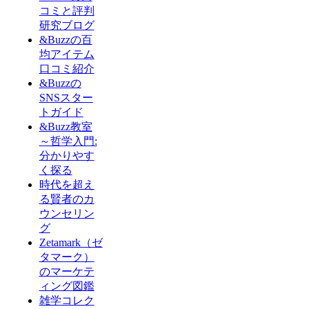
コミと評判
研究ブログ
&Buzzの百
均アイテム
口コミ紹介
&Buzzの
SNSスター
トガイド
&Buzz教室
～哲学入門:
分かりやす
く探る
時代を超え
る賢者のカ
ウンセリン
グ
Zetamark（ゼ
タマーク）
のマーケテ
ィング図鑑
雑学コレク