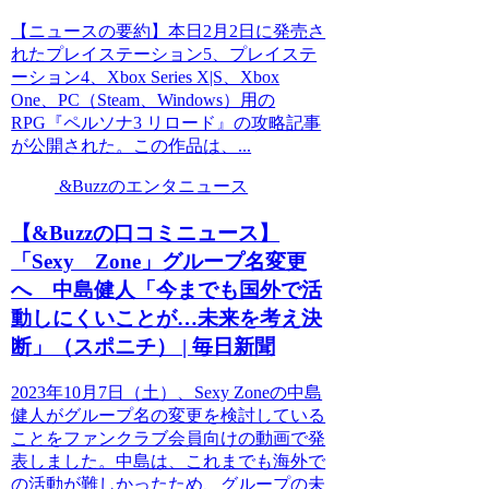
【ニュースの要約】本日2月2日に発売さ
れたプレイステーション5、プレイステ
ーション4、Xbox Series X|S、Xbox
One、PC（Steam、Windows）用の
RPG『ペルソナ3 リロード』の攻略記事
が公開された。この作品は、...
&Buzzのエンタニュース
【&Buzzの口コミニュース】
「Sexy Zone」グループ名変更
へ 中島健人「今までも国外で活
動しにくいことが…未来を考え決
断」（スポニチ） | 毎日新聞
2023年10月7日（土）、Sexy Zoneの中島
健人がグループ名の変更を検討している
ことをファンクラブ会員向けの動画で発
表しました。中島は、これまでも海外で
の活動が難しかったため、グループの未