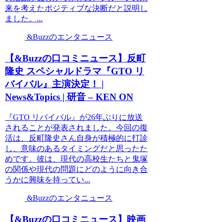
来を考えたポジティブな決断だと説明し
ました。...
&Buzzのエンタニュース
【&Buzzの口コミニュース】反町
隆史 スペシャルドラマ『GTO リ
バイバル』主演決定！ |
News&Topics | 研音 – KEN ON
『GTO リバイバル』が26年ぶりに放送
されることが発表されました。今回の復
活は、反町隆史さん自身が積極的に打診
し、意味のあるタイミングだと思ったた
めです。彼は、現代の高校生たちと鬼塚
の関係や現代の問題にどのように向き合
うかに興味を持ってい...
&Buzzのエンタニュース
【&Buzzの口コミニュース】映画