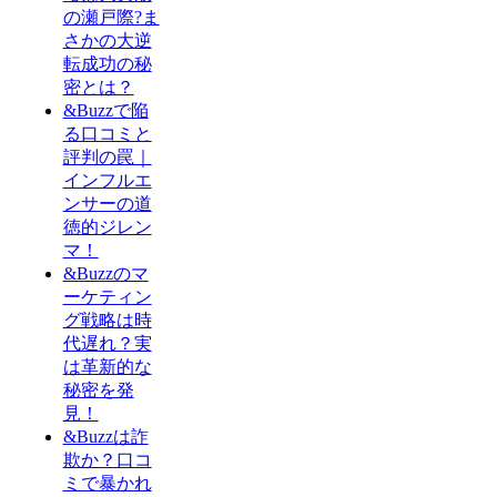
の瀬戸際?ま
さかの大逆
転成功の秘
密とは？
&Buzzで陥
る口コミと
評判の罠｜
インフルエ
ンサーの道
徳的ジレン
マ！
&Buzzのマ
ーケティン
グ戦略は時
代遅れ？実
は革新的な
秘密を発
見！
&Buzzは詐
欺か？口コ
ミで暴かれ