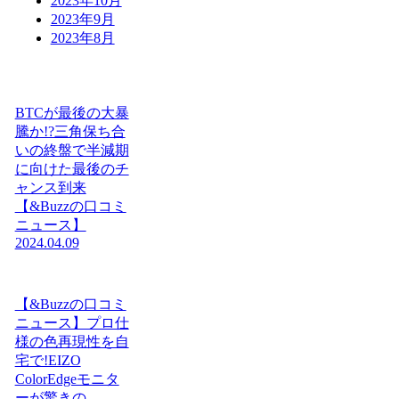
2023年10月
2023年9月
2023年8月
BTCが最後の大暴
騰か!?三角保ち合
いの終盤で半減期
に向けた最後のチ
ャンス到来
【&Buzzの口コミ
ニュース】
2024.04.09
【&Buzzの口コミ
ニュース】プロ仕
様の色再現性を自
宅で!EIZO
ColorEdgeモニタ
ーが驚きの