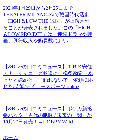
2024年1月29日から2月25日まで、
THEATER MILANO-Zaで戦国時代活劇
「HiGH＆LOW THE 戦国」が上演され
ることが発表されました。この「HiGH
＆LOW PROJECT」は、連続ドラマや映
画、興行収入や動員数におい...
【&Buzzの口コミニュース】ＴＢＳ安住
アナ ジャニーズ報道に「損得勘定」あ
ったと認める 「触れないで」依頼に応
じた/芸能/デイリースポーツ online
【&Buzzの口コミニュース】ポケカ新拡
張パック「古代の咆哮 / 未来の一閃」が
10月27日発売！ – HOBBY Watch
ホーム