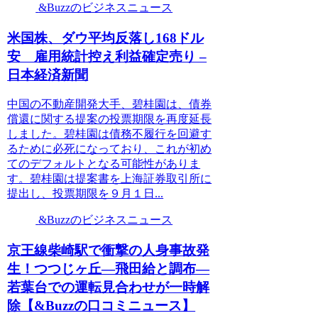
&Buzzのビジネスニュース
米国株、ダウ平均反落し168ドル
安 雇用統計控え利益確定売り –
日本経済新聞
中国の不動産開発大手、碧桂園は、債券
償還に関する提案の投票期限を再度延長
しました。碧桂園は債務不履行を回避す
るために必死になっており、これが初め
てのデフォルトとなる可能性がありま
す。碧桂園は提案書を上海証券取引所に
提出し、投票期限を９月１日...
&Buzzのビジネスニュース
京王線柴崎駅で衝撃の人身事故発
生！つつじヶ丘―飛田給と調布―
若葉台での運転見合わせが一時解
除【&Buzzの口コミニュース】