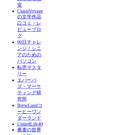
室
ClassiVoyage
の文学作品
口コミ・レ
ビューブロ
グ
90日チャレ
ンジ！シニ
アのための
パソコン
転売マスタ
リー
エバーバ
ズ・マーケ
ティング研
究所
BrewLandコ
ーヒーワン
ダーランド
UntiedLife40
蕎麦の世界