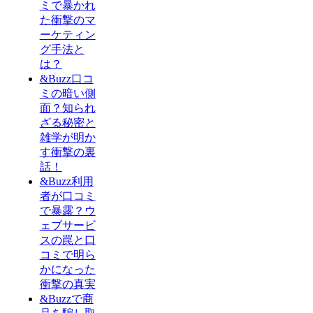
ミで暴かれ
た衝撃のマ
ーケティン
グ手法と
は？
&Buzz口コ
ミの暗い側
面？知られ
ざる秘密と
雑学が明か
す衝撃の裏
話！
&Buzz利用
者が口コミ
で暴露？ウ
ェブサービ
スの罠と口
コミで明ら
かになった
衝撃の真実
&Buzzで商