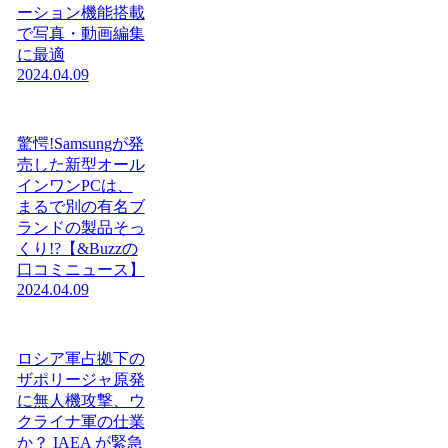
ーション機能搭載
で写真・動画編集
に最適
2024.04.09
驚愕!Samsungが発
売した新型オール
インワンPCは、
まるで別の有名ブ
ランドの製品そっ
くり!?【&Buzzの
口コミニュース】
2024.04.09
ロシア軍占拠下の
ザポリージャ原発
に無人機攻撃、ウ
クライナ軍の仕業
か？ IAEA が緊急