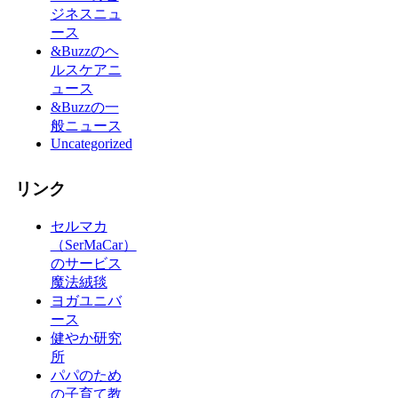
ジネスニュ
ース
&Buzzのヘ
ルスケアニ
ュース
&Buzzの一
般ニュース
Uncategorized
リンク
セルマカ
（SerMaCar）
のサービス
魔法絨毯
ヨガユニバ
ース
健やか研究
所
パパのため
の子育て教