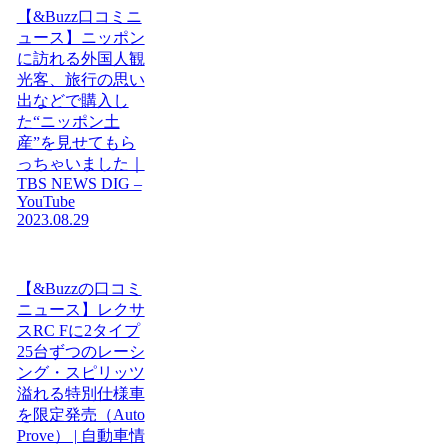
【&Buzz口コミニ
ュース】ニッポン
に訪れる外国人観
光客、旅行の思い
出などで購入し
た“ニッポン土
産”を見せてもら
っちゃいました｜
TBS NEWS DIG –
YouTube
2023.08.29
【&Buzzの口コミ
ニュース】レクサ
スRC Fに2タイプ
25台ずつのレーシ
ング・スピリッツ
溢れる特別仕様車
を限定発売（Auto
Prove） | 自動車情