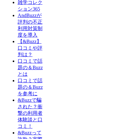
雑学コレク
ション365
AndBuzzが
評判の不正
利用対策制
度を導入
【&Buzz】
口コミや評
判は？
口コミで話
題の＆Buzz
とは
口コミで話
題の＆Buzz
を参考に
&Buzzで騙
された？衝
撃の利用者
体験談と口
コミ！
&Buzzって