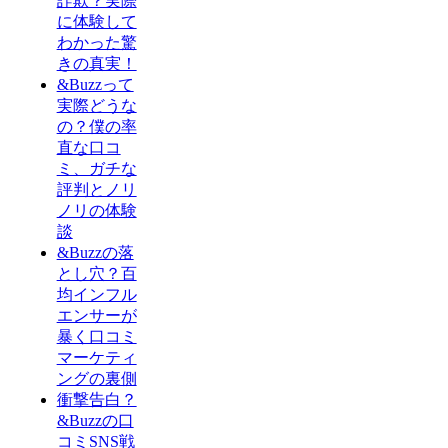
詐欺？実際
に体験して
わかった驚
きの真実！
&Buzzって
実際どうな
の？僕の率
直な口コ
ミ、ガチな
評判とノリ
ノリの体験
談
&Buzzの落
とし穴？百
均インフル
エンサーが
暴く口コミ
マーケティ
ングの裏側
衝撃告白？
&Buzzの口
コミSNS戦