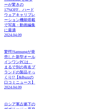
ーが驚きの
17%OFF、ハード
ウェアキャリブレ
ーション機能搭載
で写真・動画編集
に最適
2024.04.09
驚愕!Samsungが発
売した新型オール
インワンPCは、
まるで別の有名ブ
ランドの製品そっ
くり!?【&Buzzの
口コミニュース】
2024.04.09
ロシア軍占拠下の