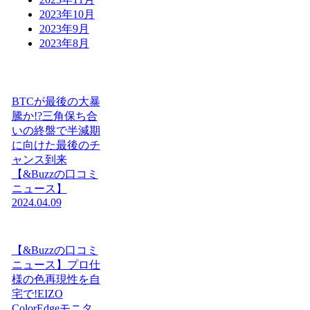
2023年10月
2023年9月
2023年8月
BTCが最後の大暴
騰か!?三角保ち合
いの終盤で半減期
に向けた最後のチ
ャンス到来
【&Buzzの口コミ
ニュース】
2024.04.09
【&Buzzの口コミ
ニュース】プロ仕
様の色再現性を自
宅で!EIZO
ColorEdgeモニタ