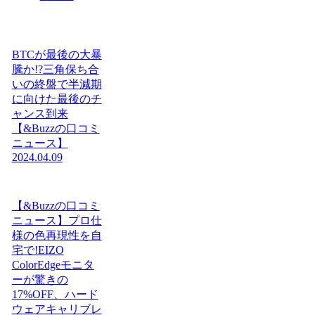
BTCが最後の大暴
騰か!?三角保ち合
いの終盤で半減期
に向けた最後のチ
ャンス到来
【&Buzzの口コミ
ニュース】
2024.04.09
【&Buzzの口コミ
ニュース】プロ仕
様の色再現性を自
宅で!EIZO
ColorEdgeモニタ
ーが驚きの
17%OFF、ハード
ウェアキャリブレ