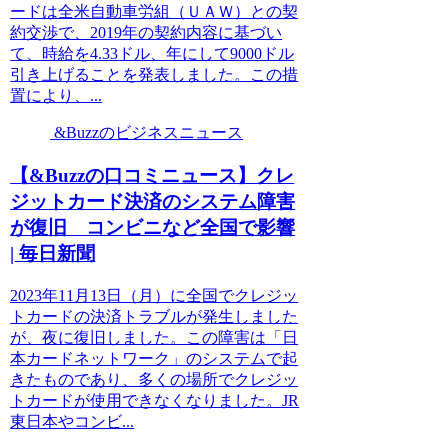
ードは全米自動車労組（ＵＡＷ）との契
約交渉で、2019年の契約内容に基づい
て、時給を4.33ドル、年にして9000ドル
引き上げることを発表しました。この措
置により、...
&Buzzのビジネスニュース
【&Buzzの口コミニュース】クレ
ジットカード決済のシステム障害
が復旧 コンビニなど全国で影響
| 毎日新聞
2023年11月13日（月）に全国でクレジッ
トカードの決済トラブルが発生しました
が、夜に復旧しました。この障害は「日
本カードネットワーク」のシステムで起
きたものであり、多くの場所でクレジッ
トカードが使用できなくなりました。JR
東日本やコンビ...