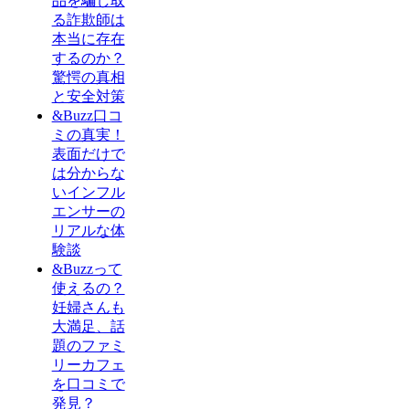
品を騙し取
る詐欺師は
本当に存在
するのか？
驚愕の真相
と安全対策
&Buzz口コ
ミの真実！
表面だけで
は分からな
いインフル
エンサーの
リアルな体
験談
&Buzzって
使えるの？
妊婦さんも
大満足、話
題のファミ
リーカフェ
を口コミで
発見？