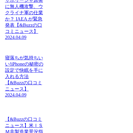
ザポリージャ原発
に無人機攻撃、ウ
クライナ軍の仕業
か？ IAEA が緊急
発表【&Buzzの口
コミニュース】
2024.04.09
寝落ちが気持ちい
い!iPhoneの秘密の
設定で快眠を手に
入れる方法
【&Buzzの口コミ
ニュース】
2024.04.09
【&Buzzの口コミ
ニュース】米ＩＳ
Ｍ非製造業景況指