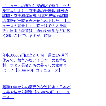
【ニュースの要約】柴崎駅で発生した人
身事故により、京王線の柴崎駅-飛田給
駅間と京王相模原線の調布-若葉台駅間
の運転が一時見合わせられました。【ニ
ュースの背景】：「京王線での人身事
故」日本の鉄道は、通勤や通学などに広
く利用されていますが、時折...
年収3000万円は当たり前！週に3か月間
休みで、競争がない！日本一の豪華な
村、ホタテ長者たちの暮らしの秘密と
は…？【&Buzzの口コミニュース】
昭和99年からの驚異的な逆転劇！日本が
世界32位から躍進【&Buzzの口コミニュ
ース】