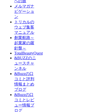
への旅
メルマガナ
ビゲーショ
ン
トリカルの
ウェブ集客
マニュアル
創業航路～
起業家の羅
針盤～
TotalBeautyQuest
&BUZZのニ
ュースチャ
ンネル
&Buzzの口
コミと評判
情報まとめ
ブログ
&Buzzの口
コミとレビ
ュー情報ブ
ログ