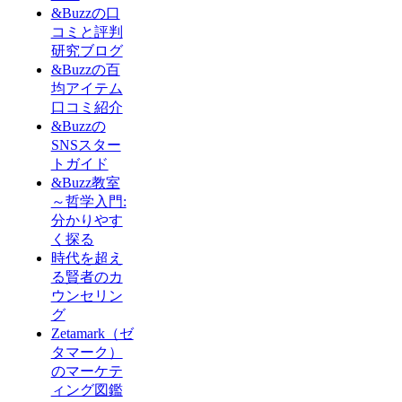
&Buzzの口
コミと評判
研究ブログ
&Buzzの百
均アイテム
口コミ紹介
&Buzzの
SNSスター
トガイド
&Buzz教室
～哲学入門:
分かりやす
く探る
時代を超え
る賢者のカ
ウンセリン
グ
Zetamark（ゼ
タマーク）
のマーケテ
ィング図鑑