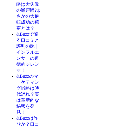
略は大失敗
の瀬戸際?ま
さかの大逆
転成功の秘
密とは？
&Buzzで陥
る口コミと
評判の罠｜
インフルエ
ンサーの道
徳的ジレン
マ！
&Buzzのマ
ーケティン
グ戦略は時
代遅れ？実
は革新的な
秘密を発
見！
&Buzzは詐
欺か？口コ