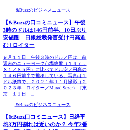
&Buzzのビジネスニュース
【&Buzzの口コミニュース】午後
3時のドルは146円前半、10日ぶり
安値圏 日銀総裁発言受け円高進
む | ロイター
９月１１日 午後３時のドル／円は、前
週末のニューヨーク市場終盤（１４７．
８１／８５円）に比べてドル安／円高の
１４６円前半で推移している。写真は１
ドル紙幣で、２０２１年１１月撮影（２
０２３年 ロイター／Murad Sezer）［東
京 １１日 ...
&Buzzのビジネスニュース
【&Buzz口コミニュース】日経平
均3万円割れは近いのか？ 今年2番