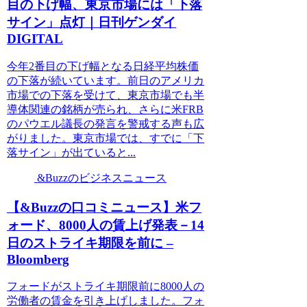
目の下げ幅、東京市場には「下落
サイン」点灯｜日刊ゲンダイ
DIGITAL
今年2番目の下げ幅となる日経平均株価
の下落が続いています。前日のアメリカ
市場での下落を受けて、東京市場でも半
導体関連の銘柄が売られ、さらに米FRB
のパウエル議長の発言を警戒する声も広
がりました。東京市場では、すでに「下
落サイン」が出ていると...
&Buzzのビジネスニュース
【&Buzzの口コミニュース】米フ
ォード、8000人の賃上げ発表－14
日のストライキ期限を前に –
Bloomberg
フォードがストライキ期限前に8000人の
労働者の賃金を引き上げしました。フォ