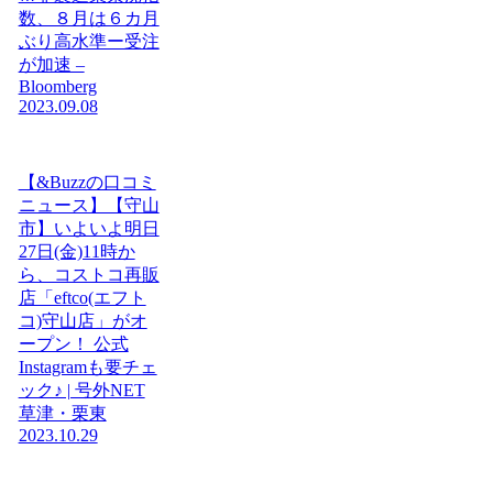
数、８月は６カ月
ぶり高水準ー受注
が加速 –
Bloomberg
2023.09.08
【&Buzzの口コミ
ニュース】【守山
市】いよいよ明日
27日(金)11時か
ら、コストコ再販
店「eftco(エフト
コ)守山店」がオ
ープン！ 公式
Instagramも要チェ
ック♪ | 号外NET
草津・栗東
2023.10.29