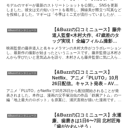
トに「バチバチにカッコイイ」
モデルのマギーが最新のストリートショットを公開し、SNSを更新
「最高です」の声 : スポーツ報知
しました。彼女は丈の短いコートを着用し、脚線美が際立つ写真など
を投稿しました。マギーは「今季はミニ丈が流行っていましたが、来
季はさらに短くブルマが流行るかもしれません！でも私はこ...
【&Buzzの口コミニュース】藤井
&Buzzのエンタニュース
道人監督×木村大作、47歳差のタ
ッグ実現！ 全編フィルム撮影の
新作クランクイン : 映画ニュース
映画監督の藤井道人と名キャメラマンの木村大作がコラボレーション
– 映画.com
し、最新作の撮影が始まったというニュースです。藤井監督は木村さ
んから学びたいと意気込みを語り、木村さんも藤井監督に気に入られ
るように頑張りたいと意欲満々です。映画は北陸の港町を舞...
【&Buzzの口コミニュース】
&Buzzのエンタニュース
Netflix、アニメ「PLUTO」10月
26日配信。キャスト発表 – AV
Watch
アニメ「PLUTO」がNetflixで10月26日から配信開始されることが発
表されました。本作は、漫画の父手塚治虫の作品「鉄腕アトム」の一
編「地上最大のロボット」を原案に、浦沢直樹が描いた漫画です。配
信に先駆けて、主要キャストも発表され、藤...
【&Buzzの口コミニュース】永瀬
&Buzzのエンタニュース
廉、歯磨きは1日6〜7回 北村匠海
「歯がかわいそう」