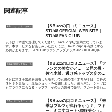
関連記事
【&Buzzの口コミニュース】
&Buzzのエンタニュース
STU48 OFFICIAL WEB SITE｜
STU48 FAN CLUB
以下は日本語で処理してください。JavaScriptが無効になっていま
す。本サービスをお楽しみいただくには、JavaScript を有効にする
必要があります。FANCLUBファンクラブグッズ2023.10.0510月6日
(金)STU48 課...
【&Buzzの口コミニュース】「フ
&Buzzのエンタニュース
ランスの美女かと…」２児の母・
佐々木希、透け感トップス姿の美
貌に「国宝級」「絵画みたいに美
４月に第２子出産を発表したモデルで女優の佐々木希が９日、自身の
しい」 : スポーツ報知
ＳＮＳを更新し、最新ショットを公開しました。佐々木は「シャツに
もブラウスにもなるトップス その日の気分で是非。スカート合わせ
るのも可愛いし、私はデニムに合わせるのも楽しみ」とコメ...
【&Buzzの口コミニュース】「来
&Buzzのエンタニュース
季はブルマが流行るかも？」マギ
ー、ミニ丈コート×脚線美ショッ