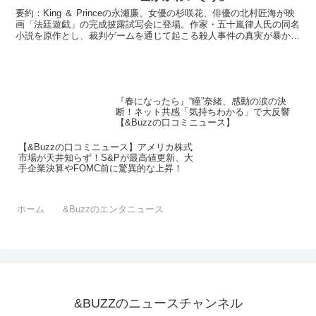
要約：King ＆ Princeの永瀬廉、女優の杉咲花、俳優の北村匠海が映
画「法廷遊戯」の完成披露試写会に登場。作家・五十嵐律人氏の同名
小説を原作とし、裁判ゲームを通じて起こる殺人事件の真実が暴かれ
ていくストーリー。永瀬は主人公を演じ、登壇...
『春になったら』“瞳”奈緒、感動の涙の決
断！ネット共感「気持ちわかる」で大反響
【&Buzzの口コミニュース】
【&Buzzの口コミニュース】アメリカ株式
市場が天井知らず！S&Pが最高値更新、大
手企業決算やFOMC前に驚異的な上昇！
ホーム
&Buzzのエンタニュース
&BUZZのニュースチャンネル